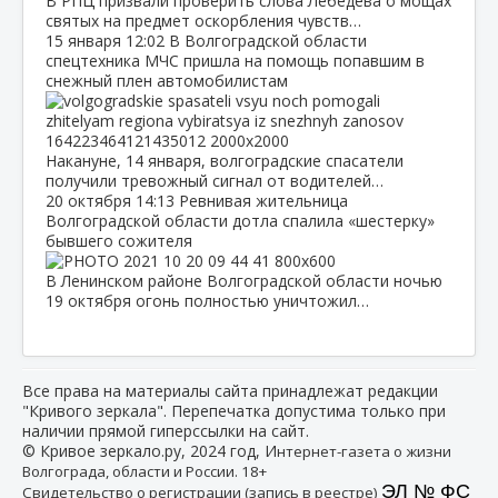
В РПЦ призвали проверить слова Лебедева о мощах
святых на предмет оскорбления чувств…
15 января
12:02
В Волгоградской области
спецтехника МЧС пришла на помощь попавшим в
снежный плен автомобилистам
Накануне, 14 января, волгоградские спасатели
получили тревожный сигнал от водителей…
20 октября
14:13
Ревнивая жительница
Волгоградской области дотла спалила «шестерку»
бывшего сожителя
В Ленинском районе Волгоградской области ночью
19 октября огонь полностью уничтожил…
Все права на материалы сайта принадлежат редакции
"Кривого зеркала". Перепечатка допустима только при
наличии прямой гиперссылки на сайт.
© Кривое зеркало.ру, 2024 год, И
нтернет-газета о жизни
Волгограда, области и России. 18+
ЭЛ № ФС
Свидетельство о регистрации (запись в реестре)