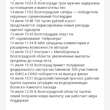
15 июля
10:03
В Волгограде трое мужчин задержаны
за похищение и вымогательство
14 июля
17:02
Волгоградские сапёры — победители
окружных соревнований Росгвардии
14 июля
10:48
150 тысяч рублей и рост
продолжается: зафиксированы новые рекорды
зарплат курьеров
13 июля
15:43
Волгоградцев зовут на
ИТ‑соревнование “Нейроигры”
13 июля
11:34
В МАХ запущены комментарии и
расширены возможности авторов
12 июля
15:27
Контракт с Минобороны в
Волгоградской области: увеличенные выплаты
продлены до конца лета
11 июля
15:18
Волгоград примет полуфинал
федерального смотра наставников: 500 участников
из ЮФО и СКФО поборются за выход в финал
10 июля
15:51
Водохозяйственный прогноз: рабочая
группа оценила ситуацию на водохранилищах
Волжско‑Камского каскада
10 июля
12:39
В Волгоградской области тысячи
семей получили новую выплату: как работает мера
поддержки