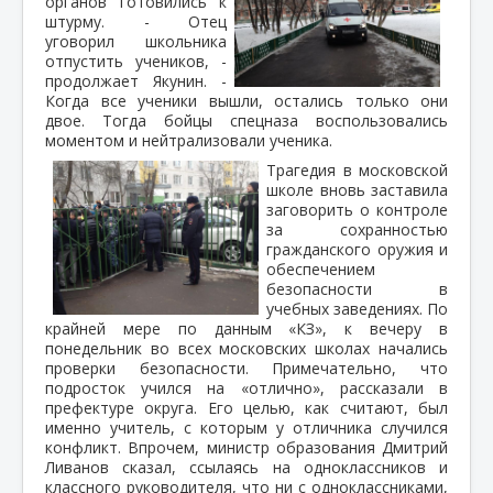
органов готовились к
штурму. - Отец
уговорил школьника
отпустить учеников, -
продолжает Якунин. -
Когда все ученики вышли, остались только они
двое. Тогда бойцы спецназа воспользовались
моментом и нейтрализовали ученика.
Трагедия в московской
школе вновь заставила
заговорить о контроле
за сохранностью
гражданского оружия и
обеспечением
безопасности в
учебных заведениях. По
крайней мере по данным «КЗ», к вечеру в
понедельник во всех московских школах начались
проверки безопасности. Примечательно, что
подросток учился на «отлично», рассказали в
префектуре округа. Его целью, как считают, был
именно учитель, с которым у отличника случился
конфликт. Впрочем, министр образования Дмитрий
Ливанов сказал, ссылаясь на одноклассников и
классного руководителя, что ни с одноклассниками,