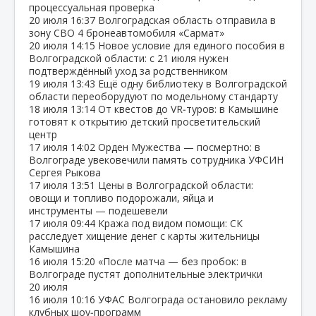
процессуальная проверка
20 июля
16:37
Волгоградская область отправила в
зону СВО 4 бронеавтомобиля «Сармат»
20 июля
14:15
Новое условие для единого пособия в
Волгоградской области: с 21 июля нужен
подтверждённый уход за родственником
19 июля
13:43
Ещё одну библиотеку в Волгоградской
области переоборудуют по модельному стандарту
18 июля
13:14
От квестов до VR‑туров: в Камышине
готовят к открытию детский просветительский
центр
17 июля
14:02
Орден Мужества — посмертно: в
Волгограде увековечили память сотрудника УФСИН
Сергея Рыкова
17 июля
13:51
Цены в Волгоградской области:
овощи и топливо подорожали, яйца и
инструменты — подешевели
17 июля
09:44
Кража под видом помощи: СК
расследует хищение денег с карты жительницы
Камышина
16 июля
15:20
«После матча — без пробок: в
Волгограде пустят дополнительные электрички
20 июля
16 июля
10:16
УФАС Волгограда остановило рекламу
клубных шоу‑программ