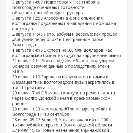
3 августа
14:07
Подготовка к 1 сентября: в
Волгограде оценивают готовность
образовательной инфраструктуры
3 августа
12:53
Агрессия на фоне опьянения:
волгоградку подозревают в нападении с ножом на
прохожую
2 августа
11:45
Лето, арбузы и веселье: как прошёл
„Арбузный переполох“ в Центральном парке
Волгограда
1 августа
14:16
Экспорт на 3,6 млн долларов: как
волгоградский бизнес выходит на зарубежные рынки
31 июля
12:11
Волгоградская область под ударом:
Бочаров озвучил данные о последствиях атаки
БПЛА
30 июля
11:12
Зарплаты выпускников в химии и
фармацевтике: волгоградские вузы закрепились в
топ‑15 рейтинга
29 июля
17:46
Объявлен конкурс на ремонт моста
через Волго‑Донской канал в Красноармейском
районе
28 июля
11:33
Фестиваль #ТриЧетыре пройдёт в
Волгограде 11–13 сентября
28 июля
09:27
Более 3,9 тысяч вакансий от 200
тысяч рублей открыто в Волгоградской области
27 июля
15:16
Новые назначения в финансовой