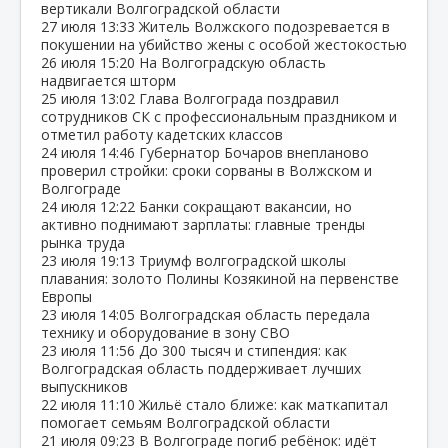
вертикали Волгоградской области
27 июля
13:33
Житель Волжского подозревается в
покушении на убийство жены с особой жестокостью
26 июля
15:20
На Волгоградскую область
надвигается шторм
25 июля
13:02
Глава Волгограда поздравил
сотрудников СК с профессиональным праздником и
отметил работу кадетских классов
24 июля
14:46
Губернатор Бочаров внепланово
проверил стройки: сроки сорваны в Волжском и
Волгограде
24 июля
12:22
Банки сокращают вакансии, но
активно поднимают зарплаты: главные тренды
рынка труда
23 июля
19:13
Триумф волгоградской школы
плавания: золото Полины Козякиной на первенстве
Европы
23 июля
14:05
Волгоградская область передала
технику и оборудование в зону СВО
23 июля
11:56
До 300 тысяч и стипендия: как
Волгоградская область поддерживает лучших
выпускников
22 июля
11:10
Жильё стало ближе: как маткапитал
помогает семьям Волгоградской области
21 июля
09:23
В Волгограде погиб ребёнок: идёт