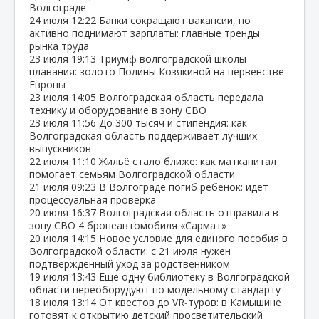
Волгограде
24 июля
12:22
Банки сокращают вакансии, но
активно поднимают зарплаты: главные тренды
рынка труда
23 июля
19:13
Триумф волгоградской школы
плавания: золото Полины Козякиной на первенстве
Европы
23 июля
14:05
Волгоградская область передала
технику и оборудование в зону СВО
23 июля
11:56
До 300 тысяч и стипендия: как
Волгоградская область поддерживает лучших
выпускников
22 июля
11:10
Жильё стало ближе: как маткапитал
помогает семьям Волгоградской области
21 июля
09:23
В Волгограде погиб ребёнок: идёт
процессуальная проверка
20 июля
16:37
Волгоградская область отправила в
зону СВО 4 бронеавтомобиля «Сармат»
20 июля
14:15
Новое условие для единого пособия в
Волгоградской области: с 21 июля нужен
подтверждённый уход за родственником
19 июля
13:43
Ещё одну библиотеку в Волгоградской
области переоборудуют по модельному стандарту
18 июля
13:14
От квестов до VR‑туров: в Камышине
готовят к открытию детский просветительский