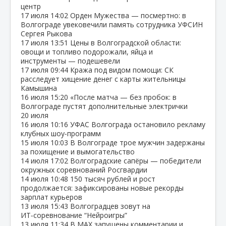
центр
17 июля
14:02
Орден Мужества — посмертно: в
Волгограде увековечили память сотрудника УФСИН
Сергея Рыкова
17 июля
13:51
Цены в Волгоградской области:
овощи и топливо подорожали, яйца и
инструменты — подешевели
17 июля
09:44
Кража под видом помощи: СК
расследует хищение денег с карты жительницы
Камышина
16 июля
15:20
«После матча — без пробок: в
Волгограде пустят дополнительные электрички
20 июля
16 июля
10:16
УФАС Волгограда остановило рекламу
клубных шоу‑программ
15 июля
10:03
В Волгограде трое мужчин задержаны
за похищение и вымогательство
14 июля
17:02
Волгоградские сапёры — победители
окружных соревнований Росгвардии
14 июля
10:48
150 тысяч рублей и рост
продолжается: зафиксированы новые рекорды
зарплат курьеров
13 июля
15:43
Волгоградцев зовут на
ИТ‑соревнование “Нейроигры”
13 июля
11:34
В МАХ запущены комментарии и