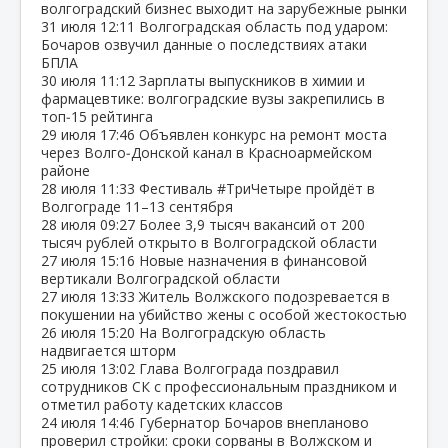
волгоградский бизнес выходит на зарубежные рынки
31 июля
12:11
Волгоградская область под ударом:
Бочаров озвучил данные о последствиях атаки
БПЛА
30 июля
11:12
Зарплаты выпускников в химии и
фармацевтике: волгоградские вузы закрепились в
топ‑15 рейтинга
29 июля
17:46
Объявлен конкурс на ремонт моста
через Волго‑Донской канал в Красноармейском
районе
28 июля
11:33
Фестиваль #ТриЧетыре пройдёт в
Волгограде 11–13 сентября
28 июля
09:27
Более 3,9 тысяч вакансий от 200
тысяч рублей открыто в Волгоградской области
27 июля
15:16
Новые назначения в финансовой
вертикали Волгоградской области
27 июля
13:33
Житель Волжского подозревается в
покушении на убийство жены с особой жестокостью
26 июля
15:20
На Волгоградскую область
надвигается шторм
25 июля
13:02
Глава Волгограда поздравил
сотрудников СК с профессиональным праздником и
отметил работу кадетских классов
24 июля
14:46
Губернатор Бочаров внепланово
проверил стройки: сроки сорваны в Волжском и