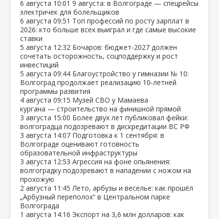
6 августа
10:01
9 августа: в Волгограде — спецрейсы
электричек для болельщиков
6 августа
09:51
Топ профессий по росту зарплат в
2026: кто больше всех выиграл и где самые высокие
ставки
5 августа
12:32
Бочаров: бюджет‑2027 должен
сочетать осторожность, соцподдержку и рост
инвестиций
5 августа
09:44
Благоустройство у гимназии № 10:
Волгоград продолжает реализацию 10‑летней
программы развития
4 августа
09:15
Музей СВО у Мамаева
кургана — строительство на финишной прямой
3 августа
15:00
Более двух лет публиковал фейки:
волгоградца подозревают в дискредитации ВС РФ
3 августа
14:07
Подготовка к 1 сентября: в
Волгограде оценивают готовность
образовательной инфраструктуры
3 августа
12:53
Агрессия на фоне опьянения:
волгоградку подозревают в нападении с ножом на
прохожую
2 августа
11:45
Лето, арбузы и веселье: как прошёл
„Арбузный переполох“ в Центральном парке
Волгограда
1 августа
14:16
Экспорт на 3,6 млн долларов: как