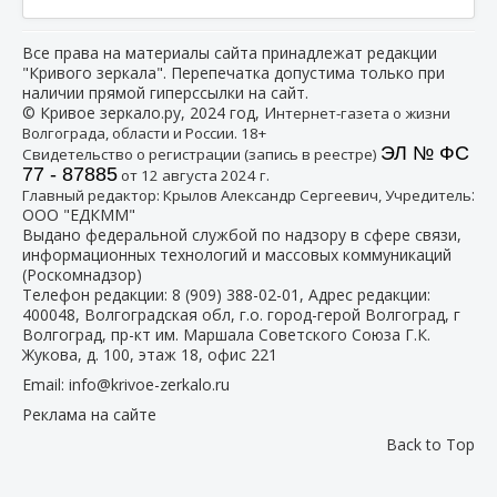
Все права на материалы сайта принадлежат редакции
"Кривого зеркала". Перепечатка допустима только при
наличии прямой гиперссылки на сайт.
© Кривое зеркало.ру, 2024 год, И
нтернет-газета о жизни
Волгограда, области и России. 18+
ЭЛ № ФС
Свидетельство о регистрации (запись в реестре)
77 - 87885
от 12 августа 2024 г.
:
Главный редактор: Крылов Александр Сергеевич, Учредитель
ООО "ЕДКММ"
Выдано федеральной службой по надзору в сфере связи,
информационных технологий и массовых коммуникаций
(Роскомнадзор)
Телефон редакции:
8 (909) 388-02-01
, Адрес редакции:
400048, Волгоградская обл, г.о. город-герой Волгоград, г
Волгоград, пр-кт им. Маршала Советского Союза Г.К.
Жукова, д. 100, этаж 18, офис 221
Email:
info@krivoe-zerkalo.ru
Реклама на сайте
Back to Top