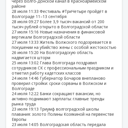
через Волго‑Донской канал в Красноармейском
районе
28 июля
11:33
Фестиваль #ТриЧетыре пройдёт в
Волгограде 11–13 сентября
28 июля
09:27
Более 3,9 тысяч вакансий от 200
тысяч рублей открыто в Волгоградской области
27 июля
15:16
Новые назначения в финансовой
вертикали Волгоградской области
27 июля
13:33
Житель Волжского подозревается в
покушении на убийство жены с особой жестокостью
26 июля
15:20
На Волгоградскую область
надвигается шторм
25 июля
13:02
Глава Волгограда поздравил
сотрудников СК с профессиональным праздником и
отметил работу кадетских классов
24 июля
14:46
Губернатор Бочаров внепланово
проверил стройки: сроки сорваны в Волжском и
Волгограде
24 июля
12:22
Банки сокращают вакансии, но
активно поднимают зарплаты: главные тренды
рынка труда
23 июля
19:13
Триумф волгоградской школы
плавания: золото Полины Козякиной на первенстве
Европы
23 июля
14:05
Волгоградская область передала