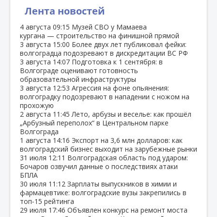
Лента новостей
4 августа
09:15
Музей СВО у Мамаева
кургана — строительство на финишной прямой
3 августа
15:00
Более двух лет публиковал фейки:
волгоградца подозревают в дискредитации ВС РФ
3 августа
14:07
Подготовка к 1 сентября: в
Волгограде оценивают готовность
образовательной инфраструктуры
3 августа
12:53
Агрессия на фоне опьянения:
волгоградку подозревают в нападении с ножом на
прохожую
2 августа
11:45
Лето, арбузы и веселье: как прошёл
„Арбузный переполох“ в Центральном парке
Волгограда
1 августа
14:16
Экспорт на 3,6 млн долларов: как
волгоградский бизнес выходит на зарубежные рынки
31 июля
12:11
Волгоградская область под ударом:
Бочаров озвучил данные о последствиях атаки
БПЛА
30 июля
11:12
Зарплаты выпускников в химии и
фармацевтике: волгоградские вузы закрепились в
топ‑15 рейтинга
29 июля
17:46
Объявлен конкурс на ремонт моста