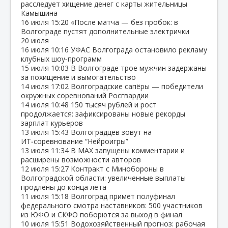
расследует хищение денег с карты жительницы
Камышина
16 июля
15:20
«После матча — без пробок: в
Волгограде пустят дополнительные электрички
20 июля
16 июля
10:16
УФАС Волгограда остановило рекламу
клубных шоу‑программ
15 июля
10:03
В Волгограде трое мужчин задержаны
за похищение и вымогательство
14 июля
17:02
Волгоградские сапёры — победители
окружных соревнований Росгвардии
14 июля
10:48
150 тысяч рублей и рост
продолжается: зафиксированы новые рекорды
зарплат курьеров
13 июля
15:43
Волгоградцев зовут на
ИТ‑соревнование “Нейроигры”
13 июля
11:34
В МАХ запущены комментарии и
расширены возможности авторов
12 июля
15:27
Контракт с Минобороны в
Волгоградской области: увеличенные выплаты
продлены до конца лета
11 июля
15:18
Волгоград примет полуфинал
федерального смотра наставников: 500 участников
из ЮФО и СКФО поборются за выход в финал
10 июля
15:51
Водохозяйственный прогноз: рабочая