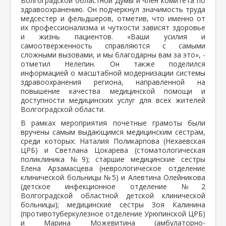
Волгоградской областной Думы и член комитета по
здравоохранению. Он подчеркнул значимость труда
медсестер и фельдшеров, отметив, что именно от
их профессионализма и чуткости зависят здоровье
и жизнь пациентов. «Ваши усилия и
самоотверженность справляются с самыми
сложными вызовами, и мы благодарны вам за это», -
отметил Нелепин. Он также поделился
информацией о масштабной модернизации системы
здравоохранения региона, направленной на
повышение качества медицинской помощи и
доступности медицинских услуг для всех жителей
Волгоградской области.
В рамках мероприятия почетные грамоты были
вручены самым выдающимся медицинским сестрам,
среди которых: Наталия Поликарпова (Нехаевская
ЦРБ) и Светлана Цокарева (стоматологическая
поликлиника №9); старшие медицинские сестры
Елена Арзамасцева (неврологическое отделение
клинической больницы №5) и Алевтина Олейникова
(детское инфекционное отделение №2
Волгоградской областной детской клинической
больницы); медицинские сестры Зоя Калинина
(противотуберкулезное отделение Урюпинской ЦРБ)
и Марина Можевитина (амбулаторно-