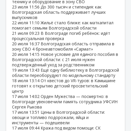
технику и оборудование в зону СВО
23 июля
11:56
До 300 тысяч и стипендия: как
Волгоградская область поддерживает лучших
выпускников
22 июля
11:10
Жильё стало ближе: как маткапитал
помогает семьям Волгоградской области
21 июля
09:23
В Волгограде погиб ребёнок: идёт
процессуальная проверка
20 июля
16:37
Волгоградская область отправила в
зону СВО 4 бронеавтомобиля «Сармат»
20 июля
14:15
Новое условие для единого пособия в
Волгоградской области: с 21 июля нужен
подтверждённый уход за родственником
19 июля
13:43
Ещё одну библиотеку в Волгоградской
области переоборудуют по модельному стандарту
18 июля
13:14
От квестов до VR‑туров: в Камышине
готовят к открытию детский просветительский
центр
17 июля
14:02
Орден Мужества — посмертно: в
Волгограде увековечили память сотрудника УФСИН
Сергея Рыкова
17 июля
13:51
Цены в Волгоградской области:
овощи и топливо подорожали, яйца и
инструменты — подешевели
17 июля
09:44
Кража под видом помощи: СК