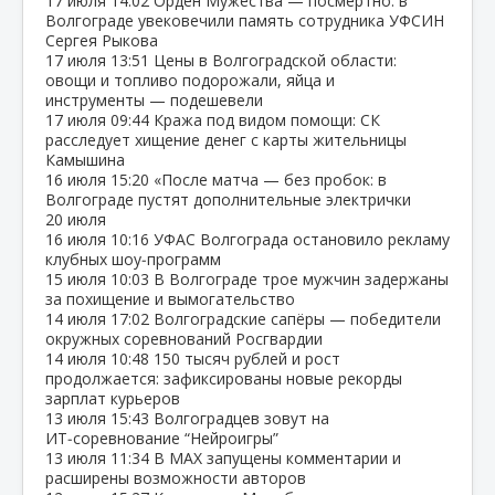
17 июля
14:02
Орден Мужества — посмертно: в
Волгограде увековечили память сотрудника УФСИН
Сергея Рыкова
17 июля
13:51
Цены в Волгоградской области:
овощи и топливо подорожали, яйца и
инструменты — подешевели
17 июля
09:44
Кража под видом помощи: СК
расследует хищение денег с карты жительницы
Камышина
16 июля
15:20
«После матча — без пробок: в
Волгограде пустят дополнительные электрички
20 июля
16 июля
10:16
УФАС Волгограда остановило рекламу
клубных шоу‑программ
15 июля
10:03
В Волгограде трое мужчин задержаны
за похищение и вымогательство
14 июля
17:02
Волгоградские сапёры — победители
окружных соревнований Росгвардии
14 июля
10:48
150 тысяч рублей и рост
продолжается: зафиксированы новые рекорды
зарплат курьеров
13 июля
15:43
Волгоградцев зовут на
ИТ‑соревнование “Нейроигры”
13 июля
11:34
В МАХ запущены комментарии и
расширены возможности авторов