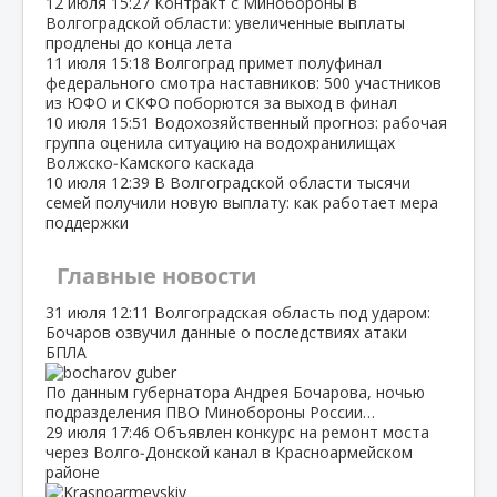
12 июля
15:27
Контракт с Минобороны в
Волгоградской области: увеличенные выплаты
продлены до конца лета
11 июля
15:18
Волгоград примет полуфинал
федерального смотра наставников: 500 участников
из ЮФО и СКФО поборются за выход в финал
10 июля
15:51
Водохозяйственный прогноз: рабочая
группа оценила ситуацию на водохранилищах
Волжско‑Камского каскада
10 июля
12:39
В Волгоградской области тысячи
семей получили новую выплату: как работает мера
поддержки
Главные новости
31 июля
12:11
Волгоградская область под ударом:
Бочаров озвучил данные о последствиях атаки
БПЛА
По данным губернатора Андрея Бочарова, ночью
подразделения ПВО Минобороны России…
29 июля
17:46
Объявлен конкурс на ремонт моста
через Волго‑Донской канал в Красноармейском
районе