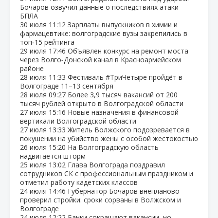
Бочаров озвучил данные о последствиях атаки
БПЛА
30 июля
11:12
Зарплаты выпускников в химии и
фармацевтике: волгоградские вузы закрепились в
топ‑15 рейтинга
29 июля
17:46
Объявлен конкурс на ремонт моста
через Волго‑Донской канал в Красноармейском
районе
28 июля
11:33
Фестиваль #ТриЧетыре пройдёт в
Волгограде 11–13 сентября
28 июля
09:27
Более 3,9 тысяч вакансий от 200
тысяч рублей открыто в Волгоградской области
27 июля
15:16
Новые назначения в финансовой
вертикали Волгоградской области
27 июля
13:33
Житель Волжского подозревается в
покушении на убийство жены с особой жестокостью
26 июля
15:20
На Волгоградскую область
надвигается шторм
25 июля
13:02
Глава Волгограда поздравил
сотрудников СК с профессиональным праздником и
отметил работу кадетских классов
24 июля
14:46
Губернатор Бочаров внепланово
проверил стройки: сроки сорваны в Волжском и
Волгограде
24 июля
12:22
Банки сокращают вакансии, но