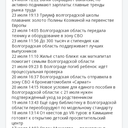
активно поднимают зарплаты: главные тренды
рынка труда
23 июля
19:13
Триумф волгоградской школы
плавания: золото Полины Козякиной на первенстве
Европы
23 июля
14:05
Волгоградская область передала
технику и оборудование в зону СВО
23 июля
11:56
До 300 тысяч и стипендия: как
Волгоградская область поддерживает лучших
выпускников
22 июля
11:10
Жильё стало ближе: как маткапитал
помогает семьям Волгоградской области
21 июля
09:23
В Волгограде погиб ребёнок: идёт
процессуальная проверка
20 июля
16:37
Волгоградская область отправила в
зону СВО 4 бронеавтомобиля «Сармат»
20 июля
14:15
Новое условие для единого пособия в
Волгоградской области: с 21 июля нужен
подтверждённый уход за родственником
19 июля
13:43
Ещё одну библиотеку в Волгоградской
области переоборудуют по модельному стандарту
18 июля
13:14
От квестов до VR‑туров: в Камышине
готовят к открытию детский просветительский
центр