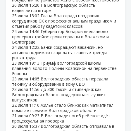
26 июля
15:20
На Волгоградскую область
надвигается шторм
25 июля
13:02
Глава Волгограда поздравил
сотрудников СК с профессиональным праздником и
отметил работу кадетских классов
24 июля
14:46
Губернатор Бочаров внепланово
проверил стройки: сроки сорваны в Волжском и
Волгограде
24 июля
12:22
Банки сокращают вакансии, но
активно поднимают зарплаты: главные тренды
рынка труда
23 июля
19:13
Триумф волгоградской школы
плавания: золото Полины Козякиной на первенстве
Европы
23 июля
14:05
Волгоградская область передала
технику и оборудование в зону СВО
23 июля
11:56
До 300 тысяч и стипендия: как
Волгоградская область поддерживает лучших
выпускников
22 июля
11:10
Жильё стало ближе: как маткапитал
помогает семьям Волгоградской области
21 июля
09:23
В Волгограде погиб ребёнок: идёт
процессуальная проверка
20 июля
16:37
Волгоградская область отправила в