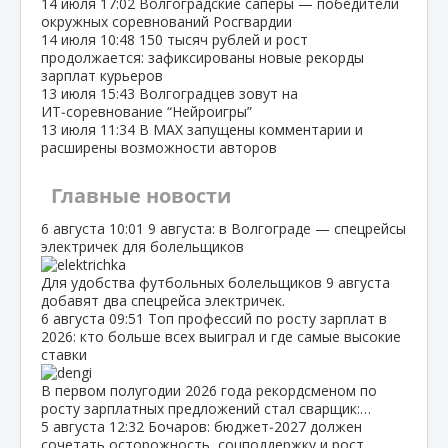
14 июля
17:02
Волгоградские сапёры — победители
окружных соревнований Росгвардии
14 июля
10:48
150 тысяч рублей и рост
продолжается: зафиксированы новые рекорды
зарплат курьеров
13 июля
15:43
Волгоградцев зовут на
ИТ‑соревнование “Нейроигры”
13 июля
11:34
В МАХ запущены комментарии и
расширены возможности авторов
Главные новости
6 августа
10:01
9 августа: в Волгограде — спецрейсы
электричек для болельщиков
Для удобства футбольных болельщиков 9 августа
добавят два спецрейса электричек.
6 августа
09:51
Топ профессий по росту зарплат в
2026: кто больше всех выиграл и где самые высокие
ставки
В первом полугодии 2026 года рекордсменом по
росту зарплатных предложений стал сварщик:…
5 августа
12:32
Бочаров: бюджет‑2027 должен
сочетать осторожность, соцподдержку и рост