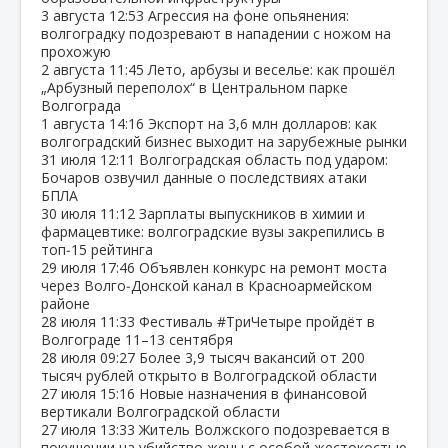
3 августа
12:53
Агрессия на фоне опьянения:
волгоградку подозревают в нападении с ножом на
прохожую
2 августа
11:45
Лето, арбузы и веселье: как прошёл
„Арбузный переполох“ в Центральном парке
Волгограда
1 августа
14:16
Экспорт на 3,6 млн долларов: как
волгоградский бизнес выходит на зарубежные рынки
31 июля
12:11
Волгоградская область под ударом:
Бочаров озвучил данные о последствиях атаки
БПЛА
30 июля
11:12
Зарплаты выпускников в химии и
фармацевтике: волгоградские вузы закрепились в
топ‑15 рейтинга
29 июля
17:46
Объявлен конкурс на ремонт моста
через Волго‑Донской канал в Красноармейском
районе
28 июля
11:33
Фестиваль #ТриЧетыре пройдёт в
Волгограде 11–13 сентября
28 июля
09:27
Более 3,9 тысяч вакансий от 200
тысяч рублей открыто в Волгоградской области
27 июля
15:16
Новые назначения в финансовой
вертикали Волгоградской области
27 июля
13:33
Житель Волжского подозревается в
покушении на убийство жены с особой жестокостью