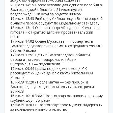
зону СВО 4 бронеавтомобиля «Сармат»
20 июля
14:15
Новое условие для единого пособия в
Волгоградской области: с 21 июля нужен
подтверждённый уход за родственником
19 июля
13:43
Ещё одну библиотеку в Волгоградской
области переоборудуют по модельному стандарту
18 июля
13:14
От квестов до VR‑туров: в Камышине
готовят к открытию детский просветительский
центр
17 июля
14:02
Орден Мужества — посмертно: в
Волгограде увековечили память сотрудника УФСИН
Сергея Рыкова
17 июля
13:51
Цены в Волгоградской области:
овощи и топливо подорожали, яйца и
инструменты — подешевели
17 июля
09:44
Кража под видом помощи: СК
расследует хищение денег с карты жительницы
Камышина
16 июля
15:20
«После матча — без пробок: в
Волгограде пустят дополнительные электрички
20 июля
16 июля
10:16
УФАС Волгограда остановило рекламу
клубных шоу‑программ
15 июля
10:03
В Волгограде трое мужчин задержаны
за похищение и вымогательство