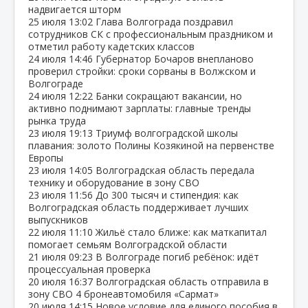
надвигается шторм
25 июля
13:02
Глава Волгограда поздравил
сотрудников СК с профессиональным праздником и
отметил работу кадетских классов
24 июля
14:46
Губернатор Бочаров внепланово
проверил стройки: сроки сорваны в Волжском и
Волгограде
24 июля
12:22
Банки сокращают вакансии, но
активно поднимают зарплаты: главные тренды
рынка труда
23 июля
19:13
Триумф волгоградской школы
плавания: золото Полины Козякиной на первенстве
Европы
23 июля
14:05
Волгоградская область передала
технику и оборудование в зону СВО
23 июля
11:56
До 300 тысяч и стипендия: как
Волгоградская область поддерживает лучших
выпускников
22 июля
11:10
Жильё стало ближе: как маткапитал
помогает семьям Волгоградской области
21 июля
09:23
В Волгограде погиб ребёнок: идёт
процессуальная проверка
20 июля
16:37
Волгоградская область отправила в
зону СВО 4 бронеавтомобиля «Сармат»
20 июля
14:15
Новое условие для единого пособия в