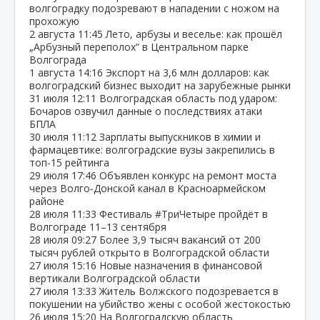
волгоградку подозревают в нападении с ножом на
прохожую
2 августа
11:45
Лето, арбузы и веселье: как прошёл
„Арбузный переполох“ в Центральном парке
Волгограда
1 августа
14:16
Экспорт на 3,6 млн долларов: как
волгоградский бизнес выходит на зарубежные рынки
31 июля
12:11
Волгоградская область под ударом:
Бочаров озвучил данные о последствиях атаки
БПЛА
30 июля
11:12
Зарплаты выпускников в химии и
фармацевтике: волгоградские вузы закрепились в
топ‑15 рейтинга
29 июля
17:46
Объявлен конкурс на ремонт моста
через Волго‑Донской канал в Красноармейском
районе
28 июля
11:33
Фестиваль #ТриЧетыре пройдёт в
Волгограде 11–13 сентября
28 июля
09:27
Более 3,9 тысяч вакансий от 200
тысяч рублей открыто в Волгоградской области
27 июля
15:16
Новые назначения в финансовой
вертикали Волгоградской области
27 июля
13:33
Житель Волжского подозревается в
покушении на убийство жены с особой жестокостью
26 июля
15:20
На Волгоградскую область