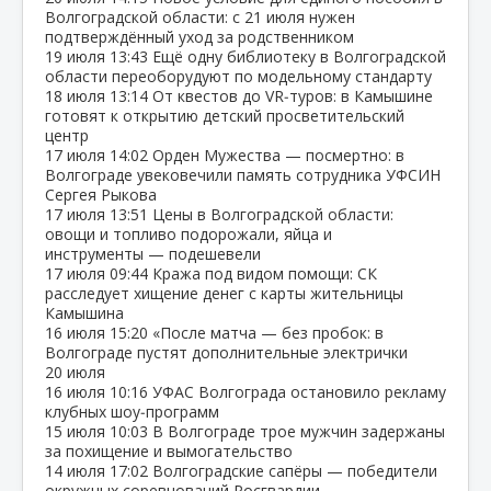
Волгоградской области: с 21 июля нужен
подтверждённый уход за родственником
19 июля
13:43
Ещё одну библиотеку в Волгоградской
области переоборудуют по модельному стандарту
18 июля
13:14
От квестов до VR‑туров: в Камышине
готовят к открытию детский просветительский
центр
17 июля
14:02
Орден Мужества — посмертно: в
Волгограде увековечили память сотрудника УФСИН
Сергея Рыкова
17 июля
13:51
Цены в Волгоградской области:
овощи и топливо подорожали, яйца и
инструменты — подешевели
17 июля
09:44
Кража под видом помощи: СК
расследует хищение денег с карты жительницы
Камышина
16 июля
15:20
«После матча — без пробок: в
Волгограде пустят дополнительные электрички
20 июля
16 июля
10:16
УФАС Волгограда остановило рекламу
клубных шоу‑программ
15 июля
10:03
В Волгограде трое мужчин задержаны
за похищение и вымогательство
14 июля
17:02
Волгоградские сапёры — победители
окружных соревнований Росгвардии