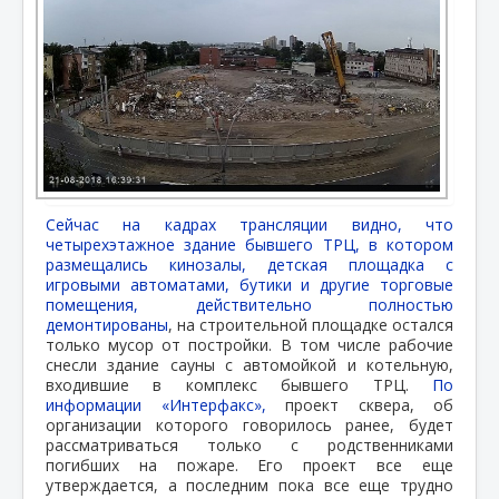
Сейчас на кадрах трансляции видно, что
четырехэтажное здание бывшего ТРЦ, в котором
размещались кинозалы, детская площадка с
игровыми автоматами, бутики и другие торговые
помещения, действительно полностью
демонтированы
, на строительной площадке остался
только мусор от постройки. В том числе рабочие
снесли здание сауны с автомойкой и котельную,
входившие в комплекс бывшего ТРЦ.
По
информации «Интерфакс»,
проект сквера, об
организации которого говорилось ранее, будет
рассматриваться только с родственниками
погибших на пожаре. Его проект все еще
утверждается, а последним пока все еще трудно