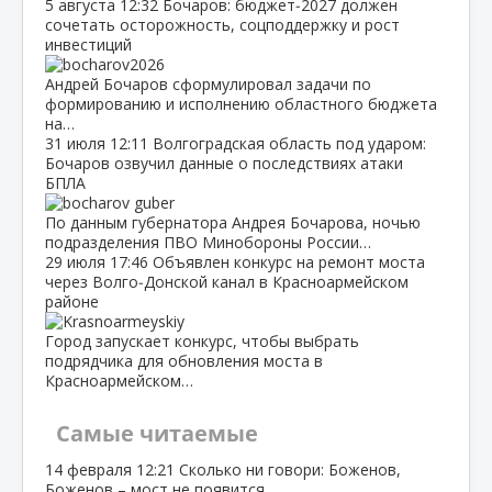
5 августа
12:32
Бочаров: бюджет‑2027 должен
сочетать осторожность, соцподдержку и рост
инвестиций
Андрей Бочаров сформулировал задачи по
формированию и исполнению областного бюджета
на…
31 июля
12:11
Волгоградская область под ударом:
Бочаров озвучил данные о последствиях атаки
БПЛА
По данным губернатора Андрея Бочарова, ночью
подразделения ПВО Минобороны России…
29 июля
17:46
Объявлен конкурс на ремонт моста
через Волго‑Донской канал в Красноармейском
районе
Город запускает конкурс, чтобы выбрать
подрядчика для обновления моста в
Красноармейском…
Самые читаемые
14 февраля
12:21
Сколько ни говори: Боженов,
Боженов – мост не появится