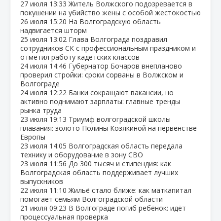
27 июля
13:33
Житель Волжского подозревается в
покушении на убийство жены с особой жестокостью
26 июля
15:20
На Волгоградскую область
надвигается шторм
25 июля
13:02
Глава Волгограда поздравил
сотрудников СК с профессиональным праздником и
отметил работу кадетских классов
24 июля
14:46
Губернатор Бочаров внепланово
проверил стройки: сроки сорваны в Волжском и
Волгограде
24 июля
12:22
Банки сокращают вакансии, но
активно поднимают зарплаты: главные тренды
рынка труда
23 июля
19:13
Триумф волгоградской школы
плавания: золото Полины Козякиной на первенстве
Европы
23 июля
14:05
Волгоградская область передала
технику и оборудование в зону СВО
23 июля
11:56
До 300 тысяч и стипендия: как
Волгоградская область поддерживает лучших
выпускников
22 июля
11:10
Жильё стало ближе: как маткапитал
помогает семьям Волгоградской области
21 июля
09:23
В Волгограде погиб ребёнок: идёт
процессуальная проверка