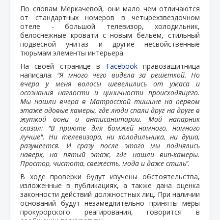
По словам Меркачевой, они мало чем отличаются
от стандартных номеров в четырехзвездочном
отеле - большой телевизор, холодильник,
белоснежные кровати с новым бельем, стильный
подвесной унитаз и другие несвойственные
тюрьмам элементы интерьера.
На своей странице в
Facebook
правозащитница
написала:
"Я много чего видела за решеткой. Но
вчера у меня волосы шевелились от ужаса и
осознания наглости и циничности происходящего.
Мы нашли вчера в Матросской тишине на первом
этаже адовые камеры, где люди спали друг на друге в
жуткой вони и антисанитарии. Мой напарник
сказал: "В приюте для бомжей намного, намного
лучше". Ни телевизора, ни холодильника, ни душа,
разумеется. И сразу после этого мы поднялись
наверх, на пятый этаж, где нашли вип-камеры.
Простор, чистота, свежесть, мода и даже стиль".
В ходе проверки будут изучены обстоятельства,
изложенные в публикациях, а также дана оценка
законности действий должностных лиц. При наличии
оснований будут незамедлительно приняты меры
прокурорского реагирования, говорится в