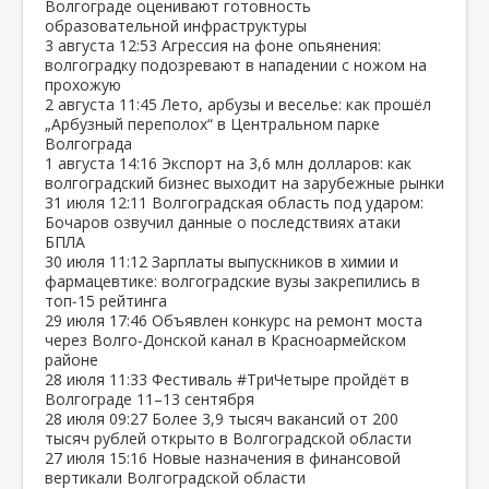
Волгограде оценивают готовность
образовательной инфраструктуры
3 августа
12:53
Агрессия на фоне опьянения:
волгоградку подозревают в нападении с ножом на
прохожую
2 августа
11:45
Лето, арбузы и веселье: как прошёл
„Арбузный переполох“ в Центральном парке
Волгограда
1 августа
14:16
Экспорт на 3,6 млн долларов: как
волгоградский бизнес выходит на зарубежные рынки
31 июля
12:11
Волгоградская область под ударом:
Бочаров озвучил данные о последствиях атаки
БПЛА
30 июля
11:12
Зарплаты выпускников в химии и
фармацевтике: волгоградские вузы закрепились в
топ‑15 рейтинга
29 июля
17:46
Объявлен конкурс на ремонт моста
через Волго‑Донской канал в Красноармейском
районе
28 июля
11:33
Фестиваль #ТриЧетыре пройдёт в
Волгограде 11–13 сентября
28 июля
09:27
Более 3,9 тысяч вакансий от 200
тысяч рублей открыто в Волгоградской области
27 июля
15:16
Новые назначения в финансовой
вертикали Волгоградской области