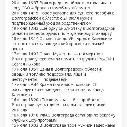
20 июля
16:37
Волгоградская область отправила в
зону СВО 4 бронеавтомобиля «Сармат»
20 июля
14:15
Новое условие для единого пособия в
Волгоградской области: с 21 июля нужен
подтверждённый уход за родственником
19 июля
13:43
Ещё одну библиотеку в Волгоградской
области переоборудуют по модельному стандарту
18 июля
13:14
От квестов до VR‑туров: в Камышине
готовят к открытию детский просветительский
центр
17 июля
14:02
Орден Мужества — посмертно: в
Волгограде увековечили память сотрудника УФСИН
Сергея Рыкова
17 июля
13:51
Цены в Волгоградской области:
овощи и топливо подорожали, яйца и
инструменты — подешевели
17 июля
09:44
Кража под видом помощи: СК
расследует хищение денег с карты жительницы
Камышина
16 июля
15:20
«После матча — без пробок: в
Волгограде пустят дополнительные электрички
20 июля
16 июля
10:16
УФАС Волгограда остановило рекламу
клубных шоу‑программ
15 июля
10:03
В Волгограде трое мужчин задержаны