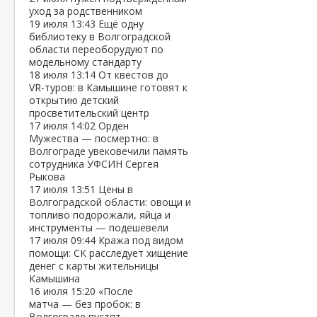
уход за родственником
19 июля
13:43
Ещё одну
библиотеку в Волгоградской
области переоборудуют по
модельному стандарту
18 июля
13:14
От квестов до
VR‑туров: в Камышине готовят к
открытию детский
просветительский центр
17 июля
14:02
Орден
Мужества — посмертно: в
Волгограде увековечили память
сотрудника УФСИН Сергея
Рыкова
17 июля
13:51
Цены в
Волгоградской области: овощи и
топливо подорожали, яйца и
инструменты — подешевели
17 июля
09:44
Кража под видом
помощи: СК расследует хищение
денег с карты жительницы
Камышина
16 июля
15:20
«После
матча — без пробок: в
Волгограде пустят