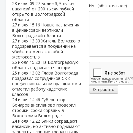
28 июля
09:27
Более 3,9 тысяч
Имя (обязательное)
вакансий от 200 тысяч рублей
открыто в Волгоградской
области
27 июля
15:16
Новые назначения
в финансовой вертикали
Волгоградской области
27 июля
13:33
Житель Волжского
подозревается в покушении на
убийство жены с особой
жестокостью
26 июля
15:20
На Волгоградскую
область надвигается шторм
25 июля
13:02
Глава Волгограда
поздравил сотрудников СК с
профессиональным праздником и
отметил работу кадетских
Отправить
классов
24 июля
14:46
Губернатор
Бочаров внепланово проверил
стройки: сроки сорваны в
Волжском и Волгограде
24 июля
12:22
Банки сокращают
вакансии, но активно поднимают
зарплаты: главные тренды рынка