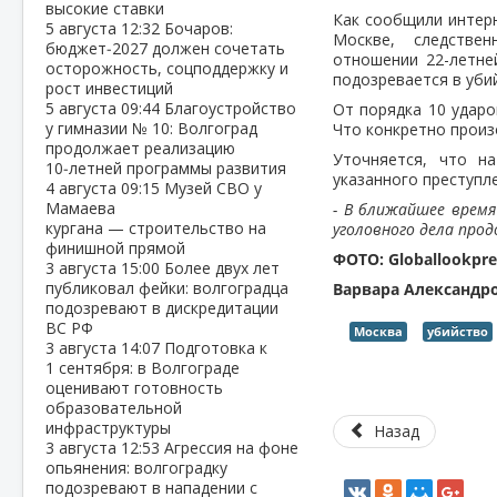
высокие ставки
Как сообщили интерн
5 августа
12:32
Бочаров:
Москве, следстве
бюджет‑2027 должен сочетать
отношении 22-летне
осторожность, соцподдержку и
подозревается в уби
рост инвестиций
5 августа
09:44
Благоустройство
От порядка 10 ударо
у гимназии № 10: Волгоград
Что конкретно произ
продолжает реализацию
Уточняется, что н
10‑летней программы развития
указанного преступл
4 августа
09:15
Музей СВО у
Мамаева
- В ближайшее время
кургана — строительство на
уголовного дела прод
финишной прямой
ФОТО: Globallookpre
3 августа
15:00
Более двух лет
публиковал фейки: волгоградца
Варвара Александр
подозревают в дискредитации
ВС РФ
Москва
убийство
3 августа
14:07
Подготовка к
1 сентября: в Волгограде
оценивают готовность
образовательной
инфраструктуры
Назад
3 августа
12:53
Агрессия на фоне
опьянения: волгоградку
подозревают в нападении с