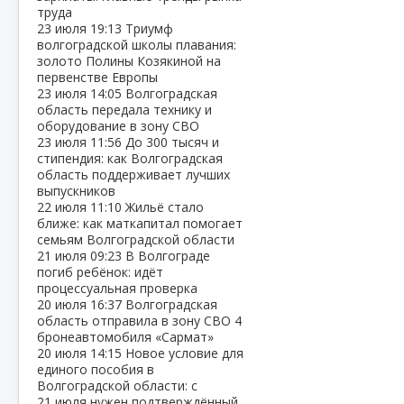
труда
23 июля
19:13
Триумф
волгоградской школы плавания:
золото Полины Козякиной на
первенстве Европы
23 июля
14:05
Волгоградская
область передала технику и
оборудование в зону СВО
23 июля
11:56
До 300 тысяч и
стипендия: как Волгоградская
область поддерживает лучших
выпускников
22 июля
11:10
Жильё стало
ближе: как маткапитал помогает
семьям Волгоградской области
21 июля
09:23
В Волгограде
погиб ребёнок: идёт
процессуальная проверка
20 июля
16:37
Волгоградская
область отправила в зону СВО 4
бронеавтомобиля «Сармат»
20 июля
14:15
Новое условие для
единого пособия в
Волгоградской области: с
21 июля нужен подтверждённый