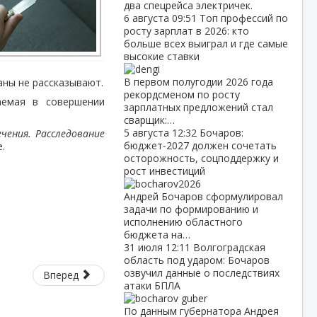
два спецрейса электричек.
6 августа
09:51
Топ профессий по
росту зарплат в 2026: кто
больше всех выиграл и где самые
высокие ставки
В первом полугодии 2026 года
аны не рассказывают.
рекордсменом по росту
аемая в совершении
зарплатных предложений стал
сварщик:…
5 августа
12:32
Бочаров:
чения. Расследование
бюджет‑2027 должен сочетать
.
осторожность, соцподдержку и
рост инвестиций
Андрей Бочаров сформулировал
задачи по формированию и
исполнению областного
бюджета на…
31 июля
12:11
Волгоградская
область под ударом: Бочаров
озвучил данные о последствиях
Вперед
атаки БПЛА
По данным губернатора Андрея