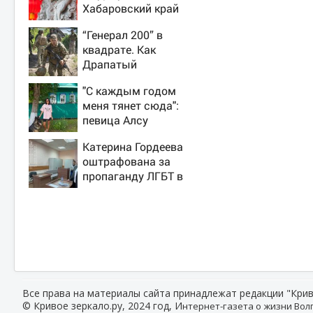
Хабаровский край
“Генерал 200” в
квадрате. Как
Драпатый
переплюнул
"С каждым годом
Сырского
меня тянет сюда":
певица Алсу
приехала в
Катерина Гордеева
татарскую деревню,
оштрафована за
где прошло ее
пропаганду ЛГБТ в
детство 07/08/2026
интернете - Новости
– Новости
на Вести.ru
Все права на материалы сайта принадлежат редакции "Крив
© Кривое зеркало.ру, 2024 год, И
нтернет-газета о жизни Волг