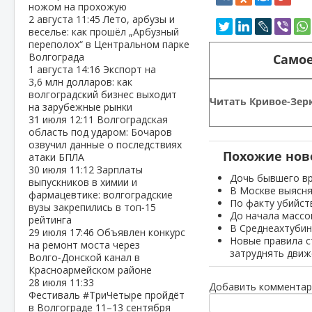
ножом на прохожую
2 августа
11:45
Лето, арбузы и
веселье: как прошёл „Арбузный
переполох“ в Центральном парке
Волгограда
Самое
1 августа
14:16
Экспорт на
3,6 млн долларов: как
волгоградский бизнес выходит
Читать Кривое-Зерк
на зарубежные рынки
31 июля
12:11
Волгоградская
область под ударом: Бочаров
озвучил данные о последствиях
Похожие нов
атаки БПЛА
30 июля
11:12
Зарплаты
Дочь бывшего вр
выпускников в химии и
В Москве выясня
фармацевтике: волгоградские
По факту убийст
вузы закрепились в топ‑15
До начала массо
рейтинга
В Среднеахтубин
29 июля
17:46
Объявлен конкурс
Новые правила с
на ремонт моста через
затруднять движ
Волго‑Донской канал в
Красноармейском районе
28 июля
11:33
Добавить комментар
Фестиваль #ТриЧетыре пройдёт
в Волгограде 11–13 сентября