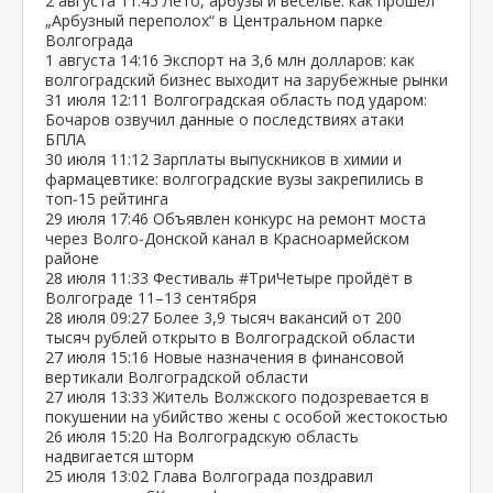
2 августа
11:45
Лето, арбузы и веселье: как прошёл
„Арбузный переполох“ в Центральном парке
Волгограда
1 августа
14:16
Экспорт на 3,6 млн долларов: как
волгоградский бизнес выходит на зарубежные рынки
31 июля
12:11
Волгоградская область под ударом:
Бочаров озвучил данные о последствиях атаки
БПЛА
30 июля
11:12
Зарплаты выпускников в химии и
фармацевтике: волгоградские вузы закрепились в
топ‑15 рейтинга
29 июля
17:46
Объявлен конкурс на ремонт моста
через Волго‑Донской канал в Красноармейском
районе
28 июля
11:33
Фестиваль #ТриЧетыре пройдёт в
Волгограде 11–13 сентября
28 июля
09:27
Более 3,9 тысяч вакансий от 200
тысяч рублей открыто в Волгоградской области
27 июля
15:16
Новые назначения в финансовой
вертикали Волгоградской области
27 июля
13:33
Житель Волжского подозревается в
покушении на убийство жены с особой жестокостью
26 июля
15:20
На Волгоградскую область
надвигается шторм
25 июля
13:02
Глава Волгограда поздравил