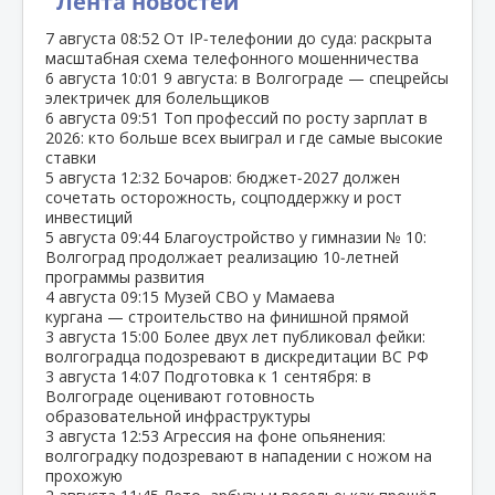
Лента новостей
7 августа
08:52
От IP‑телефонии до суда: раскрыта
масштабная схема телефонного мошенничества
6 августа
10:01
9 августа: в Волгограде — спецрейсы
электричек для болельщиков
6 августа
09:51
Топ профессий по росту зарплат в
2026: кто больше всех выиграл и где самые высокие
ставки
5 августа
12:32
Бочаров: бюджет‑2027 должен
сочетать осторожность, соцподдержку и рост
инвестиций
5 августа
09:44
Благоустройство у гимназии № 10:
Волгоград продолжает реализацию 10‑летней
программы развития
4 августа
09:15
Музей СВО у Мамаева
кургана — строительство на финишной прямой
3 августа
15:00
Более двух лет публиковал фейки:
волгоградца подозревают в дискредитации ВС РФ
3 августа
14:07
Подготовка к 1 сентября: в
Волгограде оценивают готовность
образовательной инфраструктуры
3 августа
12:53
Агрессия на фоне опьянения:
волгоградку подозревают в нападении с ножом на
прохожую