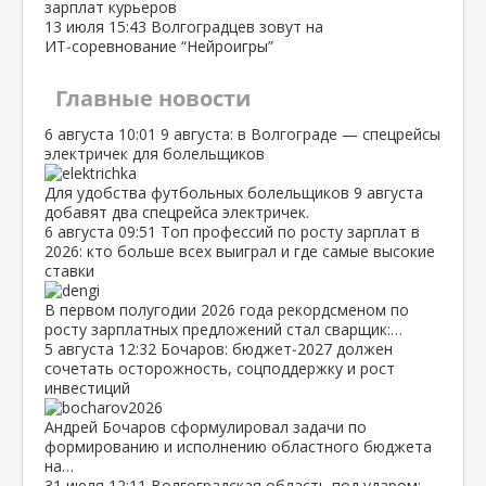
зарплат курьеров
13 июля
15:43
Волгоградцев зовут на
ИТ‑соревнование “Нейроигры”
Главные новости
6 августа
10:01
9 августа: в Волгограде — спецрейсы
электричек для болельщиков
Для удобства футбольных болельщиков 9 августа
добавят два спецрейса электричек.
6 августа
09:51
Топ профессий по росту зарплат в
2026: кто больше всех выиграл и где самые высокие
ставки
В первом полугодии 2026 года рекордсменом по
росту зарплатных предложений стал сварщик:…
5 августа
12:32
Бочаров: бюджет‑2027 должен
сочетать осторожность, соцподдержку и рост
инвестиций
Андрей Бочаров сформулировал задачи по
формированию и исполнению областного бюджета
на…
31 июля
12:11
Волгоградская область под ударом: