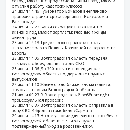
сотрудников СК с профессиональным праздником и
отметил работу кадетских классов
24 июля
14:46
Губернатор Бочаров внепланово
проверил стройки: сроки сорваны в Волжском и
Волгограде
24 июля
12:22
Банки сокращают вакансии, но
активно поднимают зарплаты: главные тренды
рынка труда
23 июля
19:13
Триумф волгоградской школы
плавания: золото Полины Козякиной на первенстве
Европы
23 июля
14:05
Волгоградская область передала
технику и оборудование в зону СВО
23 июля
11:56
До 300 тысяч и стипендия: как
Волгоградская область поддерживает лучших
выпускников
22 июля
11:10
Жильё стало ближе: как маткапитал
помогает семьям Волгоградской области
21 июля
09:23
В Волгограде погиб ребёнок: идёт
процессуальная проверка
20 июля
16:37
Волгоградская область отправила в
зону СВО 4 бронеавтомобиля «Сармат»
20 июля
14:15
Новое условие для единого пособия в
Волгоградской области: с 21 июля нужен
подтверждённый уход за родственником