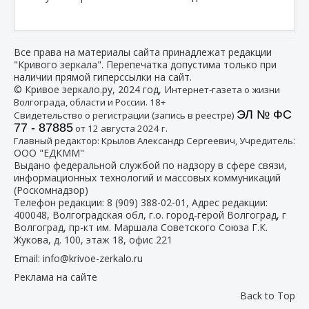
Все права на материалы сайта принадлежат редакции
"Кривого зеркала". Перепечатка допустима только при
наличии прямой гиперссылки на сайт.
© Кривое зеркало.ру, 2024 год, И
нтернет-газета о жизни
Волгограда, области и России. 18+
ЭЛ № ФС
Свидетельство о регистрации (запись в реестре)
77 - 87885
от 12 августа 2024 г.
:
Главный редактор: Крылов Александр Сергеевич, Учредитель
ООО "ЕДКММ"
Выдано федеральной службой по надзору в сфере связи,
информационных технологий и массовых коммуникаций
(Роскомнадзор)
Телефон редакции:
8 (909) 388-02-01
, Адрес редакции:
400048, Волгоградская обл, г.о. город-герой Волгоград, г
Волгоград, пр-кт им. Маршала Советского Союза Г.К.
Жукова, д. 100, этаж 18, офис 221
Email:
info@krivoe-zerkalo.ru
Реклама на сайте
Back to Top