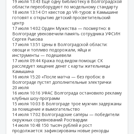
19 июля
13:43
Ещё одну библиотеку в Волгоградской
области переоборудуют по модельному стандарту
18 июля
13:14
От квестов до VR‑туров: в Камышине
готовят к открытию детский просветительский
центр
17 июля
14:02
Орден Мужества — посмертно: в
Волгограде увековечили память сотрудника УФСИН
Сергея Рыкова
17 июля
13:51
Цены в Волгоградской области:
овощи и топливо подорожали, яйца и
инструменты — подешевели
17 июля
09:44
Кража под видом помощи: СК
расследует хищение денег с карты жительницы
Камышина
16 июля
15:20
«После матча — без пробок: в
Волгограде пустят дополнительные электрички
20 июля
16 июля
10:16
УФАС Волгограда остановило рекламу
клубных шоу‑программ
15 июля
10:03
В Волгограде трое мужчин задержаны
за похищение и вымогательство
14 июля
17:02
Волгоградские сапёры — победители
окружных соревнований Росгвардии
14 июля
10:48
150 тысяч рублей и рост
продолжается: зафиксированы новые рекорды