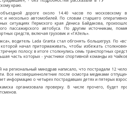
страдавшие», - без подробностей рассказали в ГУ
кому краю.
объездной дороге около 14.40 часов по московскому в
ус и несколько автомобилей. По словам старшего оперативно
сных ситуациях Пермского края Дениса Байдакова, произошл
ого пассажирского автобуса. По другим источникам, пом
ртных средств, включая грузовик и «ГАЗель».
са», водитель Lada Granta стал обгонять большегруз. По «вс
 которой начал притормаживать, чтобы избежать столкновен
стречную полосу: в итоге столкнулись семь транспортных средст
ьшая часть которых - участники спортивной команды из Чайков
й на региональный минздрав написало, что пострадали 12 чело
ети. Все несовершеннолетние после осмотра медиками отпущен
ает информацию о четырех пострадавших детях и пятерых взро
камска организовала проверку. В числе прочего, будет пр
тсменов.