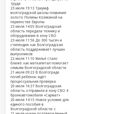
труда
23 июля
19:13
Триумф
волгоградской школы плавания:
золото Полины Козякиной на
первенстве Европы
23 июля
14:05
Волгоградская
область передала технику и
оборудование в зону СВО
23 июля
11:56
До 300 тысяч и
стипендия: как Волгоградская
область поддерживает лучших
выпускников
22 июля
11:10
Жильё стало
ближе: как маткапитал помогает
семьям Волгоградской области
21 июля
09:23
В Волгограде
погиб ребёнок: идёт
процессуальная проверка
20 июля
16:37
Волгоградская
область отправила в зону СВО 4
бронеавтомобиля «Сармат»
20 июля
14:15
Новое условие для
единого пособия в
Волгоградской области: с
21 июля нужен подтверждённый