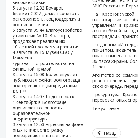
сожалению, есть по
высокие ставки
МЧС России по Пермс
5 августа
12:32
Бочаров:
бюджет‑2027 должен сочетать
На Краснокамской 
осторожность, соцподдержку и
пассажирский автоб
рост инвестиций
управления в кризи
5 августа
09:44
Благоустройство
автомобилей и одн
у гимназии № 10: Волгоград
пострадали 6 транспо
продолжает реализацию
По данным «Интерфак
10‑летней программы развития
прицепом, водитель
4 августа
09:15
Музей СВО у
прицеп вынесло на в
Мамаева
36 пассажирами, бол
кургана — строительство на
11 лет.
финишной прямой
3 августа
15:00
Более двух лет
Агентство со ссылко
публиковал фейки: волгоградца
ровно половина - д
подозревают в дискредитации
свою очередь, перед
ВС РФ
Прокуратура Красно
3 августа
14:07
Подготовка к
перевозки юных спор
1 сентября: в Волгограде
оценивают готовность
Тимур Танин
образовательной
инфраструктуры
3 августа
12:53
Агрессия на фоне
опьянения: волгоградку
Назад
подозревают в нападении с