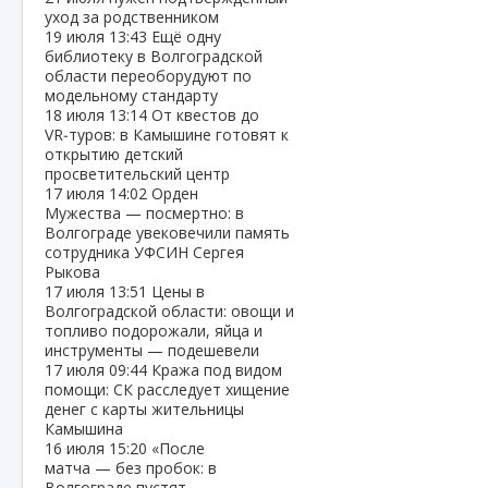
уход за родственником
19 июля
13:43
Ещё одну
библиотеку в Волгоградской
области переоборудуют по
модельному стандарту
18 июля
13:14
От квестов до
VR‑туров: в Камышине готовят к
открытию детский
просветительский центр
17 июля
14:02
Орден
Мужества — посмертно: в
Волгограде увековечили память
сотрудника УФСИН Сергея
Рыкова
17 июля
13:51
Цены в
Волгоградской области: овощи и
топливо подорожали, яйца и
инструменты — подешевели
17 июля
09:44
Кража под видом
помощи: СК расследует хищение
денег с карты жительницы
Камышина
16 июля
15:20
«После
матча — без пробок: в
Волгограде пустят