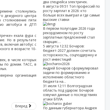
два спецрейса электричек.
6 августа
09:51
Топ профессий по
росту зарплат в 2026: кто
ремени столкнулись
больше всех выиграл и где самые
го дежурного центра
высокие ставки
о столкновение пяти
имо автобуса в ДТП
В первом полугодии 2026 года
рекордсменом по росту
тречке» ехала фура с
зарплатных предложений стал
ие. Но в результате
сварщик:…
в, включая автобус с
5 августа
12:32
Бочаров:
ского в возрасте 10-
бюджет‑2027 должен сочетать
осторожность, соцподдержку и
рост инвестиций
век, в числе которых
ы по домам. ТАСС, в
Андрей Бочаров сформулировал
слых.
задачи по формированию и
оверена организация
исполнению областного
бюджета на…
31 июля
12:11
Волгоградская
область под ударом: Бочаров
озвучил данные о последствиях
атаки БПЛА
Вперед
По данным губернатора Андрея