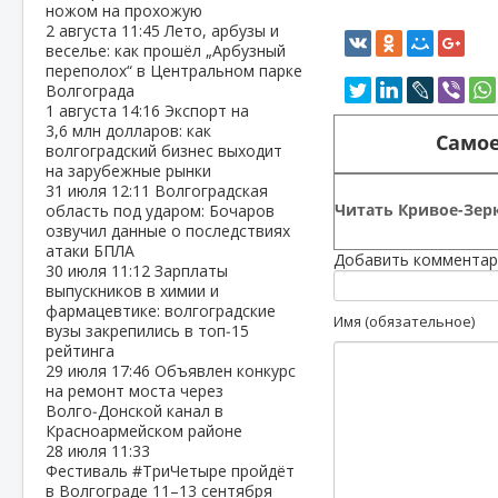
ножом на прохожую
2 августа
11:45
Лето, арбузы и
веселье: как прошёл „Арбузный
переполох“ в Центральном парке
Волгограда
1 августа
14:16
Экспорт на
3,6 млн долларов: как
Самое
волгоградский бизнес выходит
на зарубежные рынки
31 июля
12:11
Волгоградская
Читать Кривое-Зерк
область под ударом: Бочаров
озвучил данные о последствиях
атаки БПЛА
Добавить комментар
30 июля
11:12
Зарплаты
выпускников в химии и
фармацевтике: волгоградские
Имя (обязательное)
вузы закрепились в топ‑15
рейтинга
29 июля
17:46
Объявлен конкурс
на ремонт моста через
Волго‑Донской канал в
Красноармейском районе
28 июля
11:33
Фестиваль #ТриЧетыре пройдёт
в Волгограде 11–13 сентября