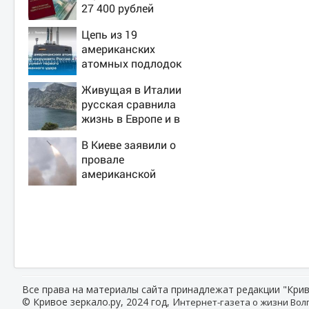
27 400 рублей
вручат пенсионерам
Цепь из 19
в сентябре -
американских
PrimaMedia.ru
атомных подлодок
«окружает» Россию
Живущая в Италии
и Китай: это
русская сравнила
инструмент первого
жизнь в Европе и в
массированного
Крыму
удара
В Киеве заявили о
провале
американской
операции «Убей
лучника» против
России
Все права на материалы сайта принадлежат редакции "Крив
© Кривое зеркало.ру, 2024 год, И
нтернет-газета о жизни Волг