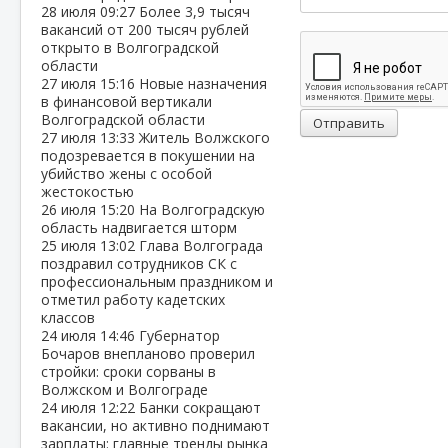
28 июля
09:27
Более 3,9 тысяч
вакансий от 200 тысяч рублей
открыто в Волгоградской
области
27 июля
15:16
Новые назначения
в финансовой вертикали
Волгоградской области
Отправить
27 июля
13:33
Житель Волжского
подозревается в покушении на
убийство жены с особой
жестокостью
26 июля
15:20
На Волгоградскую
область надвигается шторм
25 июля
13:02
Глава Волгограда
поздравил сотрудников СК с
профессиональным праздником и
отметил работу кадетских
классов
24 июля
14:46
Губернатор
Бочаров внепланово проверил
стройки: сроки сорваны в
Волжском и Волгограде
24 июля
12:22
Банки сокращают
вакансии, но активно поднимают
зарплаты: главные тренды рынка