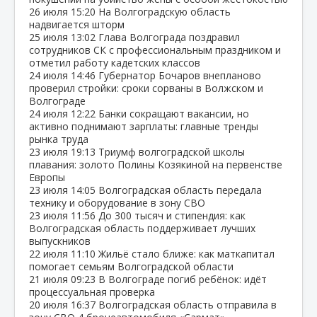
26 июля
15:20
На Волгоградскую область
надвигается шторм
25 июля
13:02
Глава Волгограда поздравил
сотрудников СК с профессиональным праздником и
отметил работу кадетских классов
24 июля
14:46
Губернатор Бочаров внепланово
проверил стройки: сроки сорваны в Волжском и
Волгограде
24 июля
12:22
Банки сокращают вакансии, но
активно поднимают зарплаты: главные тренды
рынка труда
23 июля
19:13
Триумф волгоградской школы
плавания: золото Полины Козякиной на первенстве
Европы
23 июля
14:05
Волгоградская область передала
технику и оборудование в зону СВО
23 июля
11:56
До 300 тысяч и стипендия: как
Волгоградская область поддерживает лучших
выпускников
22 июля
11:10
Жильё стало ближе: как маткапитал
помогает семьям Волгоградской области
21 июля
09:23
В Волгограде погиб ребёнок: идёт
процессуальная проверка
20 июля
16:37
Волгоградская область отправила в