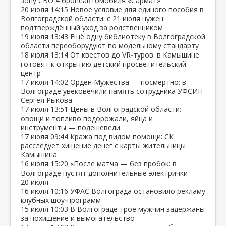
зону СВО 4 бронеавтомобиля «Сармат»
20 июля
14:15
Новое условие для единого пособия в
Волгоградской области: с 21 июля нужен
подтверждённый уход за родственником
19 июля
13:43
Ещё одну библиотеку в Волгоградской
области переоборудуют по модельному стандарту
18 июля
13:14
От квестов до VR‑туров: в Камышине
готовят к открытию детский просветительский
центр
17 июля
14:02
Орден Мужества — посмертно: в
Волгограде увековечили память сотрудника УФСИН
Сергея Рыкова
17 июля
13:51
Цены в Волгоградской области:
овощи и топливо подорожали, яйца и
инструменты — подешевели
17 июля
09:44
Кража под видом помощи: СК
расследует хищение денег с карты жительницы
Камышина
16 июля
15:20
«После матча — без пробок: в
Волгограде пустят дополнительные электрички
20 июля
16 июля
10:16
УФАС Волгограда остановило рекламу
клубных шоу‑программ
15 июля
10:03
В Волгограде трое мужчин задержаны
за похищение и вымогательство