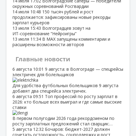
14 июля
17:02
Волгоградские сапёры — победители
окружных соревнований Росгвардии
14 июля
10:48
150 тысяч рублей и рост
продолжается: зафиксированы новые рекорды
зарплат курьеров
13 июля
15:43
Волгоградцев зовут на
ИТ‑соревнование “Нейроигры”
13 июля
11:34
В МАХ запущены комментарии и
расширены возможности авторов
Главные новости
6 августа
10:01
9 августа: в Волгограде — спецрейсы
электричек для болельщиков
Для удобства футбольных болельщиков 9 августа
добавят два спецрейса электричек.
6 августа
09:51
Топ профессий по росту зарплат в
2026: кто больше всех выиграл и где самые высокие
ставки
В первом полугодии 2026 года рекордсменом по
росту зарплатных предложений стал сварщик:…
5 августа
12:32
Бочаров: бюджет‑2027 должен
сочетать осторожность, соцподдержку и рост