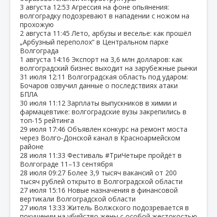
3 августа
12:53
Агрессия на фоне опьянения:
волгоградку подозревают в нападении с ножом на
прохожую
2 августа
11:45
Лето, арбузы и веселье: как прошёл
„Арбузный переполох“ в Центральном парке
Волгограда
1 августа
14:16
Экспорт на 3,6 млн долларов: как
волгоградский бизнес выходит на зарубежные рынки
31 июля
12:11
Волгоградская область под ударом:
Бочаров озвучил данные о последствиях атаки
БПЛА
30 июля
11:12
Зарплаты выпускников в химии и
фармацевтике: волгоградские вузы закрепились в
топ‑15 рейтинга
29 июля
17:46
Объявлен конкурс на ремонт моста
через Волго‑Донской канал в Красноармейском
районе
28 июля
11:33
Фестиваль #ТриЧетыре пройдёт в
Волгограде 11–13 сентября
28 июля
09:27
Более 3,9 тысяч вакансий от 200
тысяч рублей открыто в Волгоградской области
27 июля
15:16
Новые назначения в финансовой
вертикали Волгоградской области
27 июля
13:33
Житель Волжского подозревается в
покушении на убийство жены с особой жестокостью