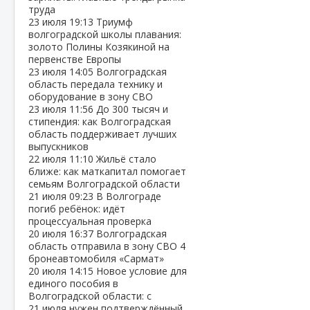
труда
23 июля
19:13
Триумф
волгоградской школы плавания:
золото Полины Козякиной на
первенстве Европы
23 июля
14:05
Волгоградская
область передала технику и
оборудование в зону СВО
23 июля
11:56
До 300 тысяч и
стипендия: как Волгоградская
область поддерживает лучших
выпускников
22 июля
11:10
Жильё стало
ближе: как маткапитал помогает
семьям Волгоградской области
21 июля
09:23
В Волгограде
погиб ребёнок: идёт
процессуальная проверка
20 июля
16:37
Волгоградская
область отправила в зону СВО 4
бронеавтомобиля «Сармат»
20 июля
14:15
Новое условие для
единого пособия в
Волгоградской области: с
21 июля нужен подтверждённый