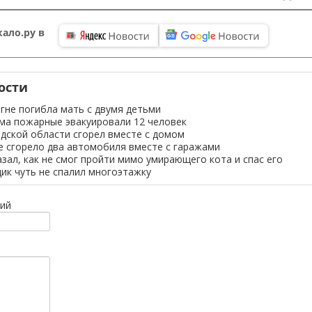
ало.ру в
ости
огне погибла мать с двумя детьми
ма пожарные эвакуировали 12 человек
дской области сгорел вместе с домом
не сгорело два автомобиля вместе с гаражами
зал, как не смог пройти мимо умирающего кота и спас его
ик чуть не спалил многоэтажку
ий