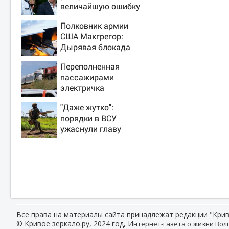
величайшую ошибку
своего отца:
Полковник армии
бездействие против
США Макгрегор:
Трампа
Дырявая блокада
Одессы - когда же в
Переполненная
командовании ВМФ
пассажирами
России за это
электричка
полетят головы?
столкнулась с
"Даже жутко":
грузовым поездом
порядки в ВСУ
— десятки человек
ужаснули главу
пострадали. Видео
британской армии
с места ЧП
Все права на материалы сайта принадлежат редакции "Крив
© Кривое зеркало.ру, 2024 год, И
нтернет-газета о жизни Волг