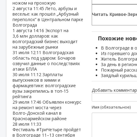
ножом на прохожую
2 августа
11:45
Лето, арбузы и
веселье: как прошёл „Арбузный
Читать Кривое-Зерк
переполох“ в Центральном парке
Волгограда
1 августа
14:16
Экспорт на
3,6 млн долларов: как
Похожие нов
волгоградский бизнес выходит
на зарубежные рынки
В Волгограде в 
31 июля
12:11
Волгоградская
Из горевшего до
область под ударом: Бочаров
Житель Волгогра
озвучил данные о последствиях
За день в регио
атаки БПЛА
Пожарный расска
30 июля
11:12
Зарплаты
Заядлый курильщ
выпускников в химии и
фармацевтике: волгоградские
Добавить комментар
вузы закрепились в топ‑15
рейтинга
29 июля
17:46
Объявлен конкурс
Имя (обязательное)
на ремонт моста через
Волго‑Донской канал в
Красноармейском районе
28 июля
11:33
Фестиваль #ТриЧетыре пройдёт
в Волгограде 11–13 сентября