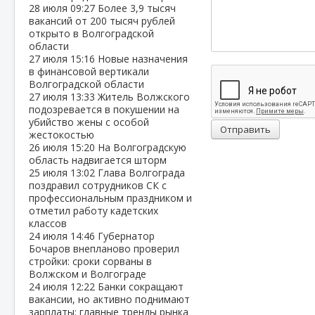
28 июля
09:27
Более 3,9 тысяч
вакансий от 200 тысяч рублей
открыто в Волгоградской
области
27 июля
15:16
Новые назначения
в финансовой вертикали
Волгоградской области
27 июля
13:33
Житель Волжского
подозревается в покушении на
убийство жены с особой
Отправить
жестокостью
26 июля
15:20
На Волгоградскую
область надвигается шторм
25 июля
13:02
Глава Волгограда
поздравил сотрудников СК с
профессиональным праздником и
отметил работу кадетских
классов
24 июля
14:46
Губернатор
Бочаров внепланово проверил
стройки: сроки сорваны в
Волжском и Волгограде
24 июля
12:22
Банки сокращают
вакансии, но активно поднимают
зарплаты: главные тренды рынка