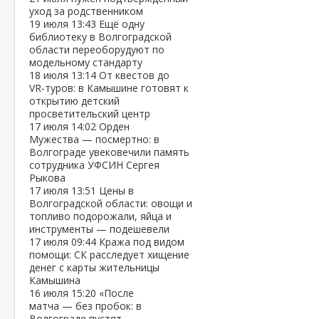
уход за родственником
19 июля
13:43
Ещё одну
библиотеку в Волгоградской
области переоборудуют по
модельному стандарту
18 июля
13:14
От квестов до
VR‑туров: в Камышине готовят к
открытию детский
просветительский центр
17 июля
14:02
Орден
Мужества — посмертно: в
Волгограде увековечили память
сотрудника УФСИН Сергея
Рыкова
17 июля
13:51
Цены в
Волгоградской области: овощи и
топливо подорожали, яйца и
инструменты — подешевели
17 июля
09:44
Кража под видом
помощи: СК расследует хищение
денег с карты жительницы
Камышина
16 июля
15:20
«После
матча — без пробок: в
Волгограде пустят