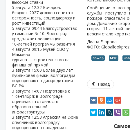
высокие ставки
5 августа
12:32
Бочаров:
Сообщение о возгор
бюджет‑2027 должен сочетать
службы поступило 
осторожность, соцподдержку и
пожара спасатели 
рост инвестиций
дом. Довольно скоро
5 августа
09:44
Благоустройство
сгорел 11-летний р
у гимназии № 10: Волгоград
версии стало коротк
продолжает реализацию
Диана Егорова
10‑летней программы развития
ФОТО: Globallookpres
4 августа
09:15
Музей СВО у
Мамаева
пожар
МЧС
нов
кургана — строительство на
финишной прямой
3 августа
15:00
Более двух лет
публиковал фейки: волгоградца
подозревают в дискредитации
Назад
ВС РФ
3 августа
14:07
Подготовка к
1 сентября: в Волгограде
оценивают готовность
образовательной
инфраструктуры
3 августа
12:53
Агрессия на фоне
опьянения: волгоградку
Самое
подозревают в нападении с