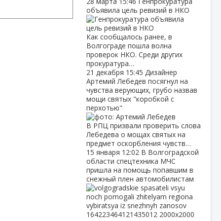
28 марта
15:46
Генпрокуратура
объявила цель ревизий в НКО
Как сообщалось ранее, в
Волгограде пошла волна
проверок НКО. Среди других
прокуратура…
21 декабря
15:45
Дизайнер
Артемий Лебедев посягнул на
чувства верующих, грубо назвав
мощи святых "коробкой с
перхотью"
В РПЦ призвали проверить слова
Лебедева о мощах святых на
предмет оскорбления чувств…
15 января
12:02
В Волгоградской
области спецтехника МЧС
пришла на помощь попавшим в
снежный плен автомобилистам