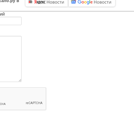
ало.ру в
ий