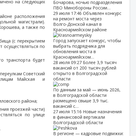
ничено на следующих
Бочарова, ночью подразделения
ПВО Минобороны России…
29 июля
17:46
Объявлен конкурс
районе расположения
на ремонт моста через
ольной магистрали).
Волго‑Донской канал в
Хорошева, а также по
Красноармейском районе
Город запускает конкурс, чтобы
дбища (с перекрытием
выбрать подрядчика для
ет осуществляться по
обновления моста в
Красноармейском…
го транспорта будет
28 июля
09:27
Более 3,9 тысяч
вакансий от 200 тысяч рублей
открыто в Волгоградской
 переулкам Советский
области
 улицам Майская и
По данным за май — июнь 2026,
в Волгоградской области
размещено свыше 3,9 тыс.
иловского района;
вакансий с…
ения проезжей части)
27 июля
15:16
Новые назначения
ствляться по улице
в финансовой вертикали
Волгоградской области
.
В регионе — кадровые подвижки: