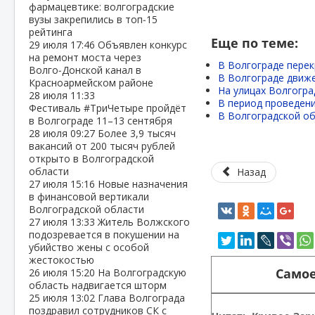
фармацевтике: волгоградские
вузы закрепились в топ‑15
рейтинга
Еще по теме:
29 июля
17:46
Объявлен конкурс
на ремонт моста через
В Волгограде пере
Волго‑Донской канал в
В Волгограде движ
Красноармейском районе
На улицах Волгогра
28 июля
11:33
В период проведен
Фестиваль #ТриЧетыре пройдёт
В Волгоградской об
в Волгограде 11–13 сентября
28 июля
09:27
Более 3,9 тысяч
вакансий от 200 тысяч рублей
открыто в Волгоградской
области
Назад
27 июля
15:16
Новые назначения
в финансовой вертикали
Волгоградской области
27 июля
13:33
Житель Волжского
подозревается в покушении на
убийство жены с особой
жестокостью
Самое
26 июля
15:20
На Волгоградскую
область надвигается шторм
25 июля
13:02
Глава Волгограда
поздравил сотрудников СК с