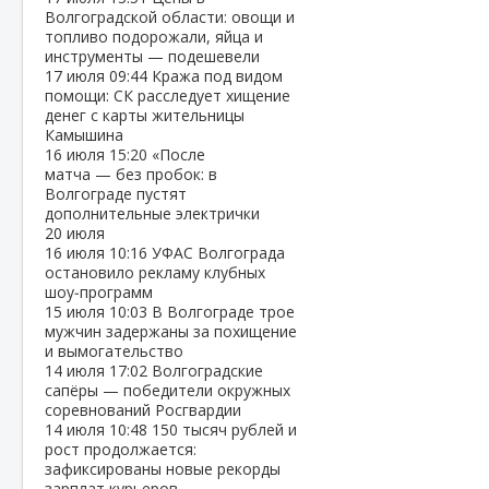
Волгоградской области: овощи и
топливо подорожали, яйца и
инструменты — подешевели
17 июля
09:44
Кража под видом
помощи: СК расследует хищение
денег с карты жительницы
Камышина
16 июля
15:20
«После
матча — без пробок: в
Волгограде пустят
дополнительные электрички
20 июля
16 июля
10:16
УФАС Волгограда
остановило рекламу клубных
шоу‑программ
15 июля
10:03
В Волгограде трое
мужчин задержаны за похищение
и вымогательство
14 июля
17:02
Волгоградские
сапёры — победители окружных
соревнований Росгвардии
14 июля
10:48
150 тысяч рублей и
рост продолжается:
зафиксированы новые рекорды
зарплат курьеров