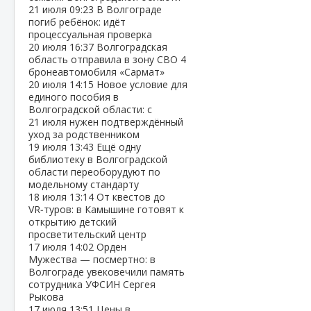
21 июля
09:23
В Волгограде
погиб ребёнок: идёт
процессуальная проверка
20 июля
16:37
Волгоградская
область отправила в зону СВО 4
бронеавтомобиля «Сармат»
20 июля
14:15
Новое условие для
единого пособия в
Волгоградской области: с
21 июля нужен подтверждённый
уход за родственником
19 июля
13:43
Ещё одну
библиотеку в Волгоградской
области переоборудуют по
модельному стандарту
18 июля
13:14
От квестов до
VR‑туров: в Камышине готовят к
открытию детский
просветительский центр
17 июля
14:02
Орден
Мужества — посмертно: в
Волгограде увековечили память
сотрудника УФСИН Сергея
Рыкова
17 июля
13:51
Цены в