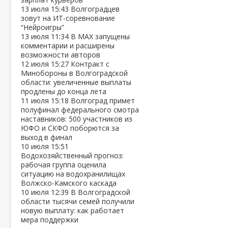
13 июля
15:43
Волгоградцев
зовут на ИТ‑соревнование
“Нейроигры”
13 июля
11:34
В МАХ запущены
комментарии и расширены
возможности авторов
12 июля
15:27
Контракт с
Минобороны в Волгоградской
области: увеличенные выплаты
продлены до конца лета
11 июля
15:18
Волгоград примет
полуфинал федерального смотра
наставников: 500 участников из
ЮФО и СКФО поборются за
выход в финал
10 июля
15:51
Водохозяйственный прогноз:
рабочая группа оценила
ситуацию на водохранилищах
Волжско‑Камского каскада
10 июля
12:39
В Волгоградской
области тысячи семей получили
новую выплату: как работает
мера поддержки