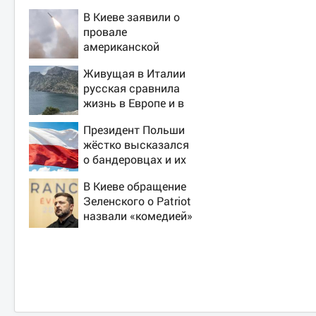
В Киеве заявили о
провале
американской
операции «Убей
Живущая в Италии
лучника» против
русская сравнила
России
жизнь в Европе и в
Крыму
Президент Польши
жёстко высказался
о бандеровцах и их
идеологии
В Киеве обращение
Зеленского о Patriot
назвали «комедией»