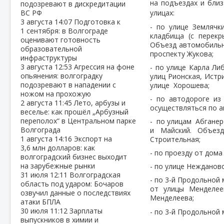
на подъездах и бли
подозревают в дискредитации
ВС РФ
улицах:
3 августа
14:07
Подготовка к
- по улице Землячк
1 сентября: в Волгограде
кладбища (с перекр
оценивают готовность
Объезд автомобильно
образовательной
проспекту Жукова;
инфраструктуры
3 августа
12:53
Агрессия на фоне
- по улице Карла Ли
опьянения: волгоградку
улиц Рионская, Истр
подозревают в нападении с
улице Хорошева;
ножом на прохожую
- по автодороге из
2 августа
11:45
Лето, арбузы и
осуществляться по а
веселье: как прошёл „Арбузный
переполох“ в Центральном парке
- по улицам Абганер
Волгограда
и Майский. Объез
1 августа
14:16
Экспорт на
Строительная;
3,6 млн долларов: как
- по проезду от дом
волгоградский бизнес выходит
на зарубежные рынки
- по улице Нежданов
31 июля
12:11
Волгоградская
- по 3-й Продольной
область под ударом: Бочаров
от улицы Менделее
озвучил данные о последствиях
Менделеева;
атаки БПЛА
30 июля
11:12
Зарплаты
- по 3-й Продольной 
выпускников в химии и