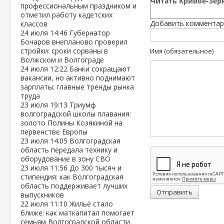
Читать Кривое-Зерк
профессиональным праздником и
отметил работу кадетских
Добавить комментар
классов
24 июля
14:46
Губернатор
Бочаров внепланово проверил
стройки: сроки сорваны в
Имя (обязательное)
Волжском и Волгограде
24 июля
12:22
Банки сокращают
вакансии, но активно поднимают
зарплаты: главные тренды рынка
труда
23 июля
19:13
Триумф
волгоградской школы плавания:
золото Полины Козякиной на
первенстве Европы
23 июля
14:05
Волгоградская
область передала технику и
оборудование в зону СВО
23 июля
11:56
До 300 тысяч и
стипендия: как Волгоградская
область поддерживает лучших
Отправить
выпускников
22 июля
11:10
Жильё стало
ближе: как маткапитал помогает
семьям Волгоградской области