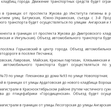
з кладбищ города. Движение транспортных средств будет огра
и в границах от проспекта Жукова до Института гигиены в 
ытием улиц Батумская, Южно-Украинская, съезда с 3-й Прод
го транспорта будет осуществляться по улицам Ангарская и 
бкнехта в границах от проспекта Жукова до Дмитровского кла
инская и Ингульская). Объезд автомобильного транспорта буд
 посёлка Горьковский в центр города. Объезд автомобильно
втодороге в посёлке Песчанка;
овская, Лавровая, Майская, Красных партизан, Клязьминская и
д автомобильного транспорта будет осуществляться по
а №73 по улице Плеханова до дома №93 по улице Новопортная;
ой в границах от улицы Ардатовская до нового кладбища Ворош
 магистрали в Краснооктябрьском районе (путем частичного суж
ва до птицефабрики «Городищенская». Объезд будет осуще
магистрали в границах от улицы Лесогорская до улицы Ангарская