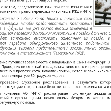
у при температуре 30 градусов мороза.
 с котом, представители РЖД принесли извинения и
изменения правил перевозки животных в РЖД и ФПК.
ожалеем о гибели кота Твикса и приносим свои
владельцам. Чтобы предотвратить повторение
в в будущем, мы уже сейчас вносим изменения в
ющиеся перевозки домашних животных в поездах дальнего с
удет запрещено высаживать животных из поезда: в
ется передача обнаруженного животного работникам
едующим вызовом представителей зоозащитных органи
омпании в телеграм-канале "Телеграмма РЖД".
викс путешествовал вместе с владельцем в Санкт-Петербург. В
. Проводник не смог найти владельца животного и принял реше
звестно о пропаже кота, начались поиски, которые закончились
 при температуре 30 градусов мороза.
роведено служебное расследование, в результате кото
ивных документах, а также безответственность хозяина кота и 
 компания АО "ФПК" рассматривает системную инициати
шений с организациями, помогающими бездомным животным 
 регулярную помощь.