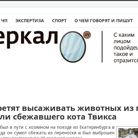
 ЧП
ЭКСПЕРТИЗА
СПОРТ
О ЧЕМ ГОВОРЯТ И ПИШУТ
ретят высаживать животных из 
ели сбежавшего кота Твикса
 был в пути с хозяином на поезде из Екатеринбурга в
гда он сумел сбежать из переноски и был выброшен