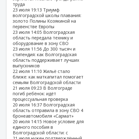
труда
23 июля
19:13
Триумф
волгоградской школы плавания:
золото Полины Козякиной на
первенстве Европы
23 июля
14:05
Волгоградская
область передала технику и
оборудование в зону СВО
23 июля
11:56
До 300 тысяч и
стипендия: как Волгоградская
область поддерживает лучших
выпускников
22 июля
11:10
Жильё стало
ближе: как маткапитал помогает
семьям Волгоградской области
21 июля
09:23
В Волгограде
погиб ребёнок: идёт
процессуальная проверка
20 июля
16:37
Волгоградская
область отправила в зону СВО 4
бронеавтомобиля «Сармат»
20 июля
14:15
Новое условие для
единого пособия в
Волгоградской области: с
21 июля нужен подтверждённый