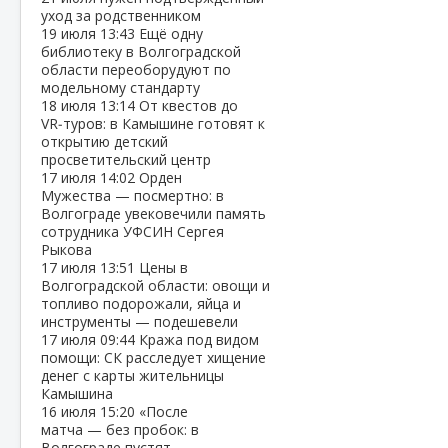
уход за родственником
19 июля
13:43
Ещё одну
библиотеку в Волгоградской
области переоборудуют по
модельному стандарту
18 июля
13:14
От квестов до
VR‑туров: в Камышине готовят к
открытию детский
просветительский центр
17 июля
14:02
Орден
Мужества — посмертно: в
Волгограде увековечили память
сотрудника УФСИН Сергея
Рыкова
17 июля
13:51
Цены в
Волгоградской области: овощи и
топливо подорожали, яйца и
инструменты — подешевели
17 июля
09:44
Кража под видом
помощи: СК расследует хищение
денег с карты жительницы
Камышина
16 июля
15:20
«После
матча — без пробок: в
Волгограде пустят