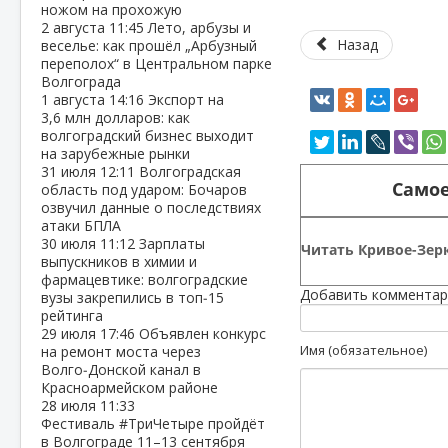
ножом на прохожую
2 августа
11:45
Лето, арбузы и
Назад
веселье: как прошёл „Арбузный
переполох“ в Центральном парке
Волгограда
1 августа
14:16
Экспорт на
3,6 млн долларов: как
волгоградский бизнес выходит
на зарубежные рынки
31 июля
12:11
Волгоградская
Самое
область под ударом: Бочаров
озвучил данные о последствиях
атаки БПЛА
30 июля
11:12
Зарплаты
Читать Кривое-Зерк
выпускников в химии и
фармацевтике: волгоградские
Добавить комментар
вузы закрепились в топ‑15
рейтинга
29 июля
17:46
Объявлен конкурс
Имя (обязательное)
на ремонт моста через
Волго‑Донской канал в
Красноармейском районе
28 июля
11:33
Фестиваль #ТриЧетыре пройдёт
в Волгограде 11–13 сентября