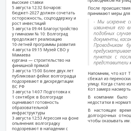
проводником на улиц
высокие ставки
5 августа
12:32
Бочаров:
После происшествия
бюджет‑2027 должен сочетать
принимают меры для 
осторожность, соцподдержку и
- Мы искренне с
рост инвестиций
извинения его 
5 августа
09:44
Благоустройство
подобных случае
у гимназии № 10: Волгоград
документы, каса
продолжает реализацию
10‑летней программы развития
Проводникам б
4 августа
09:15
Музей СВО у
предусматрива
Мамаева
пунктах с посл
кургана — строительство на
представители к
финишной прямой
3 августа
15:00
Более двух лет
Напомним, что кот Т
публиковал фейки: волгоградца
сбежал из переноски
подозревают в дискредитации
улицу. Когда стало и
ВС РФ
Кот замерз насмерть
3 августа
14:07
Подготовка к
1 сентября: в Волгограде
В компании было п
оценивают готовность
недостатки в нормат
образовательной
В настоящее время
инфраструктуры
долгосрочных отно
3 августа
12:53
Агрессия на фоне
чтобы оказывать им
опьянения: волгоградку
подозревают в нападении с