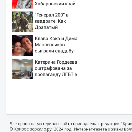
Хабаровский край
“Генерал 200” в
квадрате. Как
Драпатый
переплюнул
Клава Кока и Дима
Сырского
Масленников
сыграли свадьбу
Катерина Гордеева
оштрафована за
пропаганду ЛГБТ в
интернете - Новости
на Вести.ru
Все права на материалы сайта принадлежат редакции "Крив
© Кривое зеркало.ру, 2024 год, И
нтернет-газета о жизни Волг