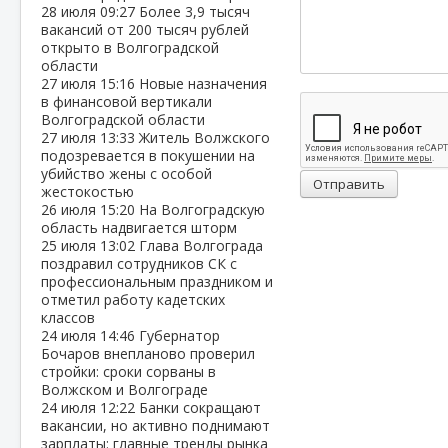
28 июля
09:27
Более 3,9 тысяч
вакансий от 200 тысяч рублей
открыто в Волгоградской
области
27 июля
15:16
Новые назначения
в финансовой вертикали
Волгоградской области
27 июля
13:33
Житель Волжского
подозревается в покушении на
убийство жены с особой
Отправить
жестокостью
26 июля
15:20
На Волгоградскую
область надвигается шторм
25 июля
13:02
Глава Волгограда
поздравил сотрудников СК с
профессиональным праздником и
отметил работу кадетских
классов
24 июля
14:46
Губернатор
Бочаров внепланово проверил
стройки: сроки сорваны в
Волжском и Волгограде
24 июля
12:22
Банки сокращают
вакансии, но активно поднимают
зарплаты: главные тренды рынка