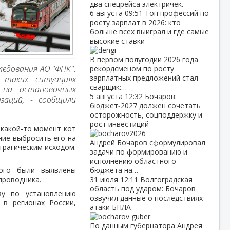
два спецрейса электричек.
6 августа
09:51
Топ профессий по
росту зарплат в 2026: кто
больше всех выиграл и где самые
высокие ставки
В первом полугодии 2026 года
ледования АО "ФПК".
рекордсменом по росту
зарплатных предложений стал
 таких ситуациях
сварщик:…
 на остановочных
5 августа
12:32
Бочаров:
заций, - сообщили
бюджет‑2027 должен сочетать
осторожность, соцподдержку и
рост инвестиций
 какой-то момент кот
ние выбросить его на
Андрей Бочаров сформулировал
 трагическим исходом.
задачи по формированию и
исполнению областного
рого были выявлены
бюджета на…
проводника.
31 июля
12:11
Волгоградская
область под ударом: Бочаров
ву по установлению
озвучил данные о последствиях
в регионах России,
атаки БПЛА
По данным губернатора Андрея