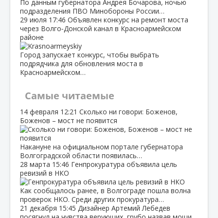
По данным губернатора Андрея Бочарова, ночью
подразделения ПВО Минобороны России…
29 июля
17:46
Объявлен конкурс на ремонт моста
через Волго‑Донской канал в Красноармейском
районе
Город запускает конкурс, чтобы выбрать
подрядчика для обновления моста в
Красноармейском…
Самые читаемые
14 февраля
12:21
Сколько ни говори: Боженов,
Боженов – мост не появится
Накануне на официальном портале губернатора
Волгоградской области появилась…
28 марта
15:46
Генпрокуратура объявила цель
ревизий в НКО
Как сообщалось ранее, в Волгограде пошла волна
проверок НКО. Среди других прокуратура…
21 декабря
15:45
Дизайнер Артемий Лебедев
посягнул на чувства верующих, грубо назвав мощи