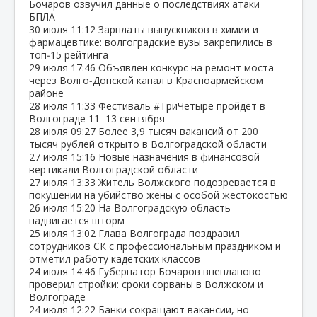
Бочаров озвучил данные о последствиях атаки
БПЛА
30 июля
11:12
Зарплаты выпускников в химии и
фармацевтике: волгоградские вузы закрепились в
топ‑15 рейтинга
29 июля
17:46
Объявлен конкурс на ремонт моста
через Волго‑Донской канал в Красноармейском
районе
28 июля
11:33
Фестиваль #ТриЧетыре пройдёт в
Волгограде 11–13 сентября
28 июля
09:27
Более 3,9 тысяч вакансий от 200
тысяч рублей открыто в Волгоградской области
27 июля
15:16
Новые назначения в финансовой
вертикали Волгоградской области
27 июля
13:33
Житель Волжского подозревается в
покушении на убийство жены с особой жестокостью
26 июля
15:20
На Волгоградскую область
надвигается шторм
25 июля
13:02
Глава Волгограда поздравил
сотрудников СК с профессиональным праздником и
отметил работу кадетских классов
24 июля
14:46
Губернатор Бочаров внепланово
проверил стройки: сроки сорваны в Волжском и
Волгограде
24 июля
12:22
Банки сокращают вакансии, но