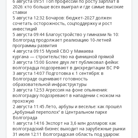
6 августа
09:51
Топ профессий по росту зарплат в
2026: кто больше всех выиграл и где самые высокие
ставки
5 августа
12:32
Бочаров: бюджет‑2027 должен
сочетать осторожность, соцподдержку и рост
инвестиций
5 августа
09:44
Благоустройство у гимназии № 10:
Волгоград продолжает реализацию 10‑летней
программы развития
4 августа
09:15
Музей СВО у Мамаева
кургана — строительство на финишной прямой
3 августа
15:00
Более двух лет публиковал фейки:
волгоградца подозревают в дискредитации ВС РФ
3 августа
14:07
Подготовка к 1 сентября: в
Волгограде оценивают готовность
образовательной инфраструктуры
3 августа
12:53
Агрессия на фоне опьянения:
волгоградку подозревают в нападении с ножом на
прохожую
2 августа
11:45
Лето, арбузы и веселье: как прошёл
„Арбузный переполох“ в Центральном парке
Волгограда
1 августа
14:16
Экспорт на 3,6 млн долларов: как
волгоградский бизнес выходит на зарубежные рынки
31 июля
12:11
Волгоградская область под ударом: