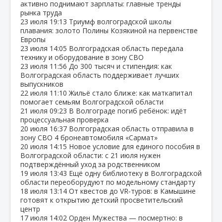
активно поднимают зарплаты: главные тренды
рынка труда
23 июля
19:13
Триумф волгоградской школы
плавания: золото Полины Козякиной на первенстве
Европы
23 июля
14:05
Волгоградская область передала
технику и оборудование в зону СВО
23 июля
11:56
До 300 тысяч и стипендия: как
Волгоградская область поддерживает лучших
выпускников
22 июля
11:10
Жильё стало ближе: как маткапитал
помогает семьям Волгоградской области
21 июля
09:23
В Волгограде погиб ребёнок: идёт
процессуальная проверка
20 июля
16:37
Волгоградская область отправила в
зону СВО 4 бронеавтомобиля «Сармат»
20 июля
14:15
Новое условие для единого пособия в
Волгоградской области: с 21 июля нужен
подтверждённый уход за родственником
19 июля
13:43
Ещё одну библиотеку в Волгоградской
области переоборудуют по модельному стандарту
18 июля
13:14
От квестов до VR‑туров: в Камышине
готовят к открытию детский просветительский
центр
17 июля
14:02
Орден Мужества — посмертно: в