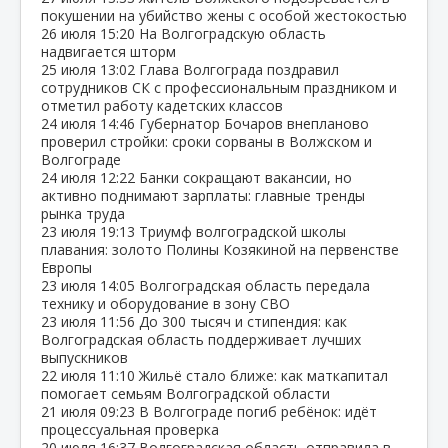
покушении на убийство жены с особой жестокостью
26 июля
15:20
На Волгоградскую область
надвигается шторм
25 июля
13:02
Глава Волгограда поздравил
сотрудников СК с профессиональным праздником и
отметил работу кадетских классов
24 июля
14:46
Губернатор Бочаров внепланово
проверил стройки: сроки сорваны в Волжском и
Волгограде
24 июля
12:22
Банки сокращают вакансии, но
активно поднимают зарплаты: главные тренды
рынка труда
23 июля
19:13
Триумф волгоградской школы
плавания: золото Полины Козякиной на первенстве
Европы
23 июля
14:05
Волгоградская область передала
технику и оборудование в зону СВО
23 июля
11:56
До 300 тысяч и стипендия: как
Волгоградская область поддерживает лучших
выпускников
22 июля
11:10
Жильё стало ближе: как маткапитал
помогает семьям Волгоградской области
21 июля
09:23
В Волгограде погиб ребёнок: идёт
процессуальная проверка
20 июля
16:37
Волгоградская область отправила в