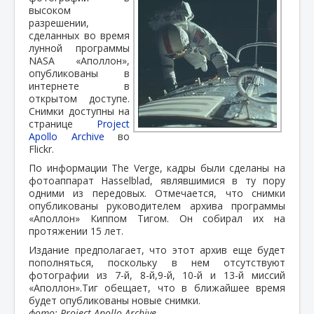
высоком
разрешении,
сделанных во время
лунной программы
NASA «Аполлон»,
опубликованы в
интернете в
открытом доступе.
Снимки доступны на
странице
Project
Apollo Archive
во
Flickr.
По информации The Verge, кадры были сделаны на
фотоаппарат Hasselblad, являвшимися в ту пору
одними из передовых. Отмечается, что снимки
опубликованы руководителем архива программы
«Аполлон» Киппом Тигом. Он собирал их на
протяжении 15 лет.
Издание предполагает, что этот архив еще будет
пополняться, поскольку в нем отсутствуют
фотографии из 7-й, 8-й,9-й, 10-й и 13-й миссий
«Аполлон».Тиг обещает, что в ближайшее время
будет опубликованы новые снимки.
фото: Project Apollo Archive