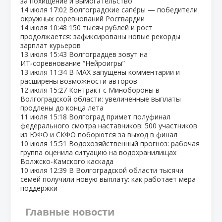
за похищение и вымогательство
14 июля
17:02
Волгоградские сапёры — победители
окружных соревнований Росгвардии
14 июля
10:48
150 тысяч рублей и рост
продолжается: зафиксированы новые рекорды
зарплат курьеров
13 июля
15:43
Волгоградцев зовут на
ИТ‑соревнование “Нейроигры”
13 июля
11:34
В МАХ запущены комментарии и
расширены возможности авторов
12 июля
15:27
Контракт с Минобороны в
Волгоградской области: увеличенные выплаты
продлены до конца лета
11 июля
15:18
Волгоград примет полуфинал
федерального смотра наставников: 500 участников
из ЮФО и СКФО поборются за выход в финал
10 июля
15:51
Водохозяйственный прогноз: рабочая
группа оценила ситуацию на водохранилищах
Волжско‑Камского каскада
10 июля
12:39
В Волгоградской области тысячи
семей получили новую выплату: как работает мера
поддержки
Главные новости