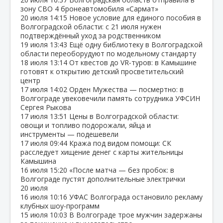
зону СВО 4 бронеавтомобиля «Сармат»
20 июля
14:15
Новое условие для единого пособия в
Волгоградской области: с 21 июля нужен
подтверждённый уход за родственником
19 июля
13:43
Ещё одну библиотеку в Волгоградской
области переоборудуют по модельному стандарту
18 июля
13:14
От квестов до VR‑туров: в Камышине
готовят к открытию детский просветительский
центр
17 июля
14:02
Орден Мужества — посмертно: в
Волгограде увековечили память сотрудника УФСИН
Сергея Рыкова
17 июля
13:51
Цены в Волгоградской области:
овощи и топливо подорожали, яйца и
инструменты — подешевели
17 июля
09:44
Кража под видом помощи: СК
расследует хищение денег с карты жительницы
Камышина
16 июля
15:20
«После матча — без пробок: в
Волгограде пустят дополнительные электрички
20 июля
16 июля
10:16
УФАС Волгограда остановило рекламу
клубных шоу‑программ
15 июля
10:03
В Волгограде трое мужчин задержаны