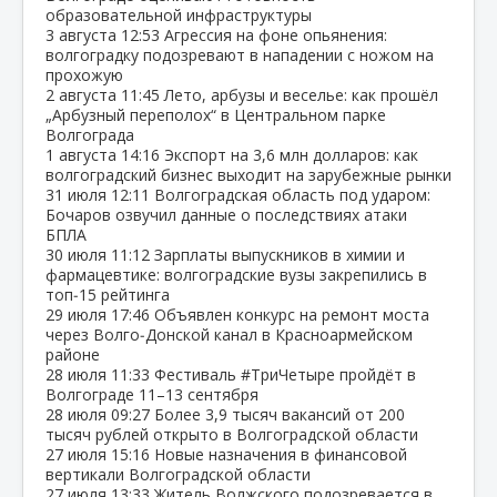
образовательной инфраструктуры
3 августа
12:53
Агрессия на фоне опьянения:
волгоградку подозревают в нападении с ножом на
прохожую
2 августа
11:45
Лето, арбузы и веселье: как прошёл
„Арбузный переполох“ в Центральном парке
Волгограда
1 августа
14:16
Экспорт на 3,6 млн долларов: как
волгоградский бизнес выходит на зарубежные рынки
31 июля
12:11
Волгоградская область под ударом:
Бочаров озвучил данные о последствиях атаки
БПЛА
30 июля
11:12
Зарплаты выпускников в химии и
фармацевтике: волгоградские вузы закрепились в
топ‑15 рейтинга
29 июля
17:46
Объявлен конкурс на ремонт моста
через Волго‑Донской канал в Красноармейском
районе
28 июля
11:33
Фестиваль #ТриЧетыре пройдёт в
Волгограде 11–13 сентября
28 июля
09:27
Более 3,9 тысяч вакансий от 200
тысяч рублей открыто в Волгоградской области
27 июля
15:16
Новые назначения в финансовой
вертикали Волгоградской области
27 июля
13:33
Житель Волжского подозревается в