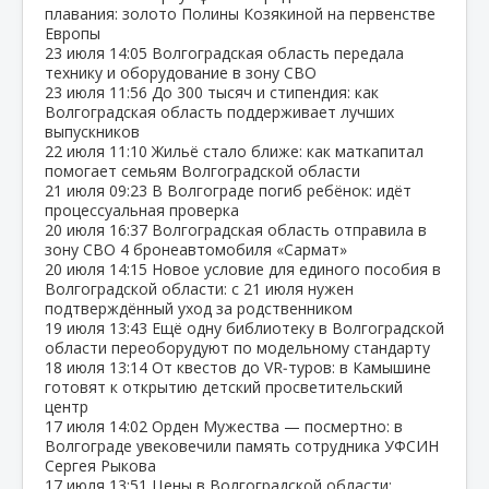
плавания: золото Полины Козякиной на первенстве
Европы
23 июля
14:05
Волгоградская область передала
технику и оборудование в зону СВО
23 июля
11:56
До 300 тысяч и стипендия: как
Волгоградская область поддерживает лучших
выпускников
22 июля
11:10
Жильё стало ближе: как маткапитал
помогает семьям Волгоградской области
21 июля
09:23
В Волгограде погиб ребёнок: идёт
процессуальная проверка
20 июля
16:37
Волгоградская область отправила в
зону СВО 4 бронеавтомобиля «Сармат»
20 июля
14:15
Новое условие для единого пособия в
Волгоградской области: с 21 июля нужен
подтверждённый уход за родственником
19 июля
13:43
Ещё одну библиотеку в Волгоградской
области переоборудуют по модельному стандарту
18 июля
13:14
От квестов до VR‑туров: в Камышине
готовят к открытию детский просветительский
центр
17 июля
14:02
Орден Мужества — посмертно: в
Волгограде увековечили память сотрудника УФСИН
Сергея Рыкова
17 июля
13:51
Цены в Волгоградской области: