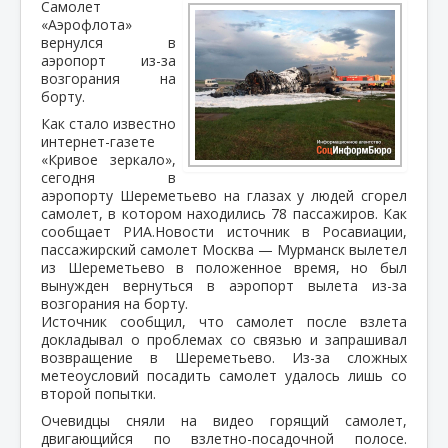
Самолет
«Аэрофлота»
вернулся в
аэропорт из-за
возгорания на
борту.
Как стало известно
интернет-газете
«Кривое зеркало»,
сегодня в
аэропорту Шереметьево на глазах у людей сгорел
самолет, в котором находились 78 пассажиров. Как
сообщает РИА.Новости источник в Росавиации,
пассажирский самолет Москва — Мурманск вылетел
из Шереметьево в положенное время, но был
вынужден вернуться в аэропорт вылета из-за
возгорания на борту.
Источник сообщил, что самолет после взлета
докладывал о проблемах со связью и запрашивал
возвращение в Шереметьево. Из-за сложных
метеоусловий посадить самолет удалось лишь со
второй попытки.
Очевидцы сняли на видео горящий самолет,
двигающийся по взлетно-посадочной полосе.