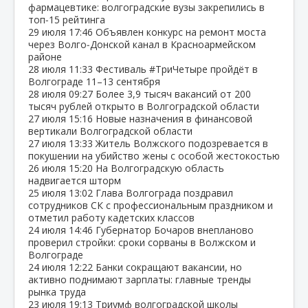
фармацевтике: волгоградские вузы закрепились в
топ‑15 рейтинга
29 июля
17:46
Объявлен конкурс на ремонт моста
через Волго‑Донской канал в Красноармейском
районе
28 июля
11:33
Фестиваль #ТриЧетыре пройдёт в
Волгограде 11–13 сентября
28 июля
09:27
Более 3,9 тысяч вакансий от 200
тысяч рублей открыто в Волгоградской области
27 июля
15:16
Новые назначения в финансовой
вертикали Волгоградской области
27 июля
13:33
Житель Волжского подозревается в
покушении на убийство жены с особой жестокостью
26 июля
15:20
На Волгоградскую область
надвигается шторм
25 июля
13:02
Глава Волгограда поздравил
сотрудников СК с профессиональным праздником и
отметил работу кадетских классов
24 июля
14:46
Губернатор Бочаров внепланово
проверил стройки: сроки сорваны в Волжском и
Волгограде
24 июля
12:22
Банки сокращают вакансии, но
активно поднимают зарплаты: главные тренды
рынка труда
23 июля
19:13
Триумф волгоградской школы