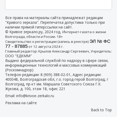
Все права на материалы сайта принадлежат редакции
"Кривого зеркала". Перепечатка допустима только при
наличии прямой гиперссылки на сайт.
© Кривое зеркало.ру, 2024 год, И
нтернет-газета о жизни
Волгограда, области и России. 18+
ЭЛ № ФС
Свидетельство о регистрации (запись в реестре)
77 - 87885
от 12 августа 2024 г.
:
Главный редактор: Крылов Александр Сергеевич, Учредитель
ООО "ЕДКММ"
Выдано федеральной службой по надзору в сфере связи,
информационных технологий и массовых коммуникаций
(Роскомнадзор)
Телефон редакции:
8 (909) 388-02-01
, Адрес редакции:
400048, Волгоградская обл, г.о. город-герой Волгоград, г
Волгоград, пр-кт им. Маршала Советского Союза Г.К.
Жукова, д. 100, этаж 18, офис 221
Email:
info@krivoe-zerkalo.ru
Реклама на сайте
Back to Top