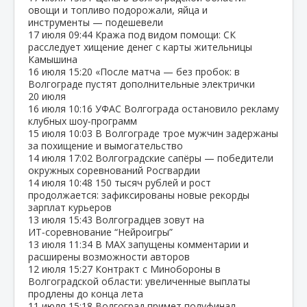
овощи и топливо подорожали, яйца и
инструменты — подешевели
17 июля
09:44
Кража под видом помощи: СК
расследует хищение денег с карты жительницы
Камышина
16 июля
15:20
«После матча — без пробок: в
Волгограде пустят дополнительные электрички
20 июля
16 июля
10:16
УФАС Волгограда остановило рекламу
клубных шоу‑программ
15 июля
10:03
В Волгограде трое мужчин задержаны
за похищение и вымогательство
14 июля
17:02
Волгоградские сапёры — победители
окружных соревнований Росгвардии
14 июля
10:48
150 тысяч рублей и рост
продолжается: зафиксированы новые рекорды
зарплат курьеров
13 июля
15:43
Волгоградцев зовут на
ИТ‑соревнование “Нейроигры”
13 июля
11:34
В МАХ запущены комментарии и
расширены возможности авторов
12 июля
15:27
Контракт с Минобороны в
Волгоградской области: увеличенные выплаты
продлены до конца лета
11 июля
15:18
Волгоград примет полуфинал