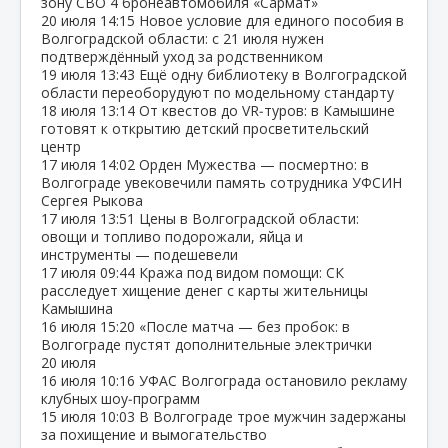
зону СВО 4 бронеавтомобиля «Сармат»
20 июля
14:15
Новое условие для единого пособия в
Волгоградской области: с 21 июля нужен
подтверждённый уход за родственником
19 июля
13:43
Ещё одну библиотеку в Волгоградской
области переоборудуют по модельному стандарту
18 июля
13:14
От квестов до VR‑туров: в Камышине
готовят к открытию детский просветительский
центр
17 июля
14:02
Орден Мужества — посмертно: в
Волгограде увековечили память сотрудника УФСИН
Сергея Рыкова
17 июля
13:51
Цены в Волгоградской области:
овощи и топливо подорожали, яйца и
инструменты — подешевели
17 июля
09:44
Кража под видом помощи: СК
расследует хищение денег с карты жительницы
Камышина
16 июля
15:20
«После матча — без пробок: в
Волгограде пустят дополнительные электрички
20 июля
16 июля
10:16
УФАС Волгограда остановило рекламу
клубных шоу‑программ
15 июля
10:03
В Волгограде трое мужчин задержаны
за похищение и вымогательство