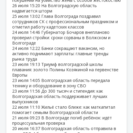
покушении на убийство жены с особой жестокостью
26 июля
15:20
На Волгоградскую область
надвигается шторм
25 июля
13:02
Глава Волгограда поздравил
сотрудников СК с профессиональным праздником и
отметил работу кадетских классов
24 июля
14:46
Губернатор Бочаров внепланово
проверил стройки: сроки сорваны в Волжском и
Волгограде
24 июля
12:22
Банки сокращают вакансии, но
активно поднимают зарплаты: главные тренды
рынка труда
23 июля
19:13
Триумф волгоградской школы
плавания: золото Полины Козякиной на первенстве
Европы
23 июля
14:05
Волгоградская область передала
технику и оборудование в зону СВО
23 июля
11:56
До 300 тысяч и стипендия: как
Волгоградская область поддерживает лучших
выпускников
22 июля
11:10
Жильё стало ближе: как маткапитал
помогает семьям Волгоградской области
21 июля
09:23
В Волгограде погиб ребёнок: идёт
процессуальная проверка
20 июля
16:37
Волгоградская область отправила в