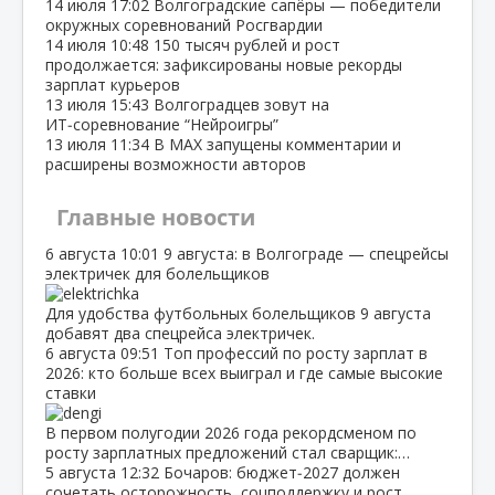
14 июля
17:02
Волгоградские сапёры — победители
окружных соревнований Росгвардии
14 июля
10:48
150 тысяч рублей и рост
продолжается: зафиксированы новые рекорды
зарплат курьеров
13 июля
15:43
Волгоградцев зовут на
ИТ‑соревнование “Нейроигры”
13 июля
11:34
В МАХ запущены комментарии и
расширены возможности авторов
Главные новости
6 августа
10:01
9 августа: в Волгограде — спецрейсы
электричек для болельщиков
Для удобства футбольных болельщиков 9 августа
добавят два спецрейса электричек.
6 августа
09:51
Топ профессий по росту зарплат в
2026: кто больше всех выиграл и где самые высокие
ставки
В первом полугодии 2026 года рекордсменом по
росту зарплатных предложений стал сварщик:…
5 августа
12:32
Бочаров: бюджет‑2027 должен
сочетать осторожность, соцподдержку и рост