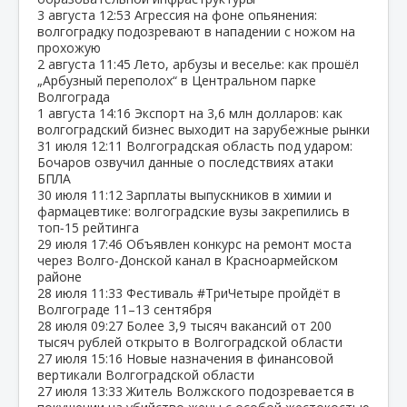
3 августа
12:53
Агрессия на фоне опьянения:
волгоградку подозревают в нападении с ножом на
прохожую
2 августа
11:45
Лето, арбузы и веселье: как прошёл
„Арбузный переполох“ в Центральном парке
Волгограда
1 августа
14:16
Экспорт на 3,6 млн долларов: как
волгоградский бизнес выходит на зарубежные рынки
31 июля
12:11
Волгоградская область под ударом:
Бочаров озвучил данные о последствиях атаки
БПЛА
30 июля
11:12
Зарплаты выпускников в химии и
фармацевтике: волгоградские вузы закрепились в
топ‑15 рейтинга
29 июля
17:46
Объявлен конкурс на ремонт моста
через Волго‑Донской канал в Красноармейском
районе
28 июля
11:33
Фестиваль #ТриЧетыре пройдёт в
Волгограде 11–13 сентября
28 июля
09:27
Более 3,9 тысяч вакансий от 200
тысяч рублей открыто в Волгоградской области
27 июля
15:16
Новые назначения в финансовой
вертикали Волгоградской области
27 июля
13:33
Житель Волжского подозревается в