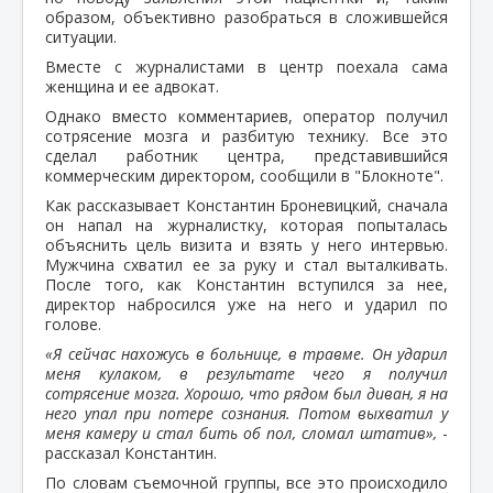
образом, объективно разобраться в сложившейся
ситуации.
Вместе с журналистами в центр поехала сама
женщина и ее адвокат.
Однако вместо комментариев, оператор получил
сотрясение мозга и разбитую технику. Все это
сделал работник центра, представившийся
коммерческим директором, сообщили в "Блокноте".
Как рассказывает Константин Броневицкий, сначала
он напал на журналистку, которая попыталась
объяснить цель визита и взять у него интервью.
Мужчина схватил ее за руку и стал выталкивать.
После того, как Константин вступился за нее,
директор набросился уже на него и ударил по
голове.
«Я сейчас нахожусь в больнице, в травме. Он ударил
меня кулаком, в результате чего я получил
сотрясение мозга. Хорошо, что рядом был диван, я на
него упал при потере сознания. Потом выхватил у
меня камеру и стал бить об пол, сломал штатив»,
-
рассказал Константин.
По словам съемочной группы, все это происходило