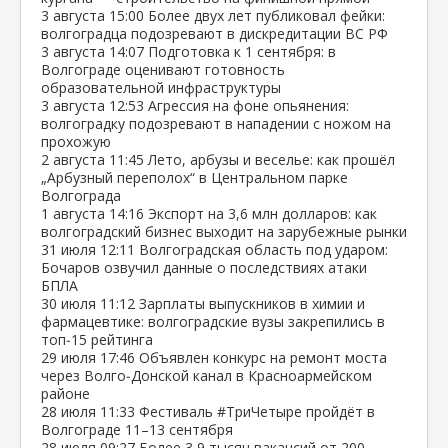
3 августа
15:00
Более двух лет публиковал фейки:
волгоградца подозревают в дискредитации ВС РФ
3 августа
14:07
Подготовка к 1 сентября: в
Волгограде оценивают готовность
образовательной инфраструктуры
3 августа
12:53
Агрессия на фоне опьянения:
волгоградку подозревают в нападении с ножом на
прохожую
2 августа
11:45
Лето, арбузы и веселье: как прошёл
„Арбузный переполох“ в Центральном парке
Волгограда
1 августа
14:16
Экспорт на 3,6 млн долларов: как
волгоградский бизнес выходит на зарубежные рынки
31 июля
12:11
Волгоградская область под ударом:
Бочаров озвучил данные о последствиях атаки
БПЛА
30 июля
11:12
Зарплаты выпускников в химии и
фармацевтике: волгоградские вузы закрепились в
топ‑15 рейтинга
29 июля
17:46
Объявлен конкурс на ремонт моста
через Волго‑Донской канал в Красноармейском
районе
28 июля
11:33
Фестиваль #ТриЧетыре пройдёт в
Волгограде 11–13 сентября
28 июля
09:27
Более 3,9 тысяч вакансий от 200