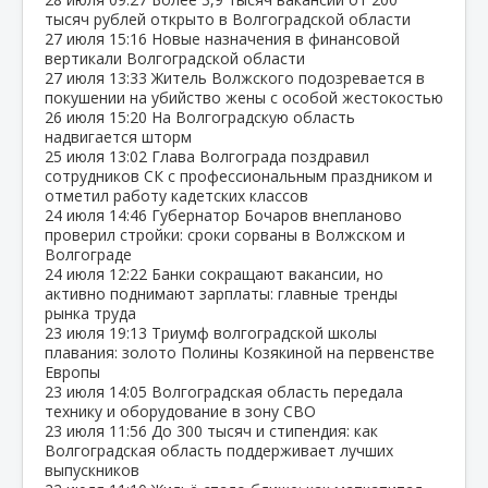
тысяч рублей открыто в Волгоградской области
27 июля
15:16
Новые назначения в финансовой
вертикали Волгоградской области
27 июля
13:33
Житель Волжского подозревается в
покушении на убийство жены с особой жестокостью
26 июля
15:20
На Волгоградскую область
надвигается шторм
25 июля
13:02
Глава Волгограда поздравил
сотрудников СК с профессиональным праздником и
отметил работу кадетских классов
24 июля
14:46
Губернатор Бочаров внепланово
проверил стройки: сроки сорваны в Волжском и
Волгограде
24 июля
12:22
Банки сокращают вакансии, но
активно поднимают зарплаты: главные тренды
рынка труда
23 июля
19:13
Триумф волгоградской школы
плавания: золото Полины Козякиной на первенстве
Европы
23 июля
14:05
Волгоградская область передала
технику и оборудование в зону СВО
23 июля
11:56
До 300 тысяч и стипендия: как
Волгоградская область поддерживает лучших
выпускников