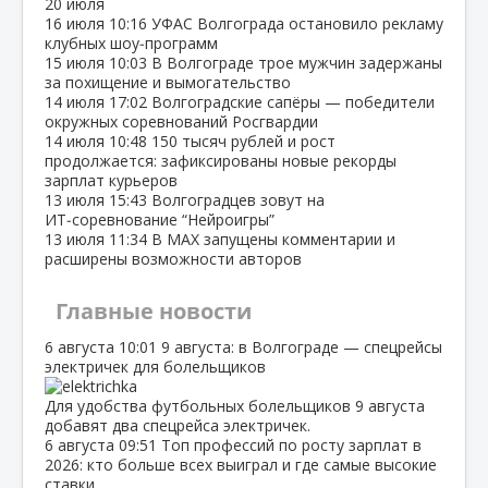
20 июля
16 июля
10:16
УФАС Волгограда остановило рекламу
клубных шоу‑программ
15 июля
10:03
В Волгограде трое мужчин задержаны
за похищение и вымогательство
14 июля
17:02
Волгоградские сапёры — победители
окружных соревнований Росгвардии
14 июля
10:48
150 тысяч рублей и рост
продолжается: зафиксированы новые рекорды
зарплат курьеров
13 июля
15:43
Волгоградцев зовут на
ИТ‑соревнование “Нейроигры”
13 июля
11:34
В МАХ запущены комментарии и
расширены возможности авторов
Главные новости
6 августа
10:01
9 августа: в Волгограде — спецрейсы
электричек для болельщиков
Для удобства футбольных болельщиков 9 августа
добавят два спецрейса электричек.
6 августа
09:51
Топ профессий по росту зарплат в
2026: кто больше всех выиграл и где самые высокие
ставки