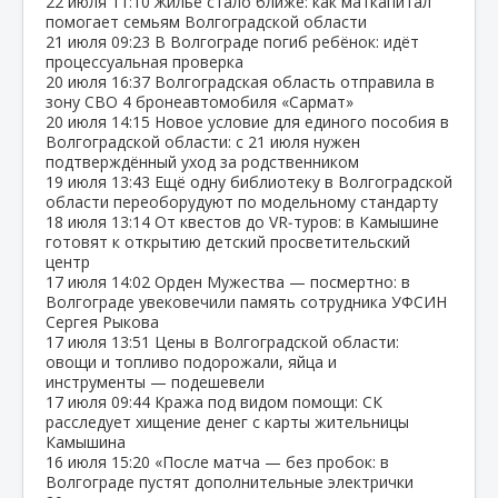
22 июля
11:10
Жильё стало ближе: как маткапитал
помогает семьям Волгоградской области
21 июля
09:23
В Волгограде погиб ребёнок: идёт
процессуальная проверка
20 июля
16:37
Волгоградская область отправила в
зону СВО 4 бронеавтомобиля «Сармат»
20 июля
14:15
Новое условие для единого пособия в
Волгоградской области: с 21 июля нужен
подтверждённый уход за родственником
19 июля
13:43
Ещё одну библиотеку в Волгоградской
области переоборудуют по модельному стандарту
18 июля
13:14
От квестов до VR‑туров: в Камышине
готовят к открытию детский просветительский
центр
17 июля
14:02
Орден Мужества — посмертно: в
Волгограде увековечили память сотрудника УФСИН
Сергея Рыкова
17 июля
13:51
Цены в Волгоградской области:
овощи и топливо подорожали, яйца и
инструменты — подешевели
17 июля
09:44
Кража под видом помощи: СК
расследует хищение денег с карты жительницы
Камышина
16 июля
15:20
«После матча — без пробок: в
Волгограде пустят дополнительные электрички