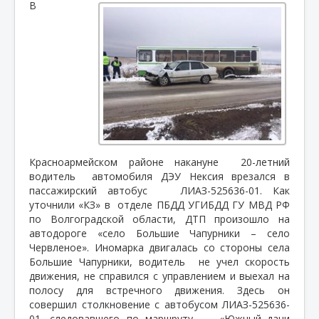
В
Красноармейском районе накануне
20-летний
водитель
автомобиля ДЭУ Нексия врезался в
пассажирский автобус
ЛИАЗ-525636-01. Как
уточнили «КЗ» в
отделе ПБДД УГИБДД ГУ МВД РФ
по Волгоградской области, ДТП произошло на
автодороге «село Большие Чапурники – село
Червленое». Иномарка двигалась со стороны села
Большие Чапурники, водитель
не учел скорость
движения, не справился с управлением и выехал на
полосу для встречного движения. Здесь он
совершил столкновение с автобусом ЛИАЗ-525636-
01, следовавшего по маршруту
«Южный–дачи