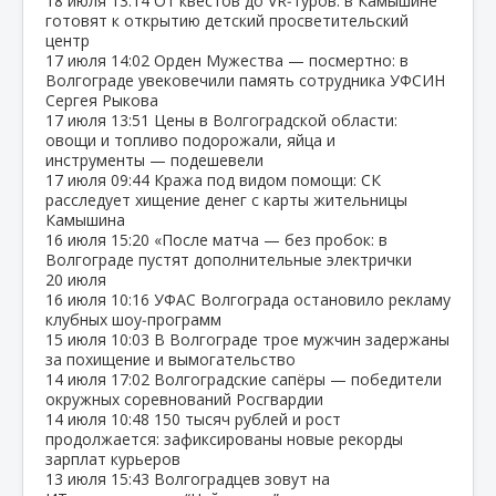
18 июля
13:14
От квестов до VR‑туров: в Камышине
готовят к открытию детский просветительский
центр
17 июля
14:02
Орден Мужества — посмертно: в
Волгограде увековечили память сотрудника УФСИН
Сергея Рыкова
17 июля
13:51
Цены в Волгоградской области:
овощи и топливо подорожали, яйца и
инструменты — подешевели
17 июля
09:44
Кража под видом помощи: СК
расследует хищение денег с карты жительницы
Камышина
16 июля
15:20
«После матча — без пробок: в
Волгограде пустят дополнительные электрички
20 июля
16 июля
10:16
УФАС Волгограда остановило рекламу
клубных шоу‑программ
15 июля
10:03
В Волгограде трое мужчин задержаны
за похищение и вымогательство
14 июля
17:02
Волгоградские сапёры — победители
окружных соревнований Росгвардии
14 июля
10:48
150 тысяч рублей и рост
продолжается: зафиксированы новые рекорды
зарплат курьеров
13 июля
15:43
Волгоградцев зовут на