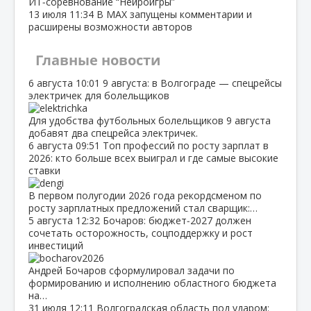
ИТ‑соревнование “Нейроигры”
13 июля
11:34
В МАХ запущены комментарии и
расширены возможности авторов
Главные новости
6 августа
10:01
9 августа: в Волгограде — спецрейсы
электричек для болельщиков
Для удобства футбольных болельщиков 9 августа
добавят два спецрейса электричек.
6 августа
09:51
Топ профессий по росту зарплат в
2026: кто больше всех выиграл и где самые высокие
ставки
В первом полугодии 2026 года рекордсменом по
росту зарплатных предложений стал сварщик:…
5 августа
12:32
Бочаров: бюджет‑2027 должен
сочетать осторожность, соцподдержку и рост
инвестиций
Андрей Бочаров сформулировал задачи по
формированию и исполнению областного бюджета
на…
31 июля
12:11
Волгоградская область под ударом: