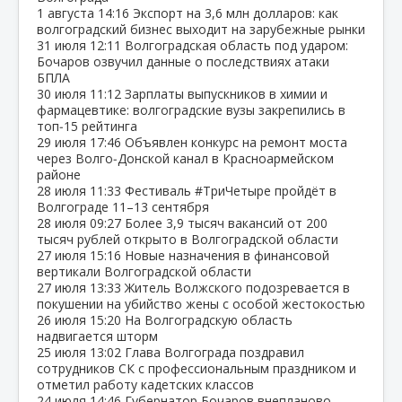
1 августа
14:16
Экспорт на 3,6 млн долларов: как
волгоградский бизнес выходит на зарубежные рынки
31 июля
12:11
Волгоградская область под ударом:
Бочаров озвучил данные о последствиях атаки
БПЛА
30 июля
11:12
Зарплаты выпускников в химии и
фармацевтике: волгоградские вузы закрепились в
топ‑15 рейтинга
29 июля
17:46
Объявлен конкурс на ремонт моста
через Волго‑Донской канал в Красноармейском
районе
28 июля
11:33
Фестиваль #ТриЧетыре пройдёт в
Волгограде 11–13 сентября
28 июля
09:27
Более 3,9 тысяч вакансий от 200
тысяч рублей открыто в Волгоградской области
27 июля
15:16
Новые назначения в финансовой
вертикали Волгоградской области
27 июля
13:33
Житель Волжского подозревается в
покушении на убийство жены с особой жестокостью
26 июля
15:20
На Волгоградскую область
надвигается шторм
25 июля
13:02
Глава Волгограда поздравил
сотрудников СК с профессиональным праздником и
отметил работу кадетских классов
24 июля
14:46
Губернатор Бочаров внепланово