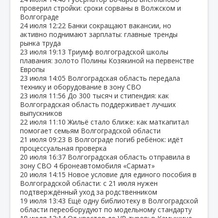
проверил стройки: сроки сорваны в Волжском и
Волгограде
24 июля
12:22
Банки сокращают вакансии, но
активно поднимают зарплаты: главные тренды
рынка труда
23 июля
19:13
Триумф волгоградской школы
плавания: золото Полины Козякиной на первенстве
Европы
23 июля
14:05
Волгоградская область передала
технику и оборудование в зону СВО
23 июля
11:56
До 300 тысяч и стипендия: как
Волгоградская область поддерживает лучших
выпускников
22 июля
11:10
Жильё стало ближе: как маткапитал
помогает семьям Волгоградской области
21 июля
09:23
В Волгограде погиб ребёнок: идёт
процессуальная проверка
20 июля
16:37
Волгоградская область отправила в
зону СВО 4 бронеавтомобиля «Сармат»
20 июля
14:15
Новое условие для единого пособия в
Волгоградской области: с 21 июля нужен
подтверждённый уход за родственником
19 июля
13:43
Ещё одну библиотеку в Волгоградской
области переоборудуют по модельному стандарту