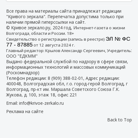
Все права на материалы сайта принадлежат редакции
"Кривого зеркала". Перепечатка допустима только при
наличии прямой гиперссылки на сайт.
© Кривое зеркало.ру, 2024 год, И
нтернет-газета о жизни
Волгограда, области и России. 18+
ЭЛ № ФС
Свидетельство о регистрации (запись в реестре)
77 - 87885
от 12 августа 2024 г.
:
Главный редактор: Крылов Александр Сергеевич, Учредитель
ООО "ЕДКММ"
Выдано федеральной службой по надзору в сфере связи,
информационных технологий и массовых коммуникаций
(Роскомнадзор)
Телефон редакции:
8 (909) 388-02-01
, Адрес редакции:
400048, Волгоградская обл, г.о. город-герой Волгоград, г
Волгоград, пр-кт им. Маршала Советского Союза Г.К.
Жукова, д. 100, этаж 18, офис 221
Email:
info@krivoe-zerkalo.ru
Реклама на сайте
Back to Top