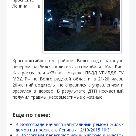
Ленина в
Краснооктябрьском районе Волгограда накануне
вечером разбился водитель автомобиля
Киа Рио.
Как рассказали «КЗ» в
отделе ПБДД УГИБДД ГУ
МВД РФ по Волгоградской области, в 21-20 часов
20-летний водитель
не справился с управлением и
врезался в дерево. В результате ДТП несчастный
получил травмы, несовместимые с жизнью.
Еще по теме:
В Волгограде начался капитальный ремонт жилых
домов на проспекте Ленина -
12/10/2015 10:31
В Волгограде перекроют улицу Карскую и участок