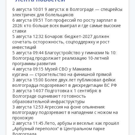
6 августа
10:01
9 августа: в Волгограде — спецрейсы
электричек для болельщиков
6 августа
09:51
Топ профессий по росту зарплат в
2026: кто больше всех выиграл и где самые высокие
ставки
5 августа
12:32
Бочаров: бюджет‑2027 должен
сочетать осторожность, соцподдержку и рост
инвестиций
5 августа
09:44
Благоустройство у гимназии № 10:
Волгоград продолжает реализацию 10‑летней
программы развития
4 августа
09:15
Музей СВО у Мамаева
кургана — строительство на финишной прямой
3 августа
15:00
Более двух лет публиковал фейки:
волгоградца подозревают в дискредитации ВС РФ
3 августа
14:07
Подготовка к 1 сентября: в
Волгограде оценивают готовность
образовательной инфраструктуры
3 августа
12:53
Агрессия на фоне опьянения:
волгоградку подозревают в нападении с ножом на
прохожую
2 августа
11:45
Лето, арбузы и веселье: как прошёл
„Арбузный переполох“ в Центральном парке
Волгограда