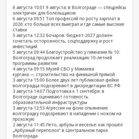
6 августа
10:01
9 августа: в Волгограде — спецрейсы
электричек для болельщиков
6 августа
09:51
Топ профессий по росту зарплат в
2026: кто больше всех выиграл и где самые высокие
ставки
5 августа
12:32
Бочаров: бюджет‑2027 должен
сочетать осторожность, соцподдержку и рост
инвестиций
5 августа
09:44
Благоустройство у гимназии № 10:
Волгоград продолжает реализацию 10‑летней
программы развития
4 августа
09:15
Музей СВО у Мамаева
кургана — строительство на финишной прямой
3 августа
15:00
Более двух лет публиковал фейки:
волгоградца подозревают в дискредитации ВС РФ
3 августа
14:07
Подготовка к 1 сентября: в
Волгограде оценивают готовность
образовательной инфраструктуры
3 августа
12:53
Агрессия на фоне опьянения:
волгоградку подозревают в нападении с ножом на
прохожую
2 августа
11:45
Лето, арбузы и веселье: как прошёл
„Арбузный переполох“ в Центральном парке
Волгограда