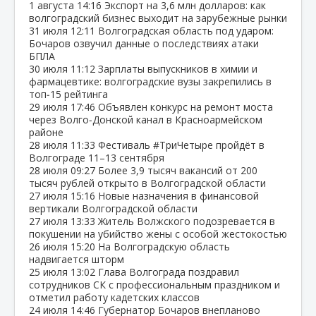
1 августа
14:16
Экспорт на 3,6 млн долларов: как
волгоградский бизнес выходит на зарубежные рынки
31 июля
12:11
Волгоградская область под ударом:
Бочаров озвучил данные о последствиях атаки
БПЛА
30 июля
11:12
Зарплаты выпускников в химии и
фармацевтике: волгоградские вузы закрепились в
топ‑15 рейтинга
29 июля
17:46
Объявлен конкурс на ремонт моста
через Волго‑Донской канал в Красноармейском
районе
28 июля
11:33
Фестиваль #ТриЧетыре пройдёт в
Волгограде 11–13 сентября
28 июля
09:27
Более 3,9 тысяч вакансий от 200
тысяч рублей открыто в Волгоградской области
27 июля
15:16
Новые назначения в финансовой
вертикали Волгоградской области
27 июля
13:33
Житель Волжского подозревается в
покушении на убийство жены с особой жестокостью
26 июля
15:20
На Волгоградскую область
надвигается шторм
25 июля
13:02
Глава Волгограда поздравил
сотрудников СК с профессиональным праздником и
отметил работу кадетских классов
24 июля
14:46
Губернатор Бочаров внепланово