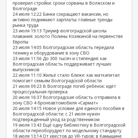
проверил стройки: сроки сорваны в Волжском и
Волгограде
24 июля
12:22
Банки сокращают вакансии, но
активно поднимают зарплаты: главные тренды
рынка труда
23 июля
19:13
Триумф волгоградской школы
плавания: золото Полины Козякиной на первенстве
Европы
23 июля
14:05
Волгоградская область передала
технику и оборудование в зону СВО
23 июля
11:56
До 300 тысяч и стипендия: как
Волгоградская область поддерживает лучших
выпускников
22 июля
11:10
Жильё стало ближе: как маткапитал
помогает семьям Волгоградской области
21 июля
09:23
В Волгограде погиб ребёнок: идёт
процессуальная проверка
20 июля
16:37
Волгоградская область отправила в
зону СВО 4 бронеавтомобиля «Сармат»
20 июля
14:15
Новое условие для единого пособия в
Волгоградской области: с 21 июля нужен
подтверждённый уход за родственником
19 июля
13:43
Ещё одну библиотеку в Волгоградской
области переоборудуют по модельному стандарту
18 июля
13:14
От квестов до VR‑туров: в Камышине