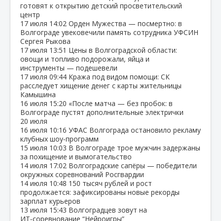
готовят к открытию детский просветительский
центр
17 июля
14:02
Орден Мужества — посмертно: в
Волгограде увековечили память сотрудника УФСИН
Сергея Рыкова
17 июля
13:51
Цены в Волгоградской области:
овощи и топливо подорожали, яйца и
инструменты — подешевели
17 июля
09:44
Кража под видом помощи: СК
расследует хищение денег с карты жительницы
Камышина
16 июля
15:20
«После матча — без пробок: в
Волгограде пустят дополнительные электрички
20 июля
16 июля
10:16
УФАС Волгограда остановило рекламу
клубных шоу‑программ
15 июля
10:03
В Волгограде трое мужчин задержаны
за похищение и вымогательство
14 июля
17:02
Волгоградские сапёры — победители
окружных соревнований Росгвардии
14 июля
10:48
150 тысяч рублей и рост
продолжается: зафиксированы новые рекорды
зарплат курьеров
13 июля
15:43
Волгоградцев зовут на
ИТ‑соревнование “Нейроигры”