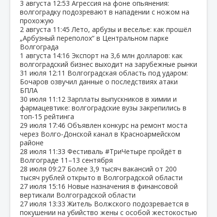
3 августа
12:53
Агрессия на фоне опьянения:
волгоградку подозревают в нападении с ножом на
прохожую
2 августа
11:45
Лето, арбузы и веселье: как прошёл
„Арбузный переполох“ в Центральном парке
Волгограда
1 августа
14:16
Экспорт на 3,6 млн долларов: как
волгоградский бизнес выходит на зарубежные рынки
31 июля
12:11
Волгоградская область под ударом:
Бочаров озвучил данные о последствиях атаки
БПЛА
30 июля
11:12
Зарплаты выпускников в химии и
фармацевтике: волгоградские вузы закрепились в
топ‑15 рейтинга
29 июля
17:46
Объявлен конкурс на ремонт моста
через Волго‑Донской канал в Красноармейском
районе
28 июля
11:33
Фестиваль #ТриЧетыре пройдёт в
Волгограде 11–13 сентября
28 июля
09:27
Более 3,9 тысяч вакансий от 200
тысяч рублей открыто в Волгоградской области
27 июля
15:16
Новые назначения в финансовой
вертикали Волгоградской области
27 июля
13:33
Житель Волжского подозревается в
покушении на убийство жены с особой жестокостью