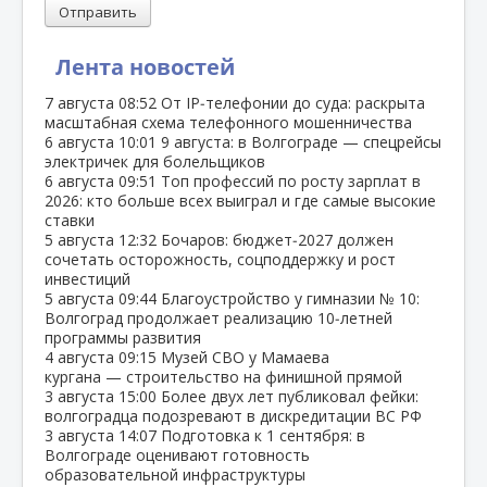
Отправить
Лента новостей
7 августа
08:52
От IP‑телефонии до суда: раскрыта
масштабная схема телефонного мошенничества
6 августа
10:01
9 августа: в Волгограде — спецрейсы
электричек для болельщиков
6 августа
09:51
Топ профессий по росту зарплат в
2026: кто больше всех выиграл и где самые высокие
ставки
5 августа
12:32
Бочаров: бюджет‑2027 должен
сочетать осторожность, соцподдержку и рост
инвестиций
5 августа
09:44
Благоустройство у гимназии № 10:
Волгоград продолжает реализацию 10‑летней
программы развития
4 августа
09:15
Музей СВО у Мамаева
кургана — строительство на финишной прямой
3 августа
15:00
Более двух лет публиковал фейки:
волгоградца подозревают в дискредитации ВС РФ
3 августа
14:07
Подготовка к 1 сентября: в
Волгограде оценивают готовность
образовательной инфраструктуры