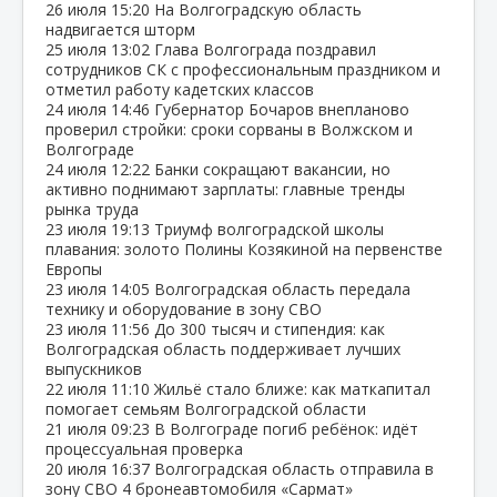
26 июля
15:20
На Волгоградскую область
надвигается шторм
25 июля
13:02
Глава Волгограда поздравил
сотрудников СК с профессиональным праздником и
отметил работу кадетских классов
24 июля
14:46
Губернатор Бочаров внепланово
проверил стройки: сроки сорваны в Волжском и
Волгограде
24 июля
12:22
Банки сокращают вакансии, но
активно поднимают зарплаты: главные тренды
рынка труда
23 июля
19:13
Триумф волгоградской школы
плавания: золото Полины Козякиной на первенстве
Европы
23 июля
14:05
Волгоградская область передала
технику и оборудование в зону СВО
23 июля
11:56
До 300 тысяч и стипендия: как
Волгоградская область поддерживает лучших
выпускников
22 июля
11:10
Жильё стало ближе: как маткапитал
помогает семьям Волгоградской области
21 июля
09:23
В Волгограде погиб ребёнок: идёт
процессуальная проверка
20 июля
16:37
Волгоградская область отправила в
зону СВО 4 бронеавтомобиля «Сармат»