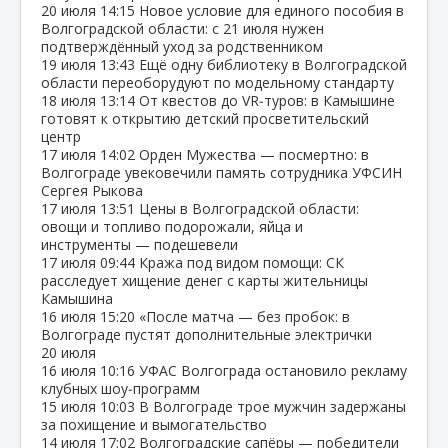
20 июля
14:15
Новое условие для единого пособия в
Волгоградской области: с 21 июля нужен
подтверждённый уход за родственником
19 июля
13:43
Ещё одну библиотеку в Волгоградской
области переоборудуют по модельному стандарту
18 июля
13:14
От квестов до VR‑туров: в Камышине
готовят к открытию детский просветительский
центр
17 июля
14:02
Орден Мужества — посмертно: в
Волгограде увековечили память сотрудника УФСИН
Сергея Рыкова
17 июля
13:51
Цены в Волгоградской области:
овощи и топливо подорожали, яйца и
инструменты — подешевели
17 июля
09:44
Кража под видом помощи: СК
расследует хищение денег с карты жительницы
Камышина
16 июля
15:20
«После матча — без пробок: в
Волгограде пустят дополнительные электрички
20 июля
16 июля
10:16
УФАС Волгограда остановило рекламу
клубных шоу‑программ
15 июля
10:03
В Волгограде трое мужчин задержаны
за похищение и вымогательство
14 июля
17:02
Волгоградские сапёры — победители