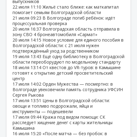
выпускников
22 июля
11:10
Жильё стало ближе: как маткапитал
помогает семьям Волгоградской области
21 июля
09:23
В Волгограде погиб ребёнок: идёт
процессуальная проверка
20 июля
16:37
Волгоградская область отправила в
зону СВО 4 бронеавтомобиля «Сармат»
20 июля
14:15
Новое условие для единого пособия в
Волгоградской области: с 21 июля нужен
подтверждённый уход за родственником
19 июля
13:43
Ещё одну библиотеку в Волгоградской
области переоборудуют по модельному стандарту
18 июля
13:14
От квестов до VR‑туров: в Камышине
готовят к открытию детский просветительский
центр
17 июля
14:02
Орден Мужества — посмертно: в
Волгограде увековечили память сотрудника УФСИН
Сергея Рыкова
17 июля
13:51
Цены в Волгоградской области:
овощи и топливо подорожали, яйца и
инструменты — подешевели
17 июля
09:44
Кража под видом помощи: СК
расследует хищение денег с карты жительницы
Камышина
16 июля
15:20
«После матча — без пробок: в