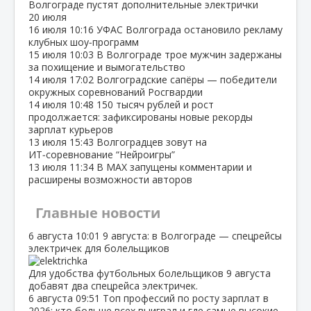
Волгограде пустят дополнительные электрички
20 июля
16 июля
10:16
УФАС Волгограда остановило рекламу
клубных шоу‑программ
15 июля
10:03
В Волгограде трое мужчин задержаны
за похищение и вымогательство
14 июля
17:02
Волгоградские сапёры — победители
окружных соревнований Росгвардии
14 июля
10:48
150 тысяч рублей и рост
продолжается: зафиксированы новые рекорды
зарплат курьеров
13 июля
15:43
Волгоградцев зовут на
ИТ‑соревнование “Нейроигры”
13 июля
11:34
В МАХ запущены комментарии и
расширены возможности авторов
Главные новости
6 августа
10:01
9 августа: в Волгограде — спецрейсы
электричек для болельщиков
Для удобства футбольных болельщиков 9 августа
добавят два спецрейса электричек.
6 августа
09:51
Топ профессий по росту зарплат в
2026: кто больше всех выиграл и где самые высокие