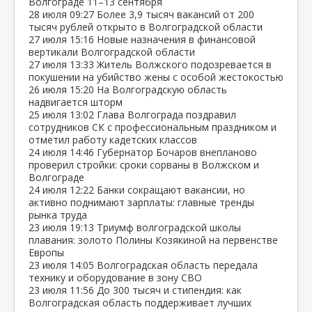
Волгограде 11–13 сентября
28 июля
09:27
Более 3,9 тысяч вакансий от 200
тысяч рублей открыто в Волгоградской области
27 июля
15:16
Новые назначения в финансовой
вертикали Волгоградской области
27 июля
13:33
Житель Волжского подозревается в
покушении на убийство жены с особой жестокостью
26 июля
15:20
На Волгоградскую область
надвигается шторм
25 июля
13:02
Глава Волгограда поздравил
сотрудников СК с профессиональным праздником и
отметил работу кадетских классов
24 июля
14:46
Губернатор Бочаров внепланово
проверил стройки: сроки сорваны в Волжском и
Волгограде
24 июля
12:22
Банки сокращают вакансии, но
активно поднимают зарплаты: главные тренды
рынка труда
23 июля
19:13
Триумф волгоградской школы
плавания: золото Полины Козякиной на первенстве
Европы
23 июля
14:05
Волгоградская область передала
технику и оборудование в зону СВО
23 июля
11:56
До 300 тысяч и стипендия: как
Волгоградская область поддерживает лучших