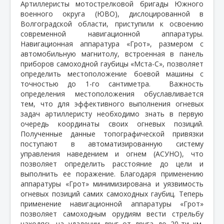
Артиллеристы мотострелковой бригады Южного
военного округа (ЮВО), дислоцированной в
Волгоградской области, приступили к освоению
современной навигационной аппаратуры.
Навигационная аппаратура «Грот», размером с
автомобильную магнитолу, встроенная в панель
приборов самоходной гаубицы «Мста-С», позволяет
определить местоположение боевой машины с
точностью до 1-го сантиметра.
Важность
определения местоположения обуславливается
тем, что для эффективного выполнения огневых
задач артиллеристу необходимо знать в первую
очередь координаты своих огневых позиций.
Полученные данные топографической привязки
поступают в автоматизированную систему
управления наведением и огнем (АСУНО), что
позволяет определить расстояние до цели и
выполнить ее поражение. Благодаря применению
аппаратуры «Грот» минимизирована и уязвимость
огневых позиций самих самоходных гаубиц. Теперь
применение навигационной аппаратуры «Грот»
позволяет самоходным орудиям вести стрельбу
находясь на удалении друг от друга до 20-ти км,