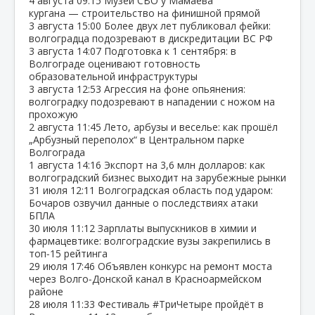
4 августа
09:15
Музей СВО у Мамаева
кургана — строительство на финишной прямой
3 августа
15:00
Более двух лет публиковал фейки:
волгоградца подозревают в дискредитации ВС РФ
3 августа
14:07
Подготовка к 1 сентября: в
Волгограде оценивают готовность
образовательной инфраструктуры
3 августа
12:53
Агрессия на фоне опьянения:
волгоградку подозревают в нападении с ножом на
прохожую
2 августа
11:45
Лето, арбузы и веселье: как прошёл
„Арбузный переполох“ в Центральном парке
Волгограда
1 августа
14:16
Экспорт на 3,6 млн долларов: как
волгоградский бизнес выходит на зарубежные рынки
31 июля
12:11
Волгоградская область под ударом:
Бочаров озвучил данные о последствиях атаки
БПЛА
30 июля
11:12
Зарплаты выпускников в химии и
фармацевтике: волгоградские вузы закрепились в
топ‑15 рейтинга
29 июля
17:46
Объявлен конкурс на ремонт моста
через Волго‑Донской канал в Красноармейском
районе
28 июля
11:33
Фестиваль #ТриЧетыре пройдёт в