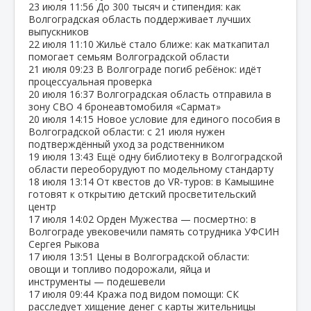
23 июля
11:56
До 300 тысяч и стипендия: как
Волгоградская область поддерживает лучших
выпускников
22 июля
11:10
Жильё стало ближе: как маткапитал
помогает семьям Волгоградской области
21 июля
09:23
В Волгограде погиб ребёнок: идёт
процессуальная проверка
20 июля
16:37
Волгоградская область отправила в
зону СВО 4 бронеавтомобиля «Сармат»
20 июля
14:15
Новое условие для единого пособия в
Волгоградской области: с 21 июля нужен
подтверждённый уход за родственником
19 июля
13:43
Ещё одну библиотеку в Волгоградской
области переоборудуют по модельному стандарту
18 июля
13:14
От квестов до VR‑туров: в Камышине
готовят к открытию детский просветительский
центр
17 июля
14:02
Орден Мужества — посмертно: в
Волгограде увековечили память сотрудника УФСИН
Сергея Рыкова
17 июля
13:51
Цены в Волгоградской области:
овощи и топливо подорожали, яйца и
инструменты — подешевели
17 июля
09:44
Кража под видом помощи: СК
расследует хищение денег с карты жительницы