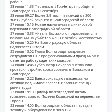
районе
28 июля
11:33
Фестиваль #ТриЧетыре пройдёт в
Волгограде 11–13 сентября
28 июля
09:27
Более 3,9 тысяч вакансий от 200
тысяч рублей открыто в Волгоградской области
27 июля
15:16
Новые назначения в финансовой
вертикали Волгоградской области
27 июля
13:33
Житель Волжского подозревается в
покушении на убийство жены с особой жестокостью
26 июля
15:20
На Волгоградскую область
надвигается шторм
25 июля
13:02
Глава Волгограда поздравил
сотрудников СК с профессиональным праздником и
отметил работу кадетских классов
24 июля
14:46
Губернатор Бочаров внепланово
проверил стройки: сроки сорваны в Волжском и
Волгограде
24 июля
12:22
Банки сокращают вакансии, но
активно поднимают зарплаты: главные тренды
рынка труда
23 июля
19:13
Триумф волгоградской школы
плавания: золото Полины Козякиной на первенстве
Европы
23 июля
14:05
Волгоградская область передала
технику и оборудование в зону СВО