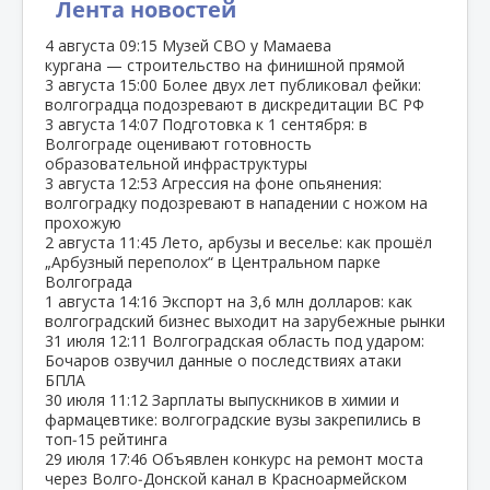
Лента новостей
4 августа
09:15
Музей СВО у Мамаева
кургана — строительство на финишной прямой
3 августа
15:00
Более двух лет публиковал фейки:
волгоградца подозревают в дискредитации ВС РФ
3 августа
14:07
Подготовка к 1 сентября: в
Волгограде оценивают готовность
образовательной инфраструктуры
3 августа
12:53
Агрессия на фоне опьянения:
волгоградку подозревают в нападении с ножом на
прохожую
2 августа
11:45
Лето, арбузы и веселье: как прошёл
„Арбузный переполох“ в Центральном парке
Волгограда
1 августа
14:16
Экспорт на 3,6 млн долларов: как
волгоградский бизнес выходит на зарубежные рынки
31 июля
12:11
Волгоградская область под ударом:
Бочаров озвучил данные о последствиях атаки
БПЛА
30 июля
11:12
Зарплаты выпускников в химии и
фармацевтике: волгоградские вузы закрепились в
топ‑15 рейтинга
29 июля
17:46
Объявлен конкурс на ремонт моста
через Волго‑Донской канал в Красноармейском