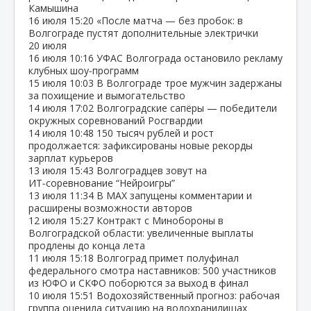
Камышина
16 июля
15:20
«После матча — без пробок: в
Волгограде пустят дополнительные электрички
20 июля
16 июля
10:16
УФАС Волгограда остановило рекламу
клубных шоу‑программ
15 июля
10:03
В Волгограде трое мужчин задержаны
за похищение и вымогательство
14 июля
17:02
Волгоградские сапёры — победители
окружных соревнований Росгвардии
14 июля
10:48
150 тысяч рублей и рост
продолжается: зафиксированы новые рекорды
зарплат курьеров
13 июля
15:43
Волгоградцев зовут на
ИТ‑соревнование “Нейроигры”
13 июля
11:34
В МАХ запущены комментарии и
расширены возможности авторов
12 июля
15:27
Контракт с Минобороны в
Волгоградской области: увеличенные выплаты
продлены до конца лета
11 июля
15:18
Волгоград примет полуфинал
федерального смотра наставников: 500 участников
из ЮФО и СКФО поборются за выход в финал
10 июля
15:51
Водохозяйственный прогноз: рабочая
группа оценила ситуацию на водохранилищах