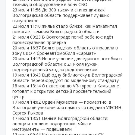
технику и оборудование в зону СВО
23 июля
11:56
До 300 тысяч и стипендия: как
Волгоградская область поддерживает лучших
выпускников
22 июля
11:10
Жильё стало ближе: как маткапитал
помогает семьям Волгоградской области
21 июля
09:23
В Волгограде погиб ребёнок: идёт
процессуальная проверка
20 июля
16:37
Волгоградская область отправила в
зону СВО 4 бронеавтомобиля «Сармат»
20 июля
14:15
Новое условие для единого пособия в
Волгоградской области: с 21 июля нужен
подтверждённый уход за родственником
19 июля
13:43
Ещё одну библиотеку в Волгоградской
области переоборудуют по модельному стандарту
18 июля
13:14
От квестов до VR‑туров: в Камышине
готовят к открытию детский просветительский
центр
17 июля
14:02
Орден Мужества — посмертно: в
Волгограде увековечили память сотрудника УФСИН
Сергея Рыкова
17 июля
13:51
Цены в Волгоградской области:
овощи и топливо подорожали, яйца и
инструменты — подешевели
17 июля
09:44
Кража под видом помощи: СК