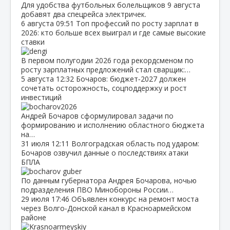
Для удобства футбольных болельщиков 9 августа
добавят два спецрейса электричек.
6 августа
09:51
Топ профессий по росту зарплат в
2026: кто больше всех выиграл и где самые высокие
ставки
В первом полугодии 2026 года рекордсменом по
росту зарплатных предложений стал сварщик:…
5 августа
12:32
Бочаров: бюджет‑2027 должен
сочетать осторожность, соцподдержку и рост
инвестиций
Андрей Бочаров сформулировал задачи по
формированию и исполнению областного бюджета
на…
31 июля
12:11
Волгоградская область под ударом:
Бочаров озвучил данные о последствиях атаки
БПЛА
По данным губернатора Андрея Бочарова, ночью
подразделения ПВО Минобороны России…
29 июля
17:46
Объявлен конкурс на ремонт моста
через Волго‑Донской канал в Красноармейском
районе