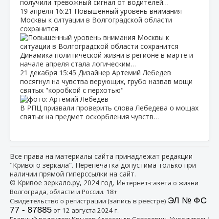
получили тревожный сигнал от водителей…
19 апреля
16:21
Повышенный уровень внимания
Москвы к ситуации в Волгоградской области
сохранится
Динамика политической жизни в регионе в марте и
начале апреля стала логическим…
21 декабря
15:45
Дизайнер Артемий Лебедев
посягнул на чувства верующих, грубо назвав мощи
святых "коробкой с перхотью"
В РПЦ призвали проверить слова Лебедева о мощах
святых на предмет оскорбления чувств…
Все права на материалы сайта принадлежат редакции
"Кривого зеркала". Перепечатка допустима только при
наличии прямой гиперссылки на сайт.
© Кривое зеркало.ру, 2024 год, И
нтернет-газета о жизни
Волгограда, области и России. 18+
ЭЛ № ФС
Свидетельство о регистрации (запись в реестре)
77 - 87885
от 12 августа 2024 г.
:
Главный редактор: Крылов Александр Сергеевич, Учредитель