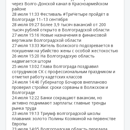
через Волго‑Донской канал в Красноармейском
районе
28 июля
11:33
Фестиваль #ТриЧетыре пройдёт в
Волгограде 11–13 сентября
28 июля
09:27
Более 3,9 тысяч вакансий от 200
тысяч рублей открыто в Волгоградской области
27 июля
15:16
Новые назначения в финансовой
вертикали Волгоградской области
27 июля
13:33
Житель Волжского подозревается в
покушении на убийство жены с особой жестокостью
26 июля
15:20
На Волгоградскую область
надвигается шторм
25 июля
13:02
Глава Волгограда поздравил
сотрудников СК с профессиональным праздником и
отметил работу кадетских классов
24 июля
14:46
Губернатор Бочаров внепланово
проверил стройки: сроки сорваны в Волжском и
Волгограде
24 июля
12:22
Банки сокращают вакансии, но
активно поднимают зарплаты: главные тренды
рынка труда
23 июля
19:13
Триумф волгоградской школы
плавания: золото Полины Козякиной на первенстве
Европы
23 июля
14:05
Волгоградская область передала