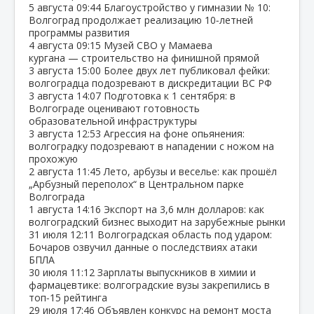
5 августа
09:44
Благоустройство у гимназии № 10:
Волгоград продолжает реализацию 10‑летней
программы развития
4 августа
09:15
Музей СВО у Мамаева
кургана — строительство на финишной прямой
3 августа
15:00
Более двух лет публиковал фейки:
волгоградца подозревают в дискредитации ВС РФ
3 августа
14:07
Подготовка к 1 сентября: в
Волгограде оценивают готовность
образовательной инфраструктуры
3 августа
12:53
Агрессия на фоне опьянения:
волгоградку подозревают в нападении с ножом на
прохожую
2 августа
11:45
Лето, арбузы и веселье: как прошёл
„Арбузный переполох“ в Центральном парке
Волгограда
1 августа
14:16
Экспорт на 3,6 млн долларов: как
волгоградский бизнес выходит на зарубежные рынки
31 июля
12:11
Волгоградская область под ударом:
Бочаров озвучил данные о последствиях атаки
БПЛА
30 июля
11:12
Зарплаты выпускников в химии и
фармацевтике: волгоградские вузы закрепились в
топ‑15 рейтинга
29 июля
17:46
Объявлен конкурс на ремонт моста