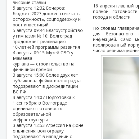
высокие ставки
16 апреля главный в
5 августа
12:32
Бочаров:
полной готовности
бюджет‑2027 должен сочетать
города и области.
осторожность, соцподдержку и
рост инвестиций
По словам главврача
5 августа
09:44
Благоустройство
для безопасного 
у гимназии № 10: Волгоград
инфекцией. Само м
продолжает реализацию
изолированный корпу
10‑летней программы развития
число реанимационны
4 августа
09:15
Музей СВО у
Мамаева
кургана — строительство на
финишной прямой
3 августа
15:00
Более двух лет
публиковал фейки: волгоградца
подозревают в дискредитации
ВС РФ
3 августа
14:07
Подготовка к
1 сентября: в Волгограде
оценивают готовность
образовательной
инфраструктуры
3 августа
12:53
Агрессия на фоне
опьянения: волгоградку
подозревают в нападении с