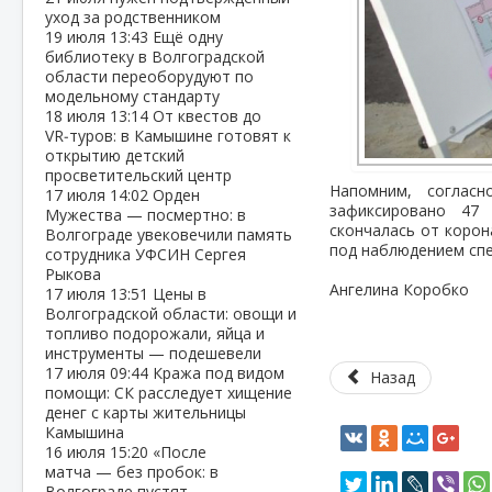
уход за родственником
19 июля
13:43
Ещё одну
библиотеку в Волгоградской
области переоборудуют по
модельному стандарту
18 июля
13:14
От квестов до
VR‑туров: в Камышине готовят к
открытию детский
просветительский центр
Напомним, соглас
17 июля
14:02
Орден
зафиксировано 47 
Мужества — посмертно: в
скончалась от корон
Волгограде увековечили память
под наблюдением спе
сотрудника УФСИН Сергея
Рыкова
Ангелина Коробко
17 июля
13:51
Цены в
Волгоградской области: овощи и
топливо подорожали, яйца и
инструменты — подешевели
17 июля
09:44
Кража под видом
Назад
помощи: СК расследует хищение
денег с карты жительницы
Камышина
16 июля
15:20
«После
матча — без пробок: в
Волгограде пустят