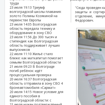
труда
23 июля
19:13
Триумф
"Сюда проведен к
волгоградской школы плавания:
защиты и сортир
золото Полины Козякиной на
отделение, мину
первенстве Европы
Федорович.
23 июля
14:05
Волгоградская
область передала технику и
оборудование в зону СВО
23 июля
11:56
До 300 тысяч и
стипендия: как Волгоградская
область поддерживает лучших
выпускников
22 июля
11:10
Жильё стало
ближе: как маткапитал помогает
семьям Волгоградской области
21 июля
09:23
В Волгограде
погиб ребёнок: идёт
процессуальная проверка
20 июля
16:37
Волгоградская
область отправила в зону СВО 4
бронеавтомобиля «Сармат»
20 июля
14:15
Новое условие для
единого пособия в
Волгоградской области: с
21 июля нужен подтверждённый