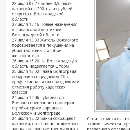
28 июля
09:27
Более 3,9 тысяч
вакансий от 200 тысяч рублей
открыто в Волгоградской
области
27 июля
15:16
Новые назначения
в финансовой вертикали
Волгоградской области
27 июля
13:33
Житель Волжского
подозревается в покушении на
убийство жены с особой
жестокостью
26 июля
15:20
На Волгоградскую
область надвигается шторм
25 июля
13:02
Глава Волгограда
поздравил сотрудников СК с
профессиональным праздником и
отметил работу кадетских
классов
24 июля
14:46
Губернатор
Бочаров внепланово проверил
стройки: сроки сорваны в
Волжском и Волгограде
24 июля
12:22
Банки сокращают
Стоит отметить, чт
вакансии, но активно поднимают
ттакже имеется пр
зарплаты: главные тренды рынка
развернуто отделени