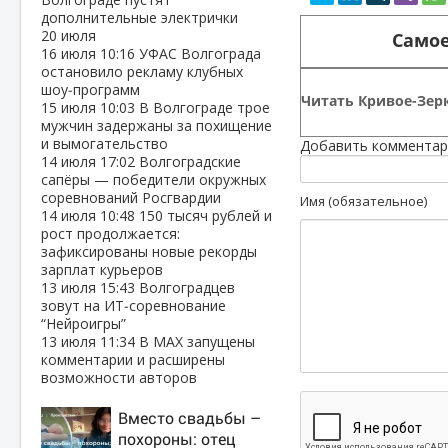
дополнительные электрички
20 июля
Самое
16 июля
10:16
УФАС Волгограда
остановило рекламу клубных
шоу‑программ
Читать Кривое-Зерк
15 июля
10:03
В Волгограде трое
мужчин задержаны за похищение
и вымогательство
Добавить комментар
14 июля
17:02
Волгоградские
сапёры — победители окружных
соревнований Росгвардии
Имя (обязательное)
14 июля
10:48
150 тысяч рублей и
рост продолжается:
зафиксированы новые рекорды
зарплат курьеров
13 июля
15:43
Волгоградцев
зовут на ИТ‑соревнование
“Нейроигры”
13 июля
11:34
В МАХ запущены
комментарии и расширены
возможности авторов
Вместо свадьбы –
похороны: отец