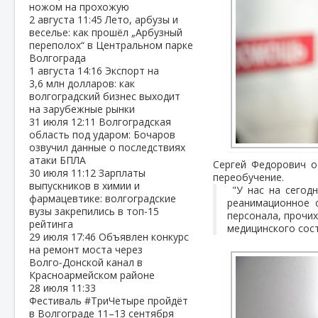
ножом на прохожую
2 августа
11:45
Лето, арбузы и
веселье: как прошёл „Арбузный
переполох“ в Центральном парке
Волгограда
1 августа
14:16
Экспорт на
3,6 млн долларов: как
волгоградский бизнес выходит
на зарубежные рынки
31 июля
12:11
Волгоградская
область под ударом: Бочаров
озвучил данные о последствиях
атаки БПЛА
Сергей Федорович о
30 июля
11:12
Зарплаты
переобучение.
выпускников в химии и
"У нас на сегод
фармацевтике: волгоградские
реанимационное 
вузы закрепились в топ‑15
персонала, прочи
рейтинга
медицинского сост
29 июля
17:46
Объявлен конкурс
на ремонт моста через
Волго‑Донской канал в
Красноармейском районе
28 июля
11:33
Фестиваль #ТриЧетыре пройдёт
в Волгограде 11–13 сентября