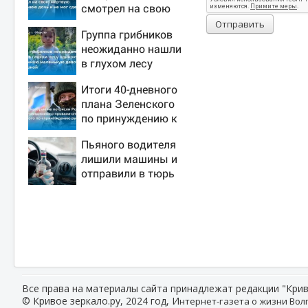
смотрел на свою
мертвую 16-летнюю
Отправить
Группа грибников
дочь и не мог
неожиданно нашли
сдержать слезы
в глухом лесу
одинокую
Итоги 40-дневного
испуганную
плана Зеленского
маленькую девочку
по принуждению к
с игрушкой
миру: как ответила
Пьяного водителя
Россия, полный
лишили машины и
разбор провала
отправили в тюрь
операции Украины
от военкора Коца
Все права на материалы сайта принадлежат редакции "Крив
© Кривое зеркало.ру, 2024 год, И
нтернет-газета о жизни Волг