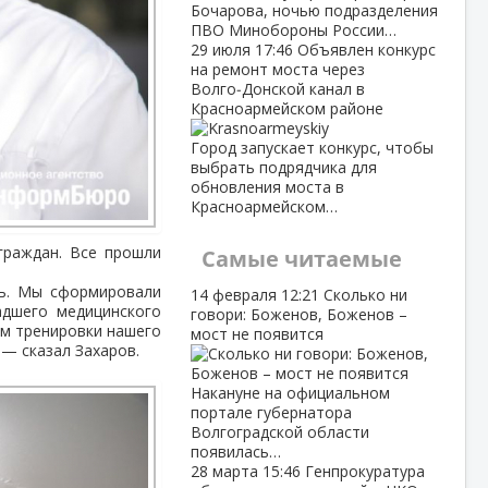
Бочарова, ночью подразделения
ПВО Минобороны России…
29 июля
17:46
Объявлен конкурс
на ремонт моста через
Волго‑Донской канал в
Красноармейском районе
Город запускает конкурс, чтобы
выбрать подрядчика для
обновления моста в
Красноармейском…
граждан. Все прошли
Самые читаемые
ть. Мы сформировали
14 февраля
12:21
Сколько ни
адшего медицинского
говори: Боженов, Боженов –
им тренировки нашего
мост не появится
 — сказал Захаров.
Накануне на официальном
портале губернатора
Волгоградской области
появилась…
28 марта
15:46
Генпрокуратура