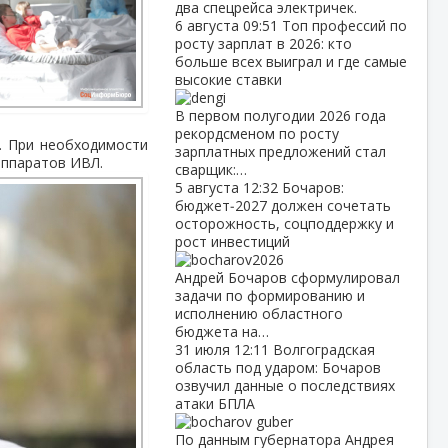
два спецрейса электричек.
6 августа
09:51
Топ профессий по
росту зарплат в 2026: кто
больше всех выиграл и где самые
высокие ставки
В первом полугодии 2026 года
рекордсменом по росту
и. При необходимости
зарплатных предложений стал
аппаратов ИВЛ.
сварщик:…
5 августа
12:32
Бочаров:
бюджет‑2027 должен сочетать
осторожность, соцподдержку и
рост инвестиций
Андрей Бочаров сформулировал
задачи по формированию и
исполнению областного
бюджета на…
31 июля
12:11
Волгоградская
область под ударом: Бочаров
озвучил данные о последствиях
атаки БПЛА
По данным губернатора Андрея