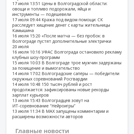
17 июля
13:51
Цены в Волгоградской области:
овощи и топливо подорожали, яйца и
инструменты — подешевели
17 июля
09:44
Кража под видом помощи: СК
расследует хищение денег с карты жительницы
Камышина
16 июля
15:20
«После матча — без пробок: в
Волгограде пустят дополнительные электрички
20 июля
16 июля
10:16
УФАС Волгограда остановило рекламу
клубных шоу‑программ
15 июля
10:03
В Волгограде трое мужчин задержаны
за похищение и вымогательство
14 июля
17:02
Волгоградские сапёры — победители
окружных соревнований Росгвардии
14 июля
10:48
150 тысяч рублей и рост
продолжается: зафиксированы новые рекорды
зарплат курьеров
13 июля
15:43
Волгоградцев зовут на
ИТ‑соревнование “Нейроигры”
13 июля
11:34
В МАХ запущены комментарии и
расширены возможности авторов
Главные новости