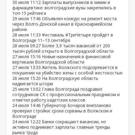
30 июля
11:12
Зарплаты выпускников в химии и
фармацевтике: волгоградские вузы закрепились в
топ‑15 рейтинга
29 июля
17:46
Объявлен конкурс на ремонт моста
через Волго‑Донской канал в Красноармейском
районе
28 июля
11:33
Фестиваль #ТриЧетыре пройдёт в
Волгограде 11–13 сентября
28 июля
09:27
Более 3,9 тысяч вакансий от 200
тысяч рублей открыто в Волгоградской области
27 июля
15:16
Новые назначения в финансовой
вертикали Волгоградской области
27 июля
13:33
Житель Волжского подозревается в
покушении на убийство жены с особой жестокостью
26 июля
15:20
На Волгоградскую область
надвигается шторм
25 июля
13:02
Глава Волгограда поздравил
сотрудников СК с профессиональным праздником и
отметил работу кадетских классов
24 июля
14:46
Губернатор Бочаров внепланово
проверил стройки: сроки сорваны в Волжском и
Волгограде
24 июля
12:22
Банки сокращают вакансии, но
активно поднимают зарплаты: главные тренды
рынка труда