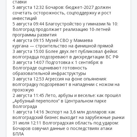
ставки
5 августа
12:32
Бочаров: бюджет‑2027 должен
сочетать осторожность, соцподдержку и рост
инвестиций
5 августа
09:44
Благоустройство у гимназии № 10:
Волгоград продолжает реализацию 10‑летней
программы развития
4 августа
09:15
Музей СВО у Мамаева
кургана — строительство на финишной прямой
3 августа
15:00
Более двух лет публиковал фейки:
волгоградца подозревают в дискредитации ВС РФ
3 августа
14:07
Подготовка к 1 сентября: в
Волгограде оценивают готовность
образовательной инфраструктуры
3 августа
12:53
Агрессия на фоне опьянения:
волгоградку подозревают в нападении с ножом на
прохожую
2 августа
11:45
Лето, арбузы и веселье: как прошёл
„Арбузный переполох“ в Центральном парке
Волгограда
1 августа
14:16
Экспорт на 3,6 млн долларов: как
волгоградский бизнес выходит на зарубежные рынки
31 июля
12:11
Волгоградская область под ударом:
Бочаров озвучил данные о последствиях атаки
БПЛА