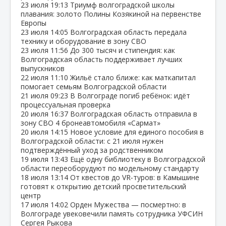
23 июля
19:13
Триумф волгоградской школы
плавания: золото Полины Козякиной на первенстве
Европы
23 июля
14:05
Волгоградская область передала
технику и оборудование в зону СВО
23 июля
11:56
До 300 тысяч и стипендия: как
Волгоградская область поддерживает лучших
выпускников
22 июля
11:10
Жильё стало ближе: как маткапитал
помогает семьям Волгоградской области
21 июля
09:23
В Волгограде погиб ребёнок: идёт
процессуальная проверка
20 июля
16:37
Волгоградская область отправила в
зону СВО 4 бронеавтомобиля «Сармат»
20 июля
14:15
Новое условие для единого пособия в
Волгоградской области: с 21 июля нужен
подтверждённый уход за родственником
19 июля
13:43
Ещё одну библиотеку в Волгоградской
области переоборудуют по модельному стандарту
18 июля
13:14
От квестов до VR‑туров: в Камышине
готовят к открытию детский просветительский
центр
17 июля
14:02
Орден Мужества — посмертно: в
Волгограде увековечили память сотрудника УФСИН
Сергея Рыкова