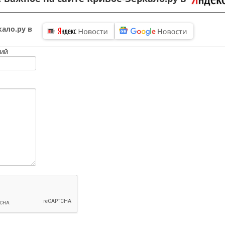
ало.ру в
ий