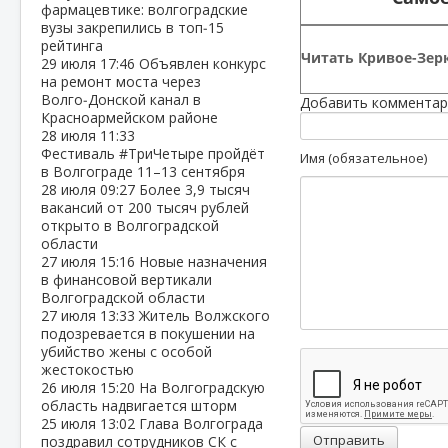
фармацевтике: волгоградские
вузы закрепились в топ‑15
рейтинга
Читать Кривое-Зерк
29 июля
17:46
Объявлен конкурс
на ремонт моста через
Волго‑Донской канал в
Добавить комментар
Красноармейском районе
28 июля
11:33
Фестиваль #ТриЧетыре пройдёт
Имя (обязательное)
в Волгограде 11–13 сентября
28 июля
09:27
Более 3,9 тысяч
вакансий от 200 тысяч рублей
открыто в Волгоградской
области
27 июля
15:16
Новые назначения
в финансовой вертикали
Волгоградской области
27 июля
13:33
Житель Волжского
подозревается в покушении на
убийство жены с особой
жестокостью
26 июля
15:20
На Волгоградскую
область надвигается шторм
25 июля
13:02
Глава Волгограда
Отправить
поздравил сотрудников СК с