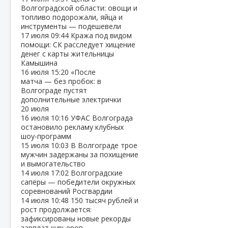
Волгоградской области: овощи и
топливо подорожали, яйца и
инструменты — подешевели
17 июля
09:44
Кража под видом
помощи: СК расследует хищение
денег с карты жительницы
Камышина
16 июля
15:20
«После
матча — без пробок: в
Волгограде пустят
дополнительные электрички
20 июля
16 июля
10:16
УФАС Волгограда
остановило рекламу клубных
шоу‑программ
15 июля
10:03
В Волгограде трое
мужчин задержаны за похищение
и вымогательство
14 июля
17:02
Волгоградские
сапёры — победители окружных
соревнований Росгвардии
14 июля
10:48
150 тысяч рублей и
рост продолжается:
зафиксированы новые рекорды
зарплат курьеров