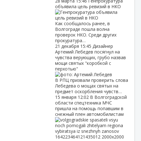
28 марта
15:46
Генпрокуратура
объявила цель ревизий в НКО
Как сообщалось ранее, в
Волгограде пошла волна
проверок НКО. Среди других
прокуратура…
21 декабря
15:45
Дизайнер
Артемий Лебедев посягнул на
чувства верующих, грубо назвав
мощи святых "коробкой с
перхотью"
В РПЦ призвали проверить слова
Лебедева о мощах святых на
предмет оскорбления чувств…
15 января
12:02
В Волгоградской
области спецтехника МЧС
пришла на помощь попавшим в
снежный плен автомобилистам