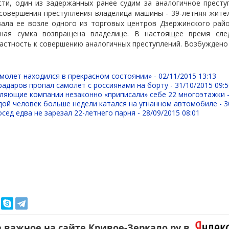
ти, один из задержанных ранее судим за аналогичное престу
 совершения преступления владелица машины - 39-летняя жите
вала ее возле одного из торговых центров Дзержинского райо
нная сумка возвращена владелице. В настоящее время сле
астность к совершению аналогичных преступлений. Возбуждено
молет находился в прекрасном состоянии» -
02/11/2015 13:13
 радаров пропал самолет с россиянами на борту -
31/10/2015 09:
вляющие компании незаконно «приписали» себе 22 многоэтажки 
дой человек больше недели катался на угнанном автомобиле -
3
сед едва не зарезал 22-летнего парня -
28/09/2015 08:01
 важное на сайте Кривое-Зеркало.ру в