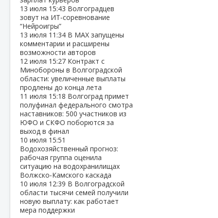
13 июля
15:43
Волгоградцев
зовут на ИТ‑соревнование
“Нейроигры”
13 июля
11:34
В МАХ запущены
комментарии и расширены
возможности авторов
12 июля
15:27
Контракт с
Минобороны в Волгоградской
области: увеличенные выплаты
продлены до конца лета
11 июля
15:18
Волгоград примет
полуфинал федерального смотра
наставников: 500 участников из
ЮФО и СКФО поборются за
выход в финал
10 июля
15:51
Водохозяйственный прогноз:
рабочая группа оценила
ситуацию на водохранилищах
Волжско‑Камского каскада
10 июля
12:39
В Волгоградской
области тысячи семей получили
новую выплату: как работает
мера поддержки