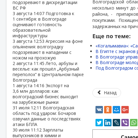
Волгоградской облас
подозревают в дискредитации
ВС РФ
несколько минут до
3 августа
14:07
Подготовка к
района, -
припарко
1 сентября: в Волгограде
покупками. Похище
оценивают готовность
задержанных на прич
образовательной
Еще по теме:
инфраструктуры
3 августа
12:53
Агрессия на фоне
«Когалымавиа»: «Са
опьянения: волгоградку
В Египте с экранов
подозревают в нападении с
В Волгограде упра
ножом на прохожую
В Волгограде моло
2 августа
11:45
Лето, арбузы и
Под Волгоградом со
веселье: как прошёл „Арбузный
переполох“ в Центральном парке
Волгограда
1 августа
14:16
Экспорт на
3,6 млн долларов: как
Назад
волгоградский бизнес выходит
на зарубежные рынки
31 июля
12:11
Волгоградская
область под ударом: Бочаров
озвучил данные о последствиях
атаки БПЛА
30 июля
11:12
Зарплаты
выпускников в химии и
Самое