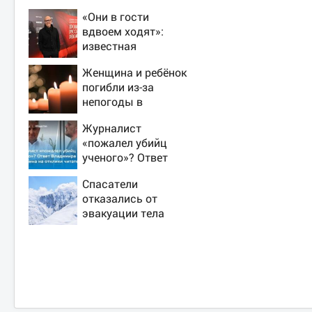
«Они в гости
вдвоем ходят»:
известная
журналистка
Женщина и ребёнок
подтвердила роман
погибли из-за
Бондарчука и
непогоды в
Исаковой
Смоленске
Журналист
«пожалел убийц
ученого»? Ответ
Владимира
Спасатели
Ворсобина на
отказались от
отклики читателей
эвакуации тела
Натальи
Наговицыной с
семитысячника