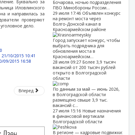
пление. Буквально за
Бочарова, ночью подразделения
льница Иловлинского
ПВО Минобороны России…
29 июля
17:46
Объявлен конкурс
на и направилась за
на ремонт моста через
дователи проверяют
Волго‑Донской канал в
 уголовное дело.
Красноармейском районе
Город запускает конкурс, чтобы
выбрать подрядчика для
50
обновления моста в
-
21/10/2015 10:41
Красноармейском…
0/09/2015 16:58
28 июля
09:27
Более 3,9 тысяч
вакансий от 200 тысяч рублей
открыто в Волгоградской
области
По данным за май — июнь 2026,
Вперед
в Волгоградской области
размещено свыше 3,9 тыс.
вакансий с…
27 июля
15:16
Новые назначения
в финансовой вертикали
Волгоградской области
В регионе — кадровые подвижки: