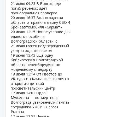
21 июля
09:23
В Волгограде
погиб ребёнок: идёт
процессуальная проверка
20 июля
16:37
Волгоградская
область отправила в зону СВО 4
бронеавтомобиля «Сармат»
20 июля
14:15
Новое условие для
единого пособия в
Волгоградской области: с
21 июля нужен подтверждённый
уход за родственником
19 июля
13:43
Ещё одну
библиотеку в Волгоградской
области переоборудуют по
модельному стандарту
18 июля
13:14
От квестов до
VR‑туров: в Камышине готовят к
открытию детский
просветительский центр
17 июля
14:02
Орден
Мужества — посмертно: в
Волгограде увековечили память
сотрудника УФСИН Сергея
Рыкова
17 июля
13:51
Цены в