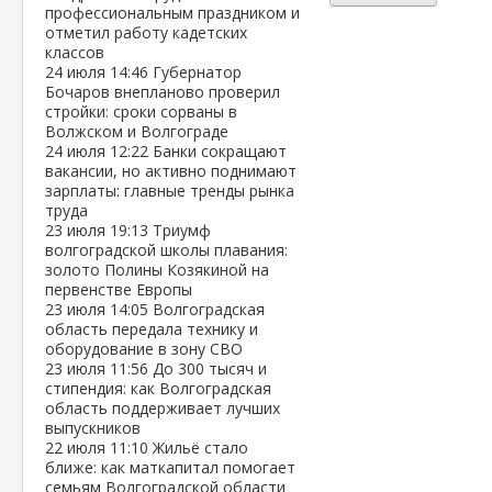
профессиональным праздником и
отметил работу кадетских
классов
24 июля
14:46
Губернатор
Бочаров внепланово проверил
стройки: сроки сорваны в
Волжском и Волгограде
24 июля
12:22
Банки сокращают
вакансии, но активно поднимают
зарплаты: главные тренды рынка
труда
23 июля
19:13
Триумф
волгоградской школы плавания:
золото Полины Козякиной на
первенстве Европы
23 июля
14:05
Волгоградская
область передала технику и
оборудование в зону СВО
23 июля
11:56
До 300 тысяч и
стипендия: как Волгоградская
область поддерживает лучших
выпускников
22 июля
11:10
Жильё стало
ближе: как маткапитал помогает
семьям Волгоградской области