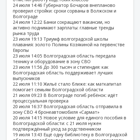
24 июля
14:46
Губернатор Бочаров внепланово
проверил стройки: сроки сорваны в Волжском и
Волгограде
24 июля
12:22
Банки сокращают вакансии, но
активно поднимают зарплаты: главные тренды
рынка труда
23 июля
19:13
Триумф волгоградской школы
плавания: золото Полины Козякиной на первенстве
Европы
23 июля
14:05
Волгоградская область передала
технику и оборудование в зону СВО
23 июля
11:56
До 300 тысяч и стипендия: как
Волгоградская область поддерживает лучших
выпускников
22 июля
11:10
Жильё стало ближе: как маткапитал
помогает семьям Волгоградской области
21 июля
09:23
В Волгограде погиб ребёнок: идёт
процессуальная проверка
20 июля
16:37
Волгоградская область отправила в
зону СВО 4 бронеавтомобиля «Сармат»
20 июля
14:15
Новое условие для единого пособия в
Волгоградской области: с 21 июля нужен
подтверждённый уход за родственником
19 июля
13:43
Ещё одну библиотеку в Волгоградской