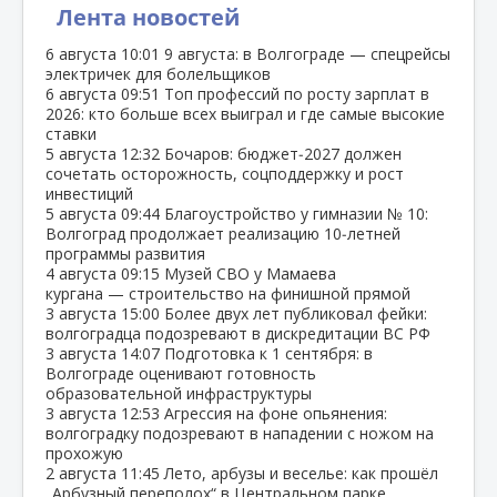
Лента новостей
6 августа
10:01
9 августа: в Волгограде — спецрейсы
электричек для болельщиков
6 августа
09:51
Топ профессий по росту зарплат в
2026: кто больше всех выиграл и где самые высокие
ставки
5 августа
12:32
Бочаров: бюджет‑2027 должен
сочетать осторожность, соцподдержку и рост
инвестиций
5 августа
09:44
Благоустройство у гимназии № 10:
Волгоград продолжает реализацию 10‑летней
программы развития
4 августа
09:15
Музей СВО у Мамаева
кургана — строительство на финишной прямой
3 августа
15:00
Более двух лет публиковал фейки:
волгоградца подозревают в дискредитации ВС РФ
3 августа
14:07
Подготовка к 1 сентября: в
Волгограде оценивают готовность
образовательной инфраструктуры
3 августа
12:53
Агрессия на фоне опьянения:
волгоградку подозревают в нападении с ножом на
прохожую
2 августа
11:45
Лето, арбузы и веселье: как прошёл
„Арбузный переполох“ в Центральном парке