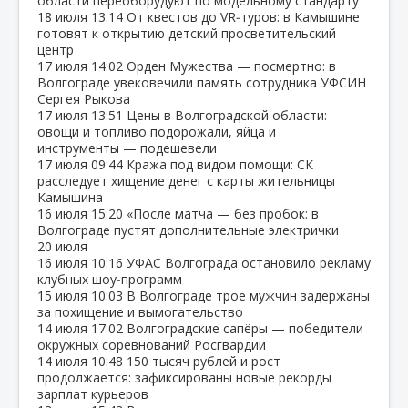
области переоборудуют по модельному стандарту
18 июля
13:14
От квестов до VR‑туров: в Камышине
готовят к открытию детский просветительский
центр
17 июля
14:02
Орден Мужества — посмертно: в
Волгограде увековечили память сотрудника УФСИН
Сергея Рыкова
17 июля
13:51
Цены в Волгоградской области:
овощи и топливо подорожали, яйца и
инструменты — подешевели
17 июля
09:44
Кража под видом помощи: СК
расследует хищение денег с карты жительницы
Камышина
16 июля
15:20
«После матча — без пробок: в
Волгограде пустят дополнительные электрички
20 июля
16 июля
10:16
УФАС Волгограда остановило рекламу
клубных шоу‑программ
15 июля
10:03
В Волгограде трое мужчин задержаны
за похищение и вымогательство
14 июля
17:02
Волгоградские сапёры — победители
окружных соревнований Росгвардии
14 июля
10:48
150 тысяч рублей и рост
продолжается: зафиксированы новые рекорды
зарплат курьеров