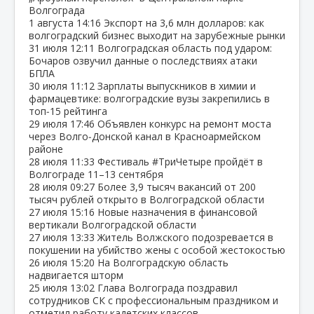
Волгограда
1 августа
14:16
Экспорт на 3,6 млн долларов: как
волгоградский бизнес выходит на зарубежные рынки
31 июля
12:11
Волгоградская область под ударом:
Бочаров озвучил данные о последствиях атаки
БПЛА
30 июля
11:12
Зарплаты выпускников в химии и
фармацевтике: волгоградские вузы закрепились в
топ‑15 рейтинга
29 июля
17:46
Объявлен конкурс на ремонт моста
через Волго‑Донской канал в Красноармейском
районе
28 июля
11:33
Фестиваль #ТриЧетыре пройдёт в
Волгограде 11–13 сентября
28 июля
09:27
Более 3,9 тысяч вакансий от 200
тысяч рублей открыто в Волгоградской области
27 июля
15:16
Новые назначения в финансовой
вертикали Волгоградской области
27 июля
13:33
Житель Волжского подозревается в
покушении на убийство жены с особой жестокостью
26 июля
15:20
На Волгоградскую область
надвигается шторм
25 июля
13:02
Глава Волгограда поздравил
сотрудников СК с профессиональным праздником и
отметил работу кадетских классов