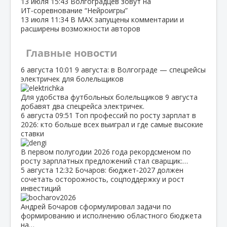
13 июля
15:43
Волгоградцев зовут на
ИТ‑соревнование “Нейроигры”
13 июля
11:34
В МАХ запущены комментарии и
расширены возможности авторов
Главные новости
6 августа
10:01
9 августа: в Волгограде — спецрейсы
электричек для болельщиков
Для удобства футбольных болельщиков 9 августа
добавят два спецрейса электричек.
6 августа
09:51
Топ профессий по росту зарплат в
2026: кто больше всех выиграл и где самые высокие
ставки
В первом полугодии 2026 года рекордсменом по
росту зарплатных предложений стал сварщик:…
5 августа
12:32
Бочаров: бюджет‑2027 должен
сочетать осторожность, соцподдержку и рост
инвестиций
Андрей Бочаров сформулировал задачи по
формированию и исполнению областного бюджета
на…