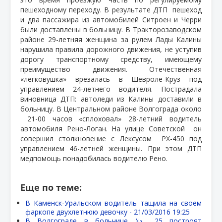
пешеходному переходу. В результате ДТП
пешеход
и два пассажира из автомобилей Ситроен и Черри
были доставлены в больницу. В Тракторозаводском
районе 29-летняя женщина за рулем Лады Калины
нарушила правила дорожного движения, не уступив
дорогу транспортному средству, имеющему
преимущество движения. Отечественная
«легковушка» врезалась в Шевроле-Круз под
управлением 24-летнего водителя. Пострадала
виновница ДТП: автоледи из Калины доставили в
больницу. В Центральном районе Волгограда около
21-00 часов «сплоховал» 28-летний водитель
автомобиля Рено-Логан. На улице Советской
он
совершил столкновение с Лексусом
РХ-450 под
управлением 46-летней женщины. При этом ДТП
медпомощь понадобилась водителю Рено.
Еще по теме:
В Каменск-Уральском водитель тащила на своем
фаркопе двухлетнюю девочку -
21/03/2016 19:25
В Волгограде в больнице № 25 построят