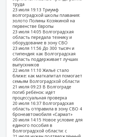
труда
23 июля
19:13
Триумф
волгоградской школы плавания:
золото Полины Козякиной на
первенстве Европы
23 июля
14:05
Волгоградская
область передала технику и
оборудование в зону СВО
23 июля
11:56
До 300 тысяч и
стипендия: как Волгоградская
область поддерживает лучших
выпускников
22 июля
11:10
Жильё стало
ближе: как маткапитал помогает
семьям Волгоградской области
21 июля
09:23
В Волгограде
погиб ребёнок: идёт
процессуальная проверка
20 июля
16:37
Волгоградская
область отправила в зону СВО 4
бронеавтомобиля «Сармат»
20 июля
14:15
Новое условие для
единого пособия в
Волгоградской области: с
21 июля нужен подтверждённый