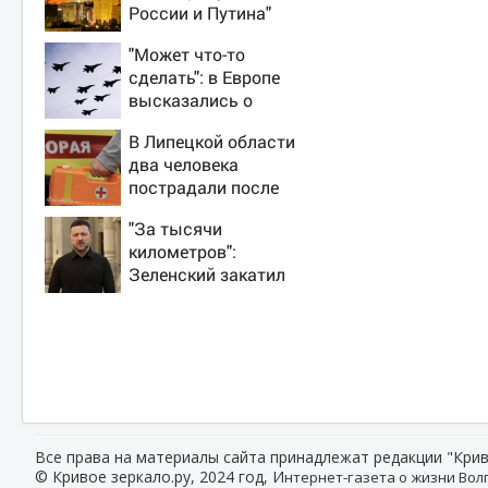
России и Путина"
резко приблизили
"Может что-то
крах режима
сделать": в Европе
Зеленского
высказались о
нападении России
В Липецкой области
два человека
пострадали после
падения БПЛА
"За тысячи
километров":
Зеленский закатил
истерику Западу
после ночного
удара
Все права на материалы сайта принадлежат редакции "Крив
© Кривое зеркало.ру, 2024 год, И
нтернет-газета о жизни Волг