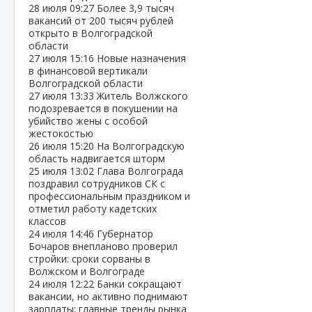
28 июля
09:27
Более 3,9 тысяч
вакансий от 200 тысяч рублей
открыто в Волгоградской
области
27 июля
15:16
Новые назначения
в финансовой вертикали
Волгоградской области
27 июля
13:33
Житель Волжского
подозревается в покушении на
убийство жены с особой
жестокостью
26 июля
15:20
На Волгоградскую
область надвигается шторм
25 июля
13:02
Глава Волгограда
поздравил сотрудников СК с
профессиональным праздником и
отметил работу кадетских
классов
24 июля
14:46
Губернатор
Бочаров внепланово проверил
стройки: сроки сорваны в
Волжском и Волгограде
24 июля
12:22
Банки сокращают
вакансии, но активно поднимают
зарплаты: главные тренды рынка