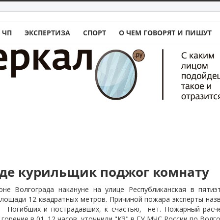
 ЧП
ЭКСПЕРТИЗА
СПОРТ
О ЧЕМ ГОВОРЯТ И ПИШУТ
аде курильщик поджог комнату
оне Волгограда накануне на улице Республиканская в пяти
площади 12 квадратных метров. Причиной пожара эксперты наз
а.
Погибших и пострадавших, к счастью,
нет. Пожарный расч
горение в 01. 12 часов, уточнили "КЗ" в ГУ
МЧС
России по Волго