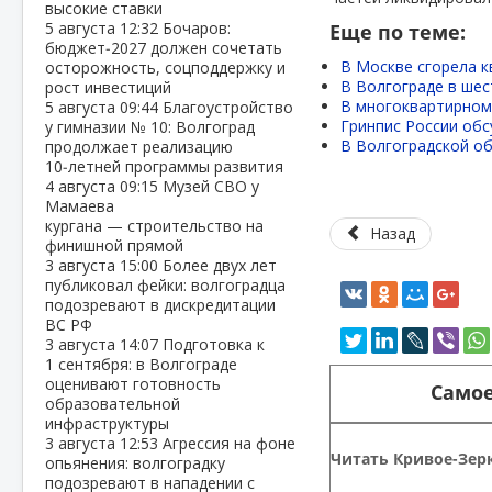
высокие ставки
5 августа
12:32
Бочаров:
Еще по теме:
бюджет‑2027 должен сочетать
В Москве сгорела к
осторожность, соцподдержку и
В Волгограде в ше
рост инвестиций
В многоквартирном 
5 августа
09:44
Благоустройство
Гринпис России обс
у гимназии № 10: Волгоград
В Волгоградской об
продолжает реализацию
10‑летней программы развития
4 августа
09:15
Музей СВО у
Мамаева
кургана — строительство на
Назад
финишной прямой
3 августа
15:00
Более двух лет
публиковал фейки: волгоградца
подозревают в дискредитации
ВС РФ
3 августа
14:07
Подготовка к
1 сентября: в Волгограде
оценивают готовность
Самое
образовательной
инфраструктуры
3 августа
12:53
Агрессия на фоне
Читать Кривое-Зерк
опьянения: волгоградку
подозревают в нападении с