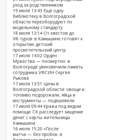
уход за родственником
19 июля
13:43
Ещё одну
библиотеку в Волгоградской
области переоборудуют по
модельному стандарту
18 июля
13:14
От квестов до
VR‑туров: в Камышине готовят к
открытию детский
просветительский центр
17 июля
14:02
Орден
Мужества — посмертно: в
Волгограде увековечили память
сотрудника УФСИН Сергея
Рыкова
17 июля
13:51
Цены в
Волгоградской области: овощи и
топливо подорожали, яйца и
инструменты — подешевели
17 июля
09:44
Кража под видом
помощи: СК расследует хищение
денег с карты жительницы
Камышина
16 июля
15:20
«После
матча — без пробок: в
Волгограде пустят