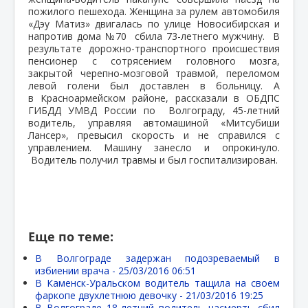
пожилого пешехода. Женщина за рулем автомобиля
«Дэу Матиз» двигалась по улице Новосибирская и
напротив дома №70 сбила 73-летнего мужчину. В
результате дорожно-транспортного происшествия
пенсионер с сотрясением головного мозга,
закрытой черепно-мозговой травмой, переломом
левой голени был доставлен в больницу. А
в Красноармейском районе, рассказали в ОБДПС
ГИБДД УМВД России по Волгограду, 45-летний
водитель, управляя автомашиной «Митсубиши
Лансер», превысил скорость и не справился с
управлением. Машину занесло и опрокинуло.
Водитель получил травмы и был госпитализирован.
Еще по теме:
В Волгограде задержан подозреваемый в
избиении врача -
25/03/2016 06:51
В Каменск-Уральском водитель тащила на своем
фаркопе двухлетнюю девочку -
21/03/2016 19:25
В Волгограде 18-летний водитель насмерть сбил