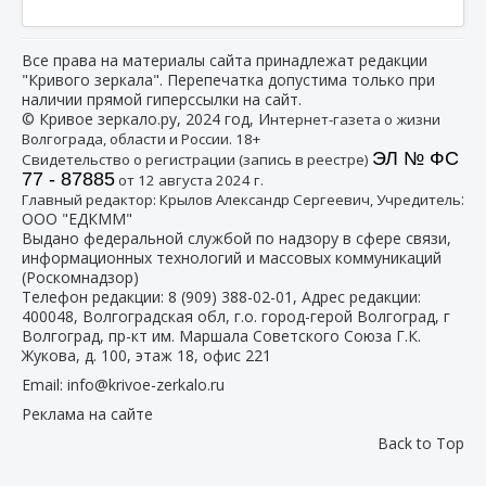
Все права на материалы сайта принадлежат редакции
"Кривого зеркала". Перепечатка допустима только при
наличии прямой гиперссылки на сайт.
© Кривое зеркало.ру, 2024 год, И
нтернет-газета о жизни
Волгограда, области и России. 18+
ЭЛ № ФС
Свидетельство о регистрации (запись в реестре)
77 - 87885
от 12 августа 2024 г.
:
Главный редактор: Крылов Александр Сергеевич, Учредитель
ООО "ЕДКММ"
Выдано федеральной службой по надзору в сфере связи,
информационных технологий и массовых коммуникаций
(Роскомнадзор)
Телефон редакции:
8 (909) 388-02-01
, Адрес редакции:
400048, Волгоградская обл, г.о. город-герой Волгоград, г
Волгоград, пр-кт им. Маршала Советского Союза Г.К.
Жукова, д. 100, этаж 18, офис 221
Email:
info@krivoe-zerkalo.ru
Реклама на сайте
Back to Top