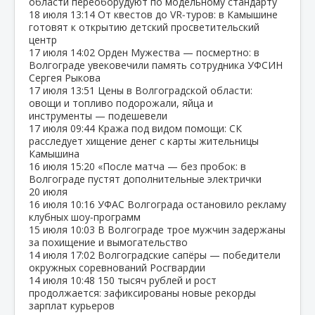
области переоборудуют по модельному стандарту
18 июля
13:14
От квестов до VR‑туров: в Камышине
готовят к открытию детский просветительский
центр
17 июля
14:02
Орден Мужества — посмертно: в
Волгограде увековечили память сотрудника УФСИН
Сергея Рыкова
17 июля
13:51
Цены в Волгоградской области:
овощи и топливо подорожали, яйца и
инструменты — подешевели
17 июля
09:44
Кража под видом помощи: СК
расследует хищение денег с карты жительницы
Камышина
16 июля
15:20
«После матча — без пробок: в
Волгограде пустят дополнительные электрички
20 июля
16 июля
10:16
УФАС Волгограда остановило рекламу
клубных шоу‑программ
15 июля
10:03
В Волгограде трое мужчин задержаны
за похищение и вымогательство
14 июля
17:02
Волгоградские сапёры — победители
окружных соревнований Росгвардии
14 июля
10:48
150 тысяч рублей и рост
продолжается: зафиксированы новые рекорды
зарплат курьеров