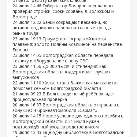
отметил работу кадетских классов
24 июля
14:46
Губернатор Бочаров внепланово
проверил стройки: сроки сорваны в Волжском и
Волгограде
24 июля
12:22
Банки сокращают вакансии, но
активно поднимают зарплаты: главные тренды
рынка труда
23 июля
19:13
Триумф волгоградской школы
плавания: золото Полины Козякиной на первенстве
Европы
23 июля
14:05
Волгоградская область передала
технику и оборудование в зону СВО
23 июля
11:56
До 300 тысяч и стипендия: как
Волгоградская область поддерживает лучших
выпускников
22 июля
11:10
Жильё стало ближе: как маткапитал
помогает семьям Волгоградской области
21 июля
09:23
В Волгограде погиб ребёнок: идёт
процессуальная проверка
20 июля
16:37
Волгоградская область отправила в
зону СВО 4 бронеавтомобиля «Сармат»
20 июля
14:15
Новое условие для единого пособия в
Волгоградской области: с 21 июля нужен
подтверждённый уход за родственником
19 июля
13:43
Ещё одну библиотеку в Волгоградской