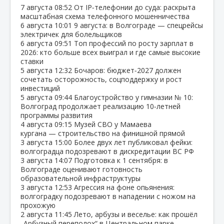
7 августа
08:52
От IP‑телефонии до суда: раскрыта
масштабная схема телефонного мошенничества
6 августа
10:01
9 августа: в Волгограде — спецрейсы
электричек для болельщиков
6 августа
09:51
Топ профессий по росту зарплат в
2026: кто больше всех выиграл и где самые высокие
ставки
5 августа
12:32
Бочаров: бюджет‑2027 должен
сочетать осторожность, соцподдержку и рост
инвестиций
5 августа
09:44
Благоустройство у гимназии № 10:
Волгоград продолжает реализацию 10‑летней
программы развития
4 августа
09:15
Музей СВО у Мамаева
кургана — строительство на финишной прямой
3 августа
15:00
Более двух лет публиковал фейки:
волгоградца подозревают в дискредитации ВС РФ
3 августа
14:07
Подготовка к 1 сентября: в
Волгограде оценивают готовность
образовательной инфраструктуры
3 августа
12:53
Агрессия на фоне опьянения:
волгоградку подозревают в нападении с ножом на
прохожую
2 августа
11:45
Лето, арбузы и веселье: как прошёл
„Арбузный переполох“ в Центральном парке