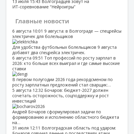
13 июля
15:43
Волгоградцев зовут на
ИТ‑соревнование “Нейроигры”
Главные новости
6 августа
10:01
9 августа: в Волгограде — спецрейсы
электричек для болельщиков
Для удобства футбольных болельщиков 9 августа
добавят два спецрейса электричек.
6 августа
09:51
Топ профессий по росту зарплат в
2026: кто больше всех выиграл и где самые высокие
ставки
В первом полугодии 2026 года рекордсменом по
росту зарплатных предложений стал сварщик:…
5 августа
12:32
Бочаров: бюджет‑2027 должен
сочетать осторожность, соцподдержку и рост
инвестиций
Андрей Бочаров сформулировал задачи по
формированию и исполнению областного бюджета
на…
31 июля
12:11
Волгоградская область под ударом:
Бочаров озвучил данные о последствиях атаки