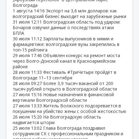
Волгограда
1 августа
14:16
Экспорт на 3,6 млн долларов: как
волгоградский бизнес выходит на зарубежные рынки
31 июля
12:11
Волгоградская область под ударом:
Бочаров озвучил данные о последствиях атаки
БПЛА
30 июля
11:12
Зарплаты выпускников в химии и
фармацевтике: волгоградские вузы закрепились в
топ‑15 рейтинга
29 июля
17:46
Объявлен конкурс на ремонт моста
через Волго‑Донской канал в Красноармейском
районе
28 июля
11:33
Фестиваль #ТриЧетыре пройдёт в
Волгограде 11–13 сентября
28 июля
09:27
Более 3,9 тысяч вакансий от 200
тысяч рублей открыто в Волгоградской области
27 июля
15:16
Новые назначения в финансовой
вертикали Волгоградской области
27 июля
13:33
Житель Волжского подозревается в
покушении на убийство жены с особой жестокостью
26 июля
15:20
На Волгоградскую область
надвигается шторм
25 июля
13:02
Глава Волгограда поздравил
сотрудников СК с профессиональным праздником и