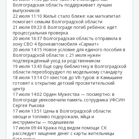
Волгоградская область поддерживает лучших
выпускников
22 июля
11:10
Жильё стало ближе: как маткапитал
помогает семьям Волгоградской области
21 июля
09:23
В Волгограде погиб ребёнок: идёт
процессуальная проверка
20 июля
16:37
Волгоградская область отправила в
зону СВО 4 бронеавтомобиля «Сармат»
20 июля
14:15
Новое условие для единого пособия в
Волгоградской области: с 21 июля нужен
подтверждённый уход за родственником
19 июля
13:43
Ещё одну библиотеку в Волгоградской
области переоборудуют по модельному стандарту
18 июля
13:14
От квестов до VR‑туров: в Камышине
готовят к открытию детский просветительский
центр
17 июля
14:02
Орден Мужества — посмертно: в
Волгограде увековечили память сотрудника УФСИН
Сергея Рыкова
17 июля
13:51
Цены в Волгоградской области:
овощи и топливо подорожали, яйца и
инструменты — подешевели
17 июля
09:44
Кража под видом помощи: СК
расследует хищение денег с карты жительницы
Камышина