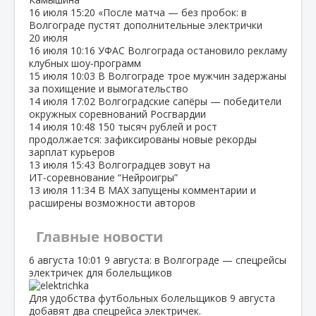
16 июля
15:20
«После матча — без пробок: в
Волгограде пустят дополнительные электрички
20 июля
16 июля
10:16
УФАС Волгограда остановило рекламу
клубных шоу‑программ
15 июля
10:03
В Волгограде трое мужчин задержаны
за похищение и вымогательство
14 июля
17:02
Волгоградские сапёры — победители
окружных соревнований Росгвардии
14 июля
10:48
150 тысяч рублей и рост
продолжается: зафиксированы новые рекорды
зарплат курьеров
13 июля
15:43
Волгоградцев зовут на
ИТ‑соревнование “Нейроигры”
13 июля
11:34
В МАХ запущены комментарии и
расширены возможности авторов
Главные новости
6 августа
10:01
9 августа: в Волгограде — спецрейсы
электричек для болельщиков
Для удобства футбольных болельщиков 9 августа
добавят два спецрейса электричек.