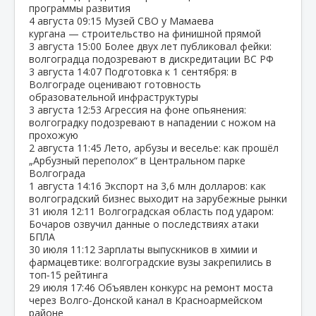
программы развития
4 августа
09:15
Музей СВО у Мамаева
кургана — строительство на финишной прямой
3 августа
15:00
Более двух лет публиковал фейки:
волгоградца подозревают в дискредитации ВС РФ
3 августа
14:07
Подготовка к 1 сентября: в
Волгограде оценивают готовность
образовательной инфраструктуры
3 августа
12:53
Агрессия на фоне опьянения:
волгоградку подозревают в нападении с ножом на
прохожую
2 августа
11:45
Лето, арбузы и веселье: как прошёл
„Арбузный переполох“ в Центральном парке
Волгограда
1 августа
14:16
Экспорт на 3,6 млн долларов: как
волгоградский бизнес выходит на зарубежные рынки
31 июля
12:11
Волгоградская область под ударом:
Бочаров озвучил данные о последствиях атаки
БПЛА
30 июля
11:12
Зарплаты выпускников в химии и
фармацевтике: волгоградские вузы закрепились в
топ‑15 рейтинга
29 июля
17:46
Объявлен конкурс на ремонт моста
через Волго‑Донской канал в Красноармейском
районе