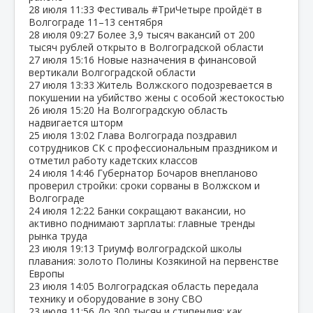
28 июля
11:33
Фестиваль #ТриЧетыре пройдёт в
Волгограде 11–13 сентября
28 июля
09:27
Более 3,9 тысяч вакансий от 200
тысяч рублей открыто в Волгоградской области
27 июля
15:16
Новые назначения в финансовой
вертикали Волгоградской области
27 июля
13:33
Житель Волжского подозревается в
покушении на убийство жены с особой жестокостью
26 июля
15:20
На Волгоградскую область
надвигается шторм
25 июля
13:02
Глава Волгограда поздравил
сотрудников СК с профессиональным праздником и
отметил работу кадетских классов
24 июля
14:46
Губернатор Бочаров внепланово
проверил стройки: сроки сорваны в Волжском и
Волгограде
24 июля
12:22
Банки сокращают вакансии, но
активно поднимают зарплаты: главные тренды
рынка труда
23 июля
19:13
Триумф волгоградской школы
плавания: золото Полины Козякиной на первенстве
Европы
23 июля
14:05
Волгоградская область передала
технику и оборудование в зону СВО
23 июля
11:56
До 300 тысяч и стипендия: как