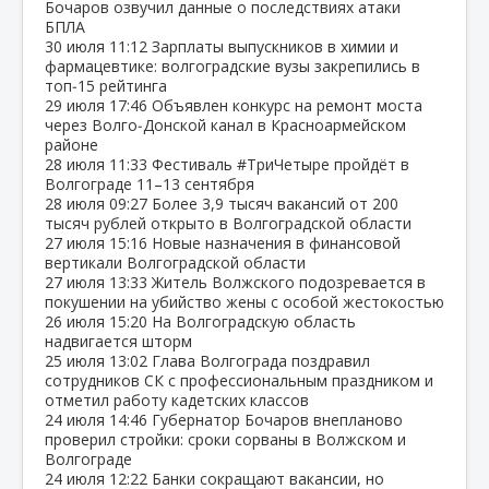
Бочаров озвучил данные о последствиях атаки
БПЛА
30 июля
11:12
Зарплаты выпускников в химии и
фармацевтике: волгоградские вузы закрепились в
топ‑15 рейтинга
29 июля
17:46
Объявлен конкурс на ремонт моста
через Волго‑Донской канал в Красноармейском
районе
28 июля
11:33
Фестиваль #ТриЧетыре пройдёт в
Волгограде 11–13 сентября
28 июля
09:27
Более 3,9 тысяч вакансий от 200
тысяч рублей открыто в Волгоградской области
27 июля
15:16
Новые назначения в финансовой
вертикали Волгоградской области
27 июля
13:33
Житель Волжского подозревается в
покушении на убийство жены с особой жестокостью
26 июля
15:20
На Волгоградскую область
надвигается шторм
25 июля
13:02
Глава Волгограда поздравил
сотрудников СК с профессиональным праздником и
отметил работу кадетских классов
24 июля
14:46
Губернатор Бочаров внепланово
проверил стройки: сроки сорваны в Волжском и
Волгограде
24 июля
12:22
Банки сокращают вакансии, но