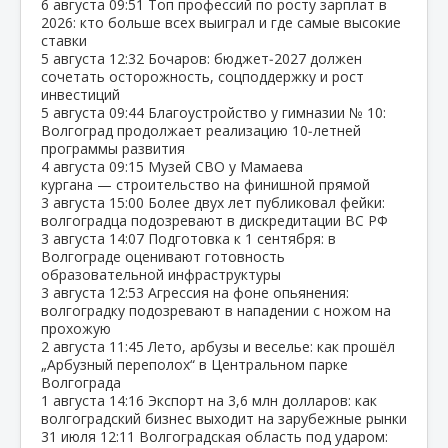
6 августа
09:51
Топ профессий по росту зарплат в
2026: кто больше всех выиграл и где самые высокие
ставки
5 августа
12:32
Бочаров: бюджет‑2027 должен
сочетать осторожность, соцподдержку и рост
инвестиций
5 августа
09:44
Благоустройство у гимназии № 10:
Волгоград продолжает реализацию 10‑летней
программы развития
4 августа
09:15
Музей СВО у Мамаева
кургана — строительство на финишной прямой
3 августа
15:00
Более двух лет публиковал фейки:
волгоградца подозревают в дискредитации ВС РФ
3 августа
14:07
Подготовка к 1 сентября: в
Волгограде оценивают готовность
образовательной инфраструктуры
3 августа
12:53
Агрессия на фоне опьянения:
волгоградку подозревают в нападении с ножом на
прохожую
2 августа
11:45
Лето, арбузы и веселье: как прошёл
„Арбузный переполох“ в Центральном парке
Волгограда
1 августа
14:16
Экспорт на 3,6 млн долларов: как
волгоградский бизнес выходит на зарубежные рынки
31 июля
12:11
Волгоградская область под ударом: