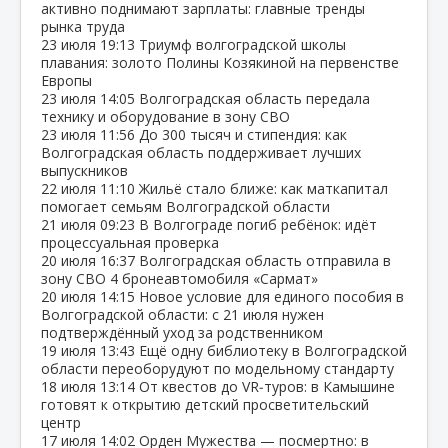
активно поднимают зарплаты: главные тренды
рынка труда
23 июля
19:13
Триумф волгоградской школы
плавания: золото Полины Козякиной на первенстве
Европы
23 июля
14:05
Волгоградская область передала
технику и оборудование в зону СВО
23 июля
11:56
До 300 тысяч и стипендия: как
Волгоградская область поддерживает лучших
выпускников
22 июля
11:10
Жильё стало ближе: как маткапитал
помогает семьям Волгоградской области
21 июля
09:23
В Волгограде погиб ребёнок: идёт
процессуальная проверка
20 июля
16:37
Волгоградская область отправила в
зону СВО 4 бронеавтомобиля «Сармат»
20 июля
14:15
Новое условие для единого пособия в
Волгоградской области: с 21 июля нужен
подтверждённый уход за родственником
19 июля
13:43
Ещё одну библиотеку в Волгоградской
области переоборудуют по модельному стандарту
18 июля
13:14
От квестов до VR‑туров: в Камышине
готовят к открытию детский просветительский
центр
17 июля
14:02
Орден Мужества — посмертно: в