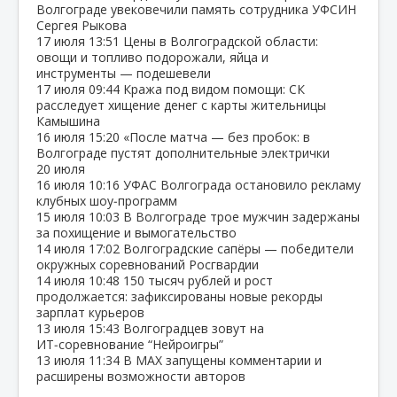
Волгограде увековечили память сотрудника УФСИН
Сергея Рыкова
17 июля
13:51
Цены в Волгоградской области:
овощи и топливо подорожали, яйца и
инструменты — подешевели
17 июля
09:44
Кража под видом помощи: СК
расследует хищение денег с карты жительницы
Камышина
16 июля
15:20
«После матча — без пробок: в
Волгограде пустят дополнительные электрички
20 июля
16 июля
10:16
УФАС Волгограда остановило рекламу
клубных шоу‑программ
15 июля
10:03
В Волгограде трое мужчин задержаны
за похищение и вымогательство
14 июля
17:02
Волгоградские сапёры — победители
окружных соревнований Росгвардии
14 июля
10:48
150 тысяч рублей и рост
продолжается: зафиксированы новые рекорды
зарплат курьеров
13 июля
15:43
Волгоградцев зовут на
ИТ‑соревнование “Нейроигры”
13 июля
11:34
В МАХ запущены комментарии и
расширены возможности авторов