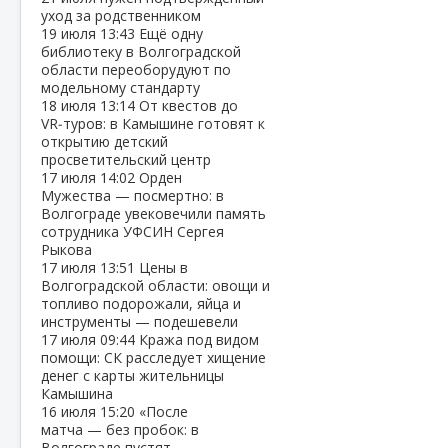
уход за родственником
19 июля
13:43
Ещё одну
библиотеку в Волгоградской
области переоборудуют по
модельному стандарту
18 июля
13:14
От квестов до
VR‑туров: в Камышине готовят к
открытию детский
просветительский центр
17 июля
14:02
Орден
Мужества — посмертно: в
Волгограде увековечили память
сотрудника УФСИН Сергея
Рыкова
17 июля
13:51
Цены в
Волгоградской области: овощи и
топливо подорожали, яйца и
инструменты — подешевели
17 июля
09:44
Кража под видом
помощи: СК расследует хищение
денег с карты жительницы
Камышина
16 июля
15:20
«После
матча — без пробок: в
Волгограде пустят