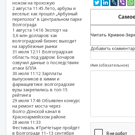
ножом на прохожую
2 августа
11:45
Лето, арбузы и
веселье: как прошёл „Арбузный
Самое
переполох“ в Центральном парке
Волгограда
1 августа
14:16
Экспорт на
Читать Кривое-Зерк
3,6 млн долларов: как
волгоградский бизнес выходит
на зарубежные рынки
Добавить комментар
31 июля
12:11
Волгоградская
область под ударом: Бочаров
озвучил данные о последствиях
Имя (обязательное)
атаки БПЛА
30 июля
11:12
Зарплаты
выпускников в химии и
фармацевтике: волгоградские
вузы закрепились в топ‑15
рейтинга
29 июля
17:46
Объявлен конкурс
на ремонт моста через
Волго‑Донской канал в
Красноармейском районе
28 июля
11:33
Фестиваль #ТриЧетыре пройдёт
в Волгограде 11–13 сентября