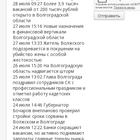
28 июля
09:27
Более 3,9 тысяч
вакансий от 200 тысяч рублей
открыто в Волгоградской
Отправить
области
27 июля
15:16
Новые назначения
в финансовой вертикали
Волгоградской области
27 июля
13:33
Житель Волжского
подозревается в покушении на
убийство жены с особой
жестокостью
26 июля
15:20
На Волгоградскую
область надвигается шторм
25 июля
13:02
Глава Волгограда
поздравил сотрудников СК с
профессиональным праздником и
отметил работу кадетских
классов
24 июля
14:46
Губернатор
Бочаров внепланово проверил
стройки: сроки сорваны в
Волжском и Волгограде
24 июля
12:22
Банки сокращают
вакансии, но активно поднимают
зарплаты: главные тренды рынка