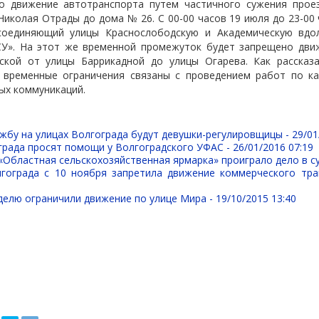
о движение автотранспорта путем частичного сужения прое
Николая Отрады до дома № 26. С 00-00 часов 19 июля до 23-00
соединяющий улицы Краснослободскую и Академическую вдо
». На этот же временной промежуток будет запрещено дви
ской от улицы Баррикадной до улицы Огарева. Как рассказ
и временные ограничения связаны с проведением работ по к
ых коммуникаций.
ужбу на улицах Волгограда будут девушки-регулировщицы -
29/01
града просят помощи у Волгоградского УФАС -
26/01/2016 07:19
Областная сельскохозяйственная ярмарка» проиграло дело в с
гограда с 10 ноября запретила движение коммерческого тр
делю ограничили движение по улице Мира -
19/10/2015 13:40