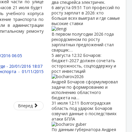
зжей части по улице
два спецрейса электричек.
 часов 21 июля будет
6 августа
09:51
Топ профессий по
росту зарплат в 2026: кто
ль учебного корпуса
больше всех выиграл и где самые
жение транспорта по
высокие ставки
али в администрации
апитальному ремонту
В первом полугодии 2026 года
рекордсменом по росту
зарплатных предложений стал
сварщик:…
5 августа
12:32
Бочаров:
/2016 06:05
бюджет‑2027 должен сочетать
осторожность, соцподдержку и
уде -
20/01/2016 18:07
рост инвестиций
анспорта -
01/11/2015
Андрей Бочаров сформулировал
задачи по формированию и
исполнению областного
бюджета на…
31 июля
12:11
Волгоградская
Вперед
область под ударом: Бочаров
озвучил данные о последствиях
атаки БПЛА
По данным губернатора Андрея