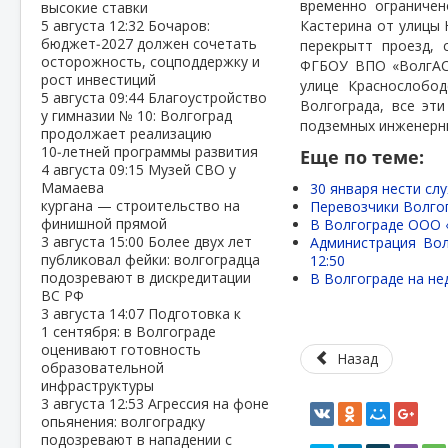
временно ограничен
высокие ставки
5 августа
12:32
Бочаров:
Кастерина от улицы 
бюджет‑2027 должен сочетать
перекрытт проезд, 
осторожность, соцподдержку и
ФГБОУ ВПО «ВолгАСУ
рост инвестиций
улице Краснослобод
5 августа
09:44
Благоустройство
Волгограда, все эт
у гимназии № 10: Волгоград
подземных инженерн
продолжает реализацию
10‑летней программы развития
Еще по теме:
4 августа
09:15
Музей СВО у
Мамаева
30 января нести сл
кургана — строительство на
Перевозчики Волго
финишной прямой
В Волгограде ООО «
3 августа
15:00
Более двух лет
Администрация Вол
публиковал фейки: волгоградца
12:50
подозревают в дискредитации
В Волгограде на не
ВС РФ
3 августа
14:07
Подготовка к
1 сентября: в Волгограде
оценивают готовность
Назад
образовательной
инфраструктуры
3 августа
12:53
Агрессия на фоне
опьянения: волгоградку
подозревают в нападении с