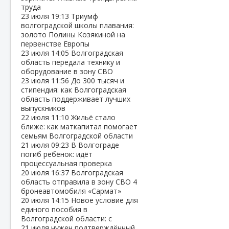
труда
23 июля
19:13
Триумф
волгоградской школы плавания:
золото Полины Козякиной на
первенстве Европы
23 июля
14:05
Волгоградская
область передала технику и
оборудование в зону СВО
23 июля
11:56
До 300 тысяч и
стипендия: как Волгоградская
область поддерживает лучших
выпускников
22 июля
11:10
Жильё стало
ближе: как маткапитал помогает
семьям Волгоградской области
21 июля
09:23
В Волгограде
погиб ребёнок: идёт
процессуальная проверка
20 июля
16:37
Волгоградская
область отправила в зону СВО 4
бронеавтомобиля «Сармат»
20 июля
14:15
Новое условие для
единого пособия в
Волгоградской области: с
21 июля нужен подтверждённый