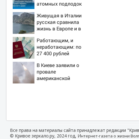
атомных подлодок
«окружает» Россию
Живущая в Италии
и Китай: это
русская сравнила
инструмент первого
жизнь в Европе и в
массированного
Крыму
удара
Работающим, и
неработающим: по
27 400 рублей
вручат пенсионерам
В Киеве заявили о
в сентябре -
провале
PrimaMedia.ru
американской
операции «Убей
лучника» против
России
Все права на материалы сайта принадлежат редакции "Крив
© Кривое зеркало.ру, 2024 год, И
нтернет-газета о жизни Волг