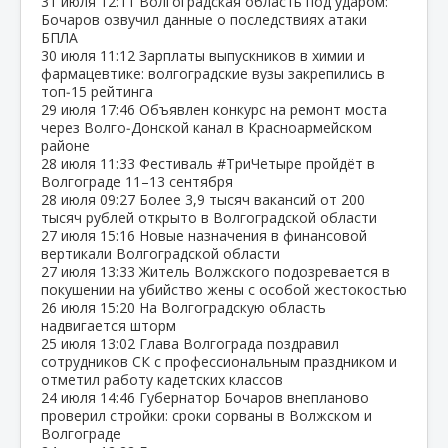
31 июля
12:11
Волгоградская область под ударом:
Бочаров озвучил данные о последствиях атаки
БПЛА
30 июля
11:12
Зарплаты выпускников в химии и
фармацевтике: волгоградские вузы закрепились в
топ‑15 рейтинга
29 июля
17:46
Объявлен конкурс на ремонт моста
через Волго‑Донской канал в Красноармейском
районе
28 июля
11:33
Фестиваль #ТриЧетыре пройдёт в
Волгограде 11–13 сентября
28 июля
09:27
Более 3,9 тысяч вакансий от 200
тысяч рублей открыто в Волгоградской области
27 июля
15:16
Новые назначения в финансовой
вертикали Волгоградской области
27 июля
13:33
Житель Волжского подозревается в
покушении на убийство жены с особой жестокостью
26 июля
15:20
На Волгоградскую область
надвигается шторм
25 июля
13:02
Глава Волгограда поздравил
сотрудников СК с профессиональным праздником и
отметил работу кадетских классов
24 июля
14:46
Губернатор Бочаров внепланово
проверил стройки: сроки сорваны в Волжском и
Волгограде