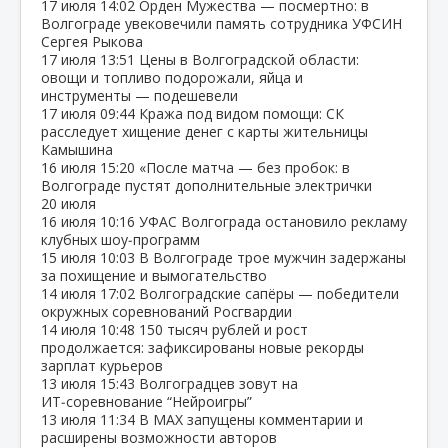
17 июля
14:02
Орден Мужества — посмертно: в
Волгограде увековечили память сотрудника УФСИН
Сергея Рыкова
17 июля
13:51
Цены в Волгоградской области:
овощи и топливо подорожали, яйца и
инструменты — подешевели
17 июля
09:44
Кража под видом помощи: СК
расследует хищение денег с карты жительницы
Камышина
16 июля
15:20
«После матча — без пробок: в
Волгограде пустят дополнительные электрички
20 июля
16 июля
10:16
УФАС Волгограда остановило рекламу
клубных шоу‑программ
15 июля
10:03
В Волгограде трое мужчин задержаны
за похищение и вымогательство
14 июля
17:02
Волгоградские сапёры — победители
окружных соревнований Росгвардии
14 июля
10:48
150 тысяч рублей и рост
продолжается: зафиксированы новые рекорды
зарплат курьеров
13 июля
15:43
Волгоградцев зовут на
ИТ‑соревнование “Нейроигры”
13 июля
11:34
В МАХ запущены комментарии и
расширены возможности авторов