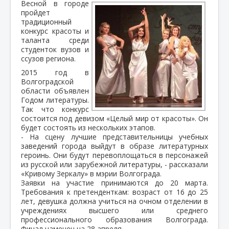
Весной в городе
пройдет
традиционный
конкурс красоты и
таланта среди
студенток вузов и
ссузов региона.
2015 год в
Волгоградской
области объявлен
Годом литературы.
Так что конкурс
состоится под девизом «Целый мир от красоты». Он
будет состоять из нескольких этапов.
- На сцену лучшие представительницы учебных
заведений города выйдут в образе литературных
героинь. Они будут перевоплощаться в персонажей
из русской или зарубежной литературы, - рассказали
«Кривому Зеркалу» в мэрии Волгограда.
Заявки на участие принимаются до 20 марта.
Требования к претенденткам: возраст от 16 до 25
лет, девушка должна учиться на очном отделении в
учреждениях высшего или среднего
профессионального образования Волгограда.
Финал намечен на 28 апреля.