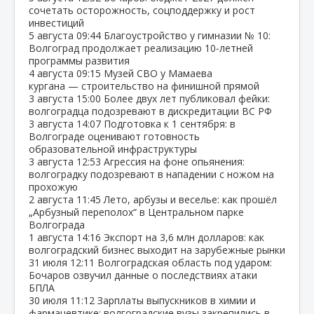
сочетать осторожность, соцподдержку и рост
инвестиций
5 августа
09:44
Благоустройство у гимназии № 10:
Волгоград продолжает реализацию 10‑летней
программы развития
4 августа
09:15
Музей СВО у Мамаева
кургана — строительство на финишной прямой
3 августа
15:00
Более двух лет публиковал фейки:
волгоградца подозревают в дискредитации ВС РФ
3 августа
14:07
Подготовка к 1 сентября: в
Волгограде оценивают готовность
образовательной инфраструктуры
3 августа
12:53
Агрессия на фоне опьянения:
волгоградку подозревают в нападении с ножом на
прохожую
2 августа
11:45
Лето, арбузы и веселье: как прошёл
„Арбузный переполох“ в Центральном парке
Волгограда
1 августа
14:16
Экспорт на 3,6 млн долларов: как
волгоградский бизнес выходит на зарубежные рынки
31 июля
12:11
Волгоградская область под ударом:
Бочаров озвучил данные о последствиях атаки
БПЛА
30 июля
11:12
Зарплаты выпускников в химии и
фармацевтике: волгоградские вузы закрепились в