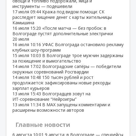
овощи и топливо подорожали, яйца и
инструменты — подешевели
17 июля
09:44
Кража под видом помощи: СК
расследует хищение денег с карты жительницы
Камышина
16 июля
15:20
«После матча — без пробок: в
Волгограде пустят дополнительные электрички
20 июля
16 июля
10:16
УФАС Волгограда остановило рекламу
клубных шоу‑программ
15 июля
10:03
В Волгограде трое мужчин задержаны
за похищение и вымогательство
14 июля
17:02
Волгоградские сапёры — победители
окружных соревнований Росгвардии
14 июля
10:48
150 тысяч рублей и рост
продолжается: зафиксированы новые рекорды
зарплат курьеров
13 июля
15:43
Волгоградцев зовут на
ИТ‑соревнование “Нейроигры”
13 июля
11:34
В МАХ запущены комментарии и
расширены возможности авторов
Главные новости
6 августа
10:01
9 августа: в Волгограде — спецрейсы