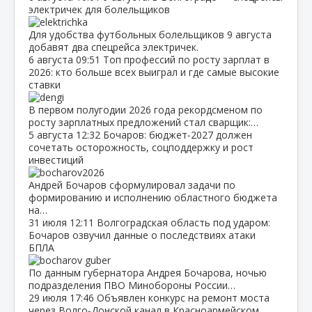
электричек для болельщиков
Для удобства футбольных болельщиков 9 августа
добавят два спецрейса электричек.
6 августа
09:51
Топ профессий по росту зарплат в
2026: кто больше всех выиграл и где самые высокие
ставки
В первом полугодии 2026 года рекордсменом по
росту зарплатных предложений стал сварщик:…
5 августа
12:32
Бочаров: бюджет‑2027 должен
сочетать осторожность, соцподдержку и рост
инвестиций
Андрей Бочаров сформулировал задачи по
формированию и исполнению областного бюджета
на…
31 июля
12:11
Волгоградская область под ударом:
Бочаров озвучил данные о последствиях атаки
БПЛА
По данным губернатора Андрея Бочарова, ночью
подразделения ПВО Минобороны России…
29 июля
17:46
Объявлен конкурс на ремонт моста
через Волго‑Донской канал в Красноармейском