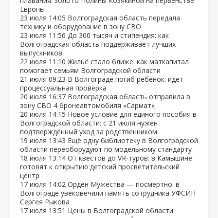
плавания: золото Полины Козякиной на первенстве
Европы
23 июля
14:05
Волгоградская область передала
технику и оборудование в зону СВО
23 июля
11:56
До 300 тысяч и стипендия: как
Волгоградская область поддерживает лучших
выпускников
22 июля
11:10
Жильё стало ближе: как маткапитал
помогает семьям Волгоградской области
21 июля
09:23
В Волгограде погиб ребёнок: идёт
процессуальная проверка
20 июля
16:37
Волгоградская область отправила в
зону СВО 4 бронеавтомобиля «Сармат»
20 июля
14:15
Новое условие для единого пособия в
Волгоградской области: с 21 июля нужен
подтверждённый уход за родственником
19 июля
13:43
Ещё одну библиотеку в Волгоградской
области переоборудуют по модельному стандарту
18 июля
13:14
От квестов до VR‑туров: в Камышине
готовят к открытию детский просветительский
центр
17 июля
14:02
Орден Мужества — посмертно: в
Волгограде увековечили память сотрудника УФСИН
Сергея Рыкова
17 июля
13:51
Цены в Волгоградской области: