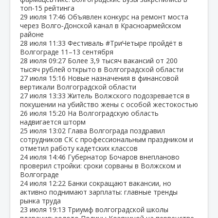
топ‑15 рейтинга
29 июля
17:46
Объявлен конкурс на ремонт моста
через Волго‑Донской канал в Красноармейском
районе
28 июля
11:33
Фестиваль #ТриЧетыре пройдёт в
Волгограде 11–13 сентября
28 июля
09:27
Более 3,9 тысяч вакансий от 200
тысяч рублей открыто в Волгоградской области
27 июля
15:16
Новые назначения в финансовой
вертикали Волгоградской области
27 июля
13:33
Житель Волжского подозревается в
покушении на убийство жены с особой жестокостью
26 июля
15:20
На Волгоградскую область
надвигается шторм
25 июля
13:02
Глава Волгограда поздравил
сотрудников СК с профессиональным праздником и
отметил работу кадетских классов
24 июля
14:46
Губернатор Бочаров внепланово
проверил стройки: сроки сорваны в Волжском и
Волгограде
24 июля
12:22
Банки сокращают вакансии, но
активно поднимают зарплаты: главные тренды
рынка труда
23 июля
19:13
Триумф волгоградской школы