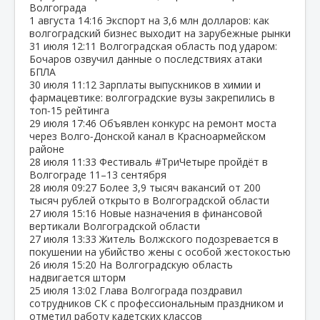
Волгограда
1 августа
14:16
Экспорт на 3,6 млн долларов: как
волгоградский бизнес выходит на зарубежные рынки
31 июля
12:11
Волгоградская область под ударом:
Бочаров озвучил данные о последствиях атаки
БПЛА
30 июля
11:12
Зарплаты выпускников в химии и
фармацевтике: волгоградские вузы закрепились в
топ‑15 рейтинга
29 июля
17:46
Объявлен конкурс на ремонт моста
через Волго‑Донской канал в Красноармейском
районе
28 июля
11:33
Фестиваль #ТриЧетыре пройдёт в
Волгограде 11–13 сентября
28 июля
09:27
Более 3,9 тысяч вакансий от 200
тысяч рублей открыто в Волгоградской области
27 июля
15:16
Новые назначения в финансовой
вертикали Волгоградской области
27 июля
13:33
Житель Волжского подозревается в
покушении на убийство жены с особой жестокостью
26 июля
15:20
На Волгоградскую область
надвигается шторм
25 июля
13:02
Глава Волгограда поздравил
сотрудников СК с профессиональным праздником и
отметил работу кадетских классов