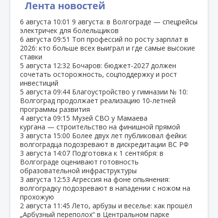
Лента новостей
6 августа
10:01
9 августа: в Волгограде — спецрейсы
электричек для болельщиков
6 августа
09:51
Топ профессий по росту зарплат в
2026: кто больше всех выиграл и где самые высокие
ставки
5 августа
12:32
Бочаров: бюджет‑2027 должен
сочетать осторожность, соцподдержку и рост
инвестиций
5 августа
09:44
Благоустройство у гимназии № 10:
Волгоград продолжает реализацию 10‑летней
программы развития
4 августа
09:15
Музей СВО у Мамаева
кургана — строительство на финишной прямой
3 августа
15:00
Более двух лет публиковал фейки:
волгоградца подозревают в дискредитации ВС РФ
3 августа
14:07
Подготовка к 1 сентября: в
Волгограде оценивают готовность
образовательной инфраструктуры
3 августа
12:53
Агрессия на фоне опьянения:
волгоградку подозревают в нападении с ножом на
прохожую
2 августа
11:45
Лето, арбузы и веселье: как прошёл
„Арбузный переполох“ в Центральном парке