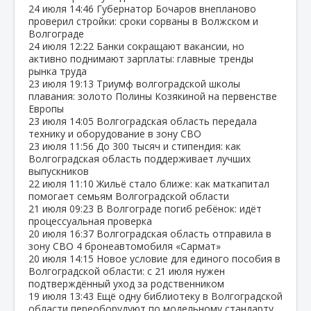
24 июля
14:46
Губернатор Бочаров внепланово
проверил стройки: сроки сорваны в Волжском и
Волгограде
24 июля
12:22
Банки сокращают вакансии, но
активно поднимают зарплаты: главные тренды
рынка труда
23 июля
19:13
Триумф волгоградской школы
плавания: золото Полины Козякиной на первенстве
Европы
23 июля
14:05
Волгоградская область передала
технику и оборудование в зону СВО
23 июля
11:56
До 300 тысяч и стипендия: как
Волгоградская область поддерживает лучших
выпускников
22 июля
11:10
Жильё стало ближе: как маткапитал
помогает семьям Волгоградской области
21 июля
09:23
В Волгограде погиб ребёнок: идёт
процессуальная проверка
20 июля
16:37
Волгоградская область отправила в
зону СВО 4 бронеавтомобиля «Сармат»
20 июля
14:15
Новое условие для единого пособия в
Волгоградской области: с 21 июля нужен
подтверждённый уход за родственником
19 июля
13:43
Ещё одну библиотеку в Волгоградской
области переоборудуют по модельному стандарту