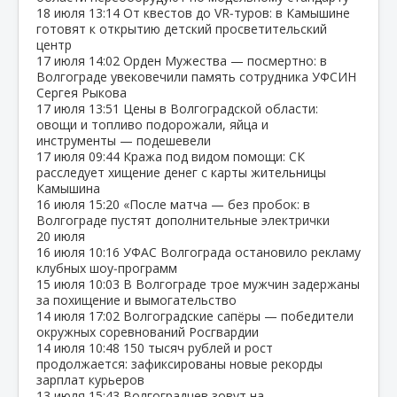
18 июля
13:14
От квестов до VR‑туров: в Камышине
готовят к открытию детский просветительский
центр
17 июля
14:02
Орден Мужества — посмертно: в
Волгограде увековечили память сотрудника УФСИН
Сергея Рыкова
17 июля
13:51
Цены в Волгоградской области:
овощи и топливо подорожали, яйца и
инструменты — подешевели
17 июля
09:44
Кража под видом помощи: СК
расследует хищение денег с карты жительницы
Камышина
16 июля
15:20
«После матча — без пробок: в
Волгограде пустят дополнительные электрички
20 июля
16 июля
10:16
УФАС Волгограда остановило рекламу
клубных шоу‑программ
15 июля
10:03
В Волгограде трое мужчин задержаны
за похищение и вымогательство
14 июля
17:02
Волгоградские сапёры — победители
окружных соревнований Росгвардии
14 июля
10:48
150 тысяч рублей и рост
продолжается: зафиксированы новые рекорды
зарплат курьеров
13 июля
15:43
Волгоградцев зовут на