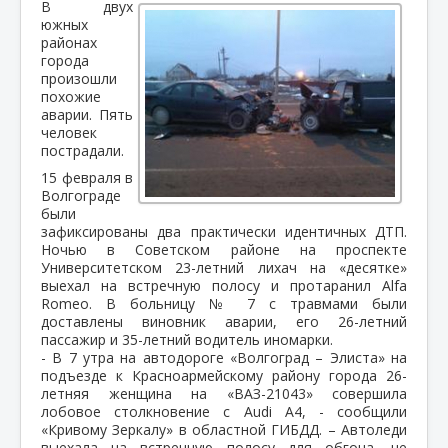
В двух
южных
районах
города
произошли
похожие
аварии. Пять
человек
пострадали.
15 февраля в
Волгограде
были
зафиксированы два практически идентичных ДТП.
Ночью в Советском районе на проспекте
Университетском 23-летний лихач на «десятке»
выехал на встречную полосу и протаранил Alfa
Romeo. В больницу № 7 с травмами были
доставлены виновник аварии, его 26-летний
пассажир и 35-летний водитель иномарки.
- В 7 утра на автодороге «Волгоград – Элиста» на
подъезде к Красноармейскому району города 26-
летняя женщина на «ВАЗ-21043» совершила
лобовое столкновение с Audi A4, - сообщили
«Кривому Зеркалу» в областной ГИБДД. – Автоледи
выехала на встречную полосу для обгона, не