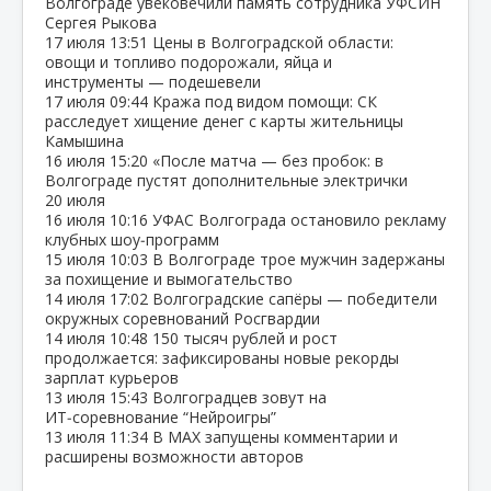
Волгограде увековечили память сотрудника УФСИН
Сергея Рыкова
17 июля
13:51
Цены в Волгоградской области:
овощи и топливо подорожали, яйца и
инструменты — подешевели
17 июля
09:44
Кража под видом помощи: СК
расследует хищение денег с карты жительницы
Камышина
16 июля
15:20
«После матча — без пробок: в
Волгограде пустят дополнительные электрички
20 июля
16 июля
10:16
УФАС Волгограда остановило рекламу
клубных шоу‑программ
15 июля
10:03
В Волгограде трое мужчин задержаны
за похищение и вымогательство
14 июля
17:02
Волгоградские сапёры — победители
окружных соревнований Росгвардии
14 июля
10:48
150 тысяч рублей и рост
продолжается: зафиксированы новые рекорды
зарплат курьеров
13 июля
15:43
Волгоградцев зовут на
ИТ‑соревнование “Нейроигры”
13 июля
11:34
В МАХ запущены комментарии и
расширены возможности авторов