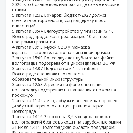
2026: кто больше всех выиграл и где самые высокие
ставки
5 августа
12:32
Бочаров: бюджет‑2027 должен
сочетать осторожность, соцподдержку и рост
инвестиций
5 августа
09:44
Благоустройство у гимназии № 10:
Волгоград продолжает реализацию 10‑летней
программы развития
4 августа
09:15
Музей СВО у Мамаева
кургана — строительство на финишной прямой
3 августа
15:00
Более двух лет публиковал фейки:
волгоградца подозревают в дискредитации ВС РФ
3 августа
14:07
Подготовка к 1 сентября: в
Волгограде оценивают готовность
образовательной инфраструктуры
3 августа
12:53
Агрессия на фоне опьянения:
волгоградку подозревают в нападении с ножом на
прохожую
2 августа
11:45
Лето, арбузы и веселье: как прошёл
„Арбузный переполох“ в Центральном парке
Волгограда
1 августа
14:16
Экспорт на 3,6 млн долларов: как
волгоградский бизнес выходит на зарубежные рынки
31 июля
12:11
Волгоградская область под ударом:
Бочаров озвучил данные о последствиях атаки