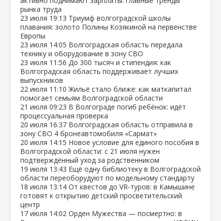
активно поднимают зарплаты: главные тренды
рынка труда
23 июля
19:13
Триумф волгоградской школы
плавания: золото Полины Козякиной на первенстве
Европы
23 июля
14:05
Волгоградская область передала
технику и оборудование в зону СВО
23 июля
11:56
До 300 тысяч и стипендия: как
Волгоградская область поддерживает лучших
выпускников
22 июля
11:10
Жильё стало ближе: как маткапитал
помогает семьям Волгоградской области
21 июля
09:23
В Волгограде погиб ребёнок: идёт
процессуальная проверка
20 июля
16:37
Волгоградская область отправила в
зону СВО 4 бронеавтомобиля «Сармат»
20 июля
14:15
Новое условие для единого пособия в
Волгоградской области: с 21 июля нужен
подтверждённый уход за родственником
19 июля
13:43
Ещё одну библиотеку в Волгоградской
области переоборудуют по модельному стандарту
18 июля
13:14
От квестов до VR‑туров: в Камышине
готовят к открытию детский просветительский
центр
17 июля
14:02
Орден Мужества — посмертно: в