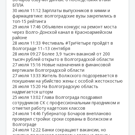
БПЛА
30 июля
11:12
Зарплаты выпускников в химии и
фармацевтике: волгоградские вузы закрепились в
топ‑15 рейтинга
29 июля
17:46
Объявлен конкурс на ремонт моста
через Волго‑Донской канал в Красноармейском
районе
28 июля
11:33
Фестиваль #ТриЧетыре пройдёт в
Волгограде 11–13 сентября
28 июля
09:27
Более 3,9 тысяч вакансий от 200
тысяч рублей открыто в Волгоградской области
27 июля
15:16
Новые назначения в финансовой
вертикали Волгоградской области
27 июля
13:33
Житель Волжского подозревается в
покушении на убийство жены с особой жестокостью
26 июля
15:20
На Волгоградскую область
надвигается шторм
25 июля
13:02
Глава Волгограда поздравил
сотрудников СК с профессиональным праздником и
отметил работу кадетских классов
24 июля
14:46
Губернатор Бочаров внепланово
проверил стройки: сроки сорваны в Волжском и
Волгограде
24 июля
12:22
Банки сокращают вакансии, но