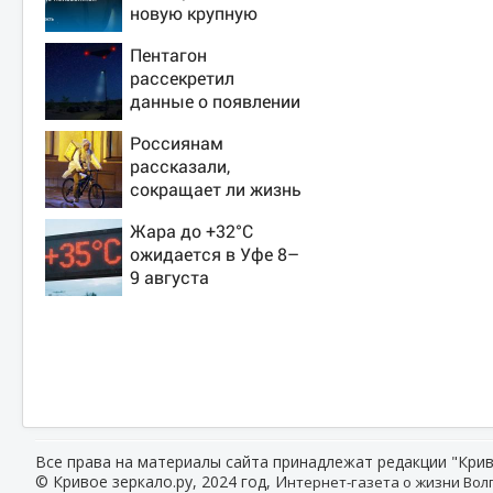
новую крупную
войну в Европе
Пентагон
неизбежной
рассекретил
данные о появлении
НЛО на Ближнем
Россиянам
Востоке
рассказали,
сокращает ли жизнь
ночная работа
Жара до +32°C
ожидается в Уфе 8–
9 августа
Все права на материалы сайта принадлежат редакции "Крив
© Кривое зеркало.ру, 2024 год, И
нтернет-газета о жизни Волг