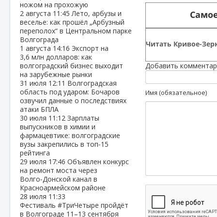
ножом на прохожую
Самое
2 августа
11:45
Лето, арбузы и
веселье: как прошёл „Арбузный
переполох“ в Центральном парке
Волгограда
Читать Кривое-Зерк
1 августа
14:16
Экспорт на
3,6 млн долларов: как
волгоградский бизнес выходит
Добавить комментар
на зарубежные рынки
31 июля
12:11
Волгоградская
область под ударом: Бочаров
Имя (обязательное)
озвучил данные о последствиях
атаки БПЛА
30 июля
11:12
Зарплаты
выпускников в химии и
фармацевтике: волгоградские
вузы закрепились в топ‑15
рейтинга
29 июля
17:46
Объявлен конкурс
на ремонт моста через
Волго‑Донской канал в
Красноармейском районе
28 июля
11:33
Фестиваль #ТриЧетыре пройдёт
в Волгограде 11–13 сентября