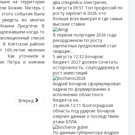
(ныне на территории
два спецрейса электричек.
дели Божию Матерь с
6 августа
09:51
Топ профессий по
росту зарплат в 2026: кто
ь этого события была
больше всех выиграл и где самые
 увидеть во многих
высокие ставки
Иоанна Предтечи. В
надлежавшем когда-то
В первом полугодии 2026 года
еволюционный список
рекордсменом по росту
. В Клетском районе
зарплатных предложений стал
т 100-летие явления
сварщик:…
й.
Как уточнили в
5 августа
12:32
Бочаров:
зя Петра и княгини
бюджет‑2027 должен сочетать
осторожность, соцподдержку и
рост инвестиций
Андрей Бочаров сформулировал
задачи по формированию и
исполнению областного
бюджета на…
Вперед
31 июля
12:11
Волгоградская
область под ударом: Бочаров
озвучил данные о последствиях
атаки БПЛА
По данным губернатора Андрея