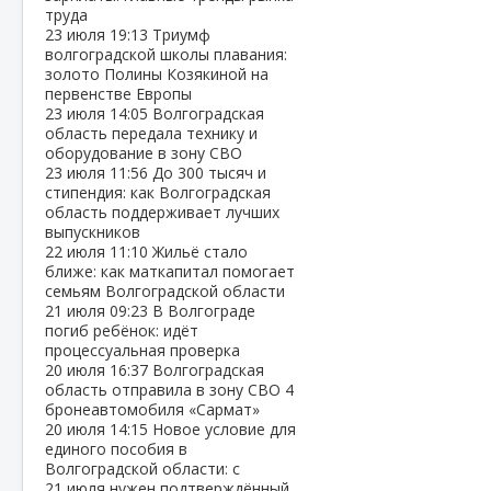
труда
23 июля
19:13
Триумф
волгоградской школы плавания:
золото Полины Козякиной на
первенстве Европы
23 июля
14:05
Волгоградская
область передала технику и
оборудование в зону СВО
23 июля
11:56
До 300 тысяч и
стипендия: как Волгоградская
область поддерживает лучших
выпускников
22 июля
11:10
Жильё стало
ближе: как маткапитал помогает
семьям Волгоградской области
21 июля
09:23
В Волгограде
погиб ребёнок: идёт
процессуальная проверка
20 июля
16:37
Волгоградская
область отправила в зону СВО 4
бронеавтомобиля «Сармат»
20 июля
14:15
Новое условие для
единого пособия в
Волгоградской области: с
21 июля нужен подтверждённый