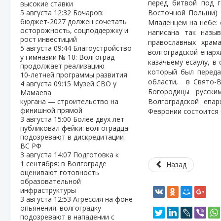
перед битвой под г
высокие ставки
5 августа
12:32
Бочаров:
Восточной Польши) 
бюджет‑2027 должен сочетать
Младенцем на небе: 
осторожность, соцподдержку и
написана так назы
рост инвестиций
православных храм
5 августа
09:44
Благоустройство
волгоградской епарх
у гимназии № 10: Волгоград
казачьему есаулу, в
продолжает реализацию
который был переда
10‑летней программы развития
области,
в Свято-
4 августа
09:15
Музей СВО у
Богородицы русск
Мамаева
кургана — строительство на
Волгоградской епа
финишной прямой
Февронии состоится 
3 августа
15:00
Более двух лет
публиковал фейки: волгоградца
подозревают в дискредитации
ВС РФ
3 августа
14:07
Подготовка к
1 сентября: в Волгограде
Назад
оценивают готовность
образовательной
инфраструктуры
3 августа
12:53
Агрессия на фоне
опьянения: волгоградку
подозревают в нападении с