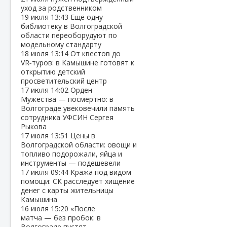
уход за родственником
19 июля
13:43
Ещё одну
библиотеку в Волгоградской
области переоборудуют по
модельному стандарту
18 июля
13:14
От квестов до
VR‑туров: в Камышине готовят к
открытию детский
просветительский центр
17 июля
14:02
Орден
Мужества — посмертно: в
Волгограде увековечили память
сотрудника УФСИН Сергея
Рыкова
17 июля
13:51
Цены в
Волгоградской области: овощи и
топливо подорожали, яйца и
инструменты — подешевели
17 июля
09:44
Кража под видом
помощи: СК расследует хищение
денег с карты жительницы
Камышина
16 июля
15:20
«После
матча — без пробок: в
Волгограде пустят