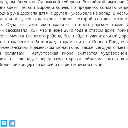
ородом Августов Сувалкской губернии Российской империи 
во время Первой мировой войны. По преданию, солдаты уви
одна рука держала дитя, а другая - указывала на запад. В чест
ваемая Августовская икона, списки которой сегодня можно
ах. Одна из таких икон хранится в волгоградском храме 
ии рассказали «КЗ», что в июне 2010 года в старом доме, при
 селе Мачеха Еланского района, был найден
удивительный дор
н на хранение в Волгоград, в храм святого Иоанна Предтечи
Вознесенскиом Кременском монастыре, также сегодня отметя
им солдатам.
Августовская икона считается чудотворно
рхии, на площадке перед скульптурным образом святых кня
большой концерт казачьей и патриотической песни.