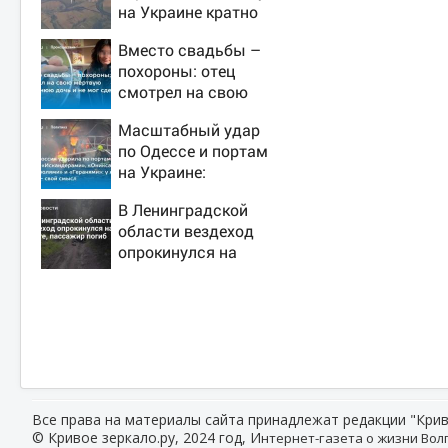
на Украине кратно
увеличилась
Вместо свадьбы –
точность попаданий
похороны: отец
по объектам ВСУ
смотрел на свою
мертвую 16-летнюю
Масштабный удар
дочь и не мог
по Одессе и портам
сдержать слезы
на Украине:
Последние новости,
В Ленинградской
подробности об
области вездеход
ударах России 9
опрокинулся на
августа 2026 года
дороге, пассажир
погиб
Все права на материалы сайта принадлежат редакции "Крив
© Кривое зеркало.ру, 2024 год, И
нтернет-газета о жизни Волг