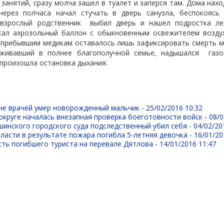
 занятий, сразу молча зашел в туалет и заперся там. Дома нахо
ерез полчаса начал стучать в дверь санузла, беспокоясь
 взрослый родственник
выбил дверь и нашел подростка л
жал аэрозольный баллон с обыкновенным освежителем возду
 прибывшим медикам оставалось лишь зафиксировать смерть м
роживавший в полнее благополучной семье, надышался
газ
о произошла остановка дыхания.
ине врачей умер новорожденный мальчик -
25/02/2016 10:32
круге началась внезапная проверка боеготовности войск -
08/0
инского городского суда подследственный убил себя -
04/02/20
ласти в результате пожара погибла 5-летняя девочка -
16/01/20
ть погибшего туриста на перевале Дятлова -
14/01/2016 11:47