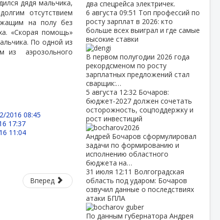
дился дядя мальчика,
два спецрейса электричек.
 долгим отсутствием
6 августа
09:51
Топ профессий по
росту зарплат в 2026: кто
ежащим на полу без
больше всех выиграл и где самые
ха. «Скорая помощь»
высокие ставки
альчика. По одной из
ом из
аэрозольного
В первом полугодии 2026 года
рекордсменом по росту
зарплатных предложений стал
сварщик:…
5 августа
12:32
Бочаров:
бюджет‑2027 должен сочетать
осторожность, соцподдержку и
2/2016 08:45
рост инвестиций
16 17:37
16 11:04
Андрей Бочаров сформулировал
задачи по формированию и
исполнению областного
бюджета на…
31 июля
12:11
Волгоградская
Вперед
область под ударом: Бочаров
озвучил данные о последствиях
атаки БПЛА
По данным губернатора Андрея