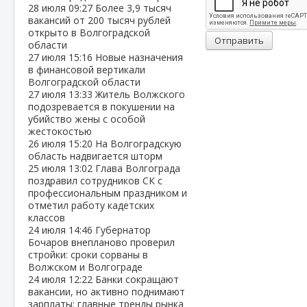
28 июля
09:27
Более 3,9 тысяч
вакансий от 200 тысяч рублей
открыто в Волгоградской
Отправить
области
27 июля
15:16
Новые назначения
в финансовой вертикали
Волгоградской области
27 июля
13:33
Житель Волжского
подозревается в покушении на
убийство жены с особой
жестокостью
26 июля
15:20
На Волгоградскую
область надвигается шторм
25 июля
13:02
Глава Волгограда
поздравил сотрудников СК с
профессиональным праздником и
отметил работу кадетских
классов
24 июля
14:46
Губернатор
Бочаров внепланово проверил
стройки: сроки сорваны в
Волжском и Волгограде
24 июля
12:22
Банки сокращают
вакансии, но активно поднимают
зарплаты: главные тренды рынка