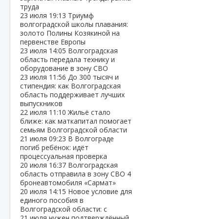
труда
23 июля
19:13
Триумф
волгоградской школы плавания:
золото Полины Козякиной на
первенстве Европы
23 июля
14:05
Волгоградская
область передала технику и
оборудование в зону СВО
23 июля
11:56
До 300 тысяч и
стипендия: как Волгоградская
область поддерживает лучших
выпускников
22 июля
11:10
Жильё стало
ближе: как маткапитал помогает
семьям Волгоградской области
21 июля
09:23
В Волгограде
погиб ребёнок: идёт
процессуальная проверка
20 июля
16:37
Волгоградская
область отправила в зону СВО 4
бронеавтомобиля «Сармат»
20 июля
14:15
Новое условие для
единого пособия в
Волгоградской области: с
21 июля нужен подтверждённый