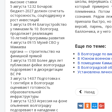
школы, вернувшись с
высокие ставки
5 августа
12:32
Бочаров:
который примерно ч
бюджет‑2027 должен сочетать
племянника. Потом
осторожность, соцподдержку и
сознания. Рядом ле
рост инвестиций
приехала быстро, но
5 августа
09:44
Благоустройство
версий, парень, п
у гимназии № 10: Волгоград
баллончика, и у нег
продолжает реализацию
10‑летней программы развития
4 августа
09:15
Музей СВО у
Еще по теме:
Мамаева
кургана — строительство на
В Волгограде по в
финишной прямой
В Южном военном о
3 августа
15:00
Более двух лет
В помещении Камыш
публиковал фейки: волгоградца
В Волгоградской об
подозревают в дискредитации
Установлена личнос
ВС РФ
3 августа
14:07
Подготовка к
1 сентября: в Волгограде
оценивают готовность
образовательной
Назад
инфраструктуры
3 августа
12:53
Агрессия на фоне
опьянения: волгоградку
подозревают в нападении с