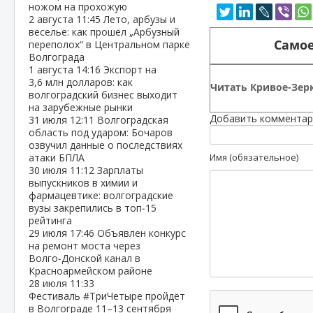
ножом на прохожую
2 августа
11:45
Лето, арбузы и
веселье: как прошёл „Арбузный
Самое
переполох“ в Центральном парке
Волгограда
1 августа
14:16
Экспорт на
3,6 млн долларов: как
Читать Кривое-Зерк
волгоградский бизнес выходит
на зарубежные рынки
Добавить комментар
31 июля
12:11
Волгоградская
область под ударом: Бочаров
озвучил данные о последствиях
атаки БПЛА
Имя (обязательное)
30 июля
11:12
Зарплаты
выпускников в химии и
фармацевтике: волгоградские
вузы закрепились в топ‑15
рейтинга
29 июля
17:46
Объявлен конкурс
на ремонт моста через
Волго‑Донской канал в
Красноармейском районе
28 июля
11:33
Фестиваль #ТриЧетыре пройдёт
в Волгограде 11–13 сентября