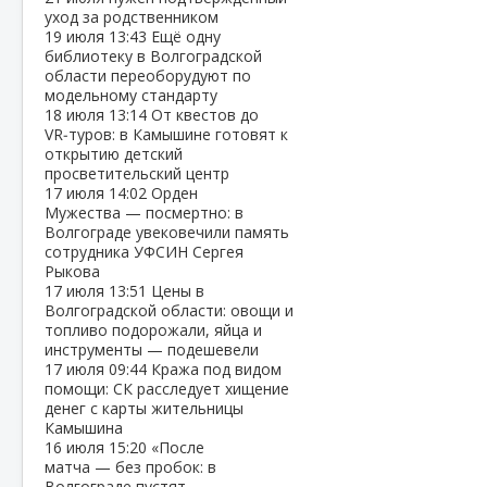
уход за родственником
19 июля
13:43
Ещё одну
библиотеку в Волгоградской
области переоборудуют по
модельному стандарту
18 июля
13:14
От квестов до
VR‑туров: в Камышине готовят к
открытию детский
просветительский центр
17 июля
14:02
Орден
Мужества — посмертно: в
Волгограде увековечили память
сотрудника УФСИН Сергея
Рыкова
17 июля
13:51
Цены в
Волгоградской области: овощи и
топливо подорожали, яйца и
инструменты — подешевели
17 июля
09:44
Кража под видом
помощи: СК расследует хищение
денег с карты жительницы
Камышина
16 июля
15:20
«После
матча — без пробок: в
Волгограде пустят