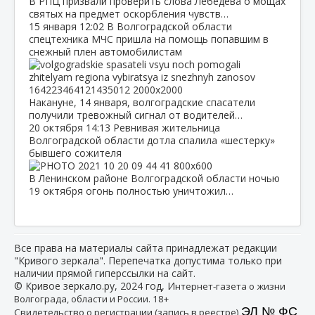
В РПЦ призвали проверить слова Лебедева о мощах
святых на предмет оскорбления чувств…
15 января
12:02
В Волгоградской области
спецтехника МЧС пришла на помощь попавшим в
снежный плен автомобилистам
Накануне, 14 января, волгоградские спасатели
получили тревожный сигнал от водителей…
20 октября
14:13
Ревнивая жительница
Волгоградской области дотла спалила «шестерку»
бывшего сожителя
В Ленинском районе Волгоградской области ночью
19 октября огонь полностью уничтожил…
Все права на материалы сайта принадлежат редакции
"Кривого зеркала". Перепечатка допустима только при
наличии прямой гиперссылки на сайт.
© Кривое зеркало.ру, 2024 год, И
нтернет-газета о жизни
Волгограда, области и России. 18+
ЭЛ № ФС
Свидетельство о регистрации (запись в реестре)