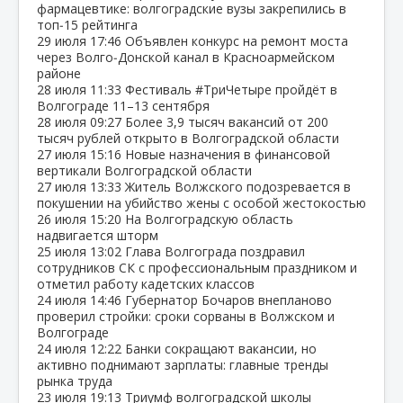
фармацевтике: волгоградские вузы закрепились в
топ‑15 рейтинга
29 июля
17:46
Объявлен конкурс на ремонт моста
через Волго‑Донской канал в Красноармейском
районе
28 июля
11:33
Фестиваль #ТриЧетыре пройдёт в
Волгограде 11–13 сентября
28 июля
09:27
Более 3,9 тысяч вакансий от 200
тысяч рублей открыто в Волгоградской области
27 июля
15:16
Новые назначения в финансовой
вертикали Волгоградской области
27 июля
13:33
Житель Волжского подозревается в
покушении на убийство жены с особой жестокостью
26 июля
15:20
На Волгоградскую область
надвигается шторм
25 июля
13:02
Глава Волгограда поздравил
сотрудников СК с профессиональным праздником и
отметил работу кадетских классов
24 июля
14:46
Губернатор Бочаров внепланово
проверил стройки: сроки сорваны в Волжском и
Волгограде
24 июля
12:22
Банки сокращают вакансии, но
активно поднимают зарплаты: главные тренды
рынка труда
23 июля
19:13
Триумф волгоградской школы