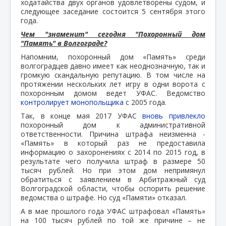
ходатайства двух органов удовлетворены судом, и
следующее заседание состоится 5 сентября этого
года.
Чем "знаменит" сегодня "Похоронный дом
"Память" в Волгограде?
Напомним, похоронный дом «Память» среди
волгоградцев давно имеет как неоднозначную, так и
громкую скандальную репутацию. В том числе на
протяжении нескольких лет игру в одни ворота с
похоронным домом ведет УФАС. Ведомство
контролирует монопольщика
с 2005 года.
Так, в конце мая 2017 УФАС
вновь привлекло
похоронный дом к административной
ответственности. Причина штрафа неизменна -
«Память» в который раз не предоставила
информацию о захоронениях с 2014 по 2015 год, в
результате чего получила штраф в размере 50
тысяч рублей. Но при этом дом непримянул
обратиться с заявлением в Арбитражный суд
Волгоградской области, чтобы оспорить решение
ведомства о штрафе. Но суд «Памяти» отказал.
А в мае прошлого года УФАС штрафовал «Память»
на 100 тысяч рублей по той же причине – не