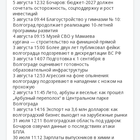
5 августа
12:32
Бочаров: бюджет‑2027 должен
сочетать осторожность, соцподдержку и рост
инвестиций
5 августа
09:44
Благоустройство у гимназии № 10:
Волгоград продолжает реализацию 10‑летней
программы развития
4 августа
09:15
Музей СВО у Мамаева
кургана — строительство на финишной прямой
3 августа
15:00
Более двух лет публиковал фейки:
волгоградца подозревают в дискредитации ВС РФ
3 августа
14:07
Подготовка к 1 сентября: в
Волгограде оценивают готовность
образовательной инфраструктуры
3 августа
12:53
Агрессия на фоне опьянения:
волгоградку подозревают в нападении с ножом на
прохожую
2 августа
11:45
Лето, арбузы и веселье: как прошёл
„Арбузный переполох“ в Центральном парке
Волгограда
1 августа
14:16
Экспорт на 3,6 млн долларов: как
волгоградский бизнес выходит на зарубежные рынки
31 июля
12:11
Волгоградская область под ударом:
Бочаров озвучил данные о последствиях атаки
БПЛА
30 июля
11:12
Зарплаты выпускников в химии и