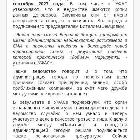
сентября 2027 года.
В том числе в УФАС
утверждают, что в ведомстве имеются копии
данных договоров. Заключены они от имени
департамента городского хозяйства Волгограда и
подписаны его председателем Виталием Земцовым.
- Этот тот самый Виталий Земцов, который от
имени администрации неоднократно рассказывал в
СМИ о прелестях введения в Волгограде новой
транспортной схемы, в результате введения
которой практически «добили» маршрутки, -
уточнили в УФАСе.
Также ведомство говорит и о том, что
администрация города по непонятным всем
причинам создает преференции, видимо, особо
приближённым компаниям, за счёт чего дружба
между ними всё крепнет и крепнет.
В результате в УФАСе подчеркнули, что орган
изначально не являлся участником данного дела, но
ведомство случайно о нем узнало и теперь
участвует в деле в качестве третьего лица. К делу о
дружбе между «Памятью» и городской
администрацией сегодня решила подключиться
также региональная прокуратура. Сейчас