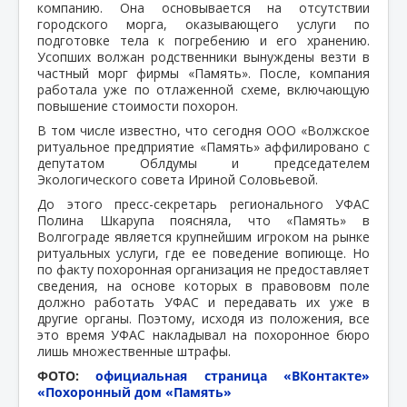
компанию. Она основывается на отсутствии
городского морга, оказывающего услуги по
подготовке тела к погребению и его хранению.
Усопших волжан родственники вынуждены везти в
частный морг фирмы «Память». После, компания
работала уже по отлаженной схеме, включающую
повышение стоимости похорон.
В том числе известно, что сегодня ООО «Волжское
ритуальное предприятие «Память» аффилировано с
депутатом Облдумы и председателем
Экологического совета Ириной Соловьевой.
До этого пресс-секретарь регионального УФАС
Полина Шкарупа поясняла, что «Память» в
Волгограде является крупнейшим игроком на рынке
ритуальных услуги, где ее поведение вопиюще. Но
по факту похоронная организация не предоставляет
сведения, на основе которых в правововм поле
должно работать УФАС и передавать их уже в
другие органы. Поэтому, исходя из положения, все
это время УФАС накладывал на похоронное бюро
лишь множественные штрафы.
ФОТО:
официальная страница «ВКонтакте»
«Похоронный дом «Память»