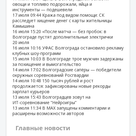
овощи и топливо подорожали, яйца и
инструменты — подешевели
17 июля
09:44
Кража под видом помощи: СК
расследует хищение денег с карты жительницы
Камышина
16 июля
15:20
«После матча — без пробок: в
Волгограде пустят дополнительные электрички
20 июля
16 июля
10:16
УФАС Волгограда остановило рекламу
клубных шоу‑программ
15 июля
10:03
В Волгограде трое мужчин задержаны
за похищение и вымогательство
14 июля
17:02
Волгоградские сапёры — победители
окружных соревнований Росгвардии
14 июля
10:48
150 тысяч рублей и рост
продолжается: зафиксированы новые рекорды
зарплат курьеров
13 июля
15:43
Волгоградцев зовут на
ИТ‑соревнование “Нейроигры”
13 июля
11:34
В МАХ запущены комментарии и
расширены возможности авторов
Главные новости