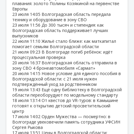
плавания: золото Полины Козякиной на первенстве
Европы
23 июля
14:05
Волгоградская область передала
технику и оборудование в зону СВО
23 июля
11:56
До 300 тысяч и стипендия: как
Волгоградская область поддерживает лучших
выпускников
22 июля
11:10
Жильё стало ближе: как маткапитал
помогает семьям Волгоградской области
21 июля
09:23
В Волгограде погиб ребёнок: идёт
процессуальная проверка
20 июля
16:37
Волгоградская область отправила в
зону СВО 4 бронеавтомобиля «Сармат»
20 июля
14:15
Новое условие для единого пособия в
Волгоградской области: с 21 июля нужен
подтверждённый уход за родственником
19 июля
13:43
Ещё одну библиотеку в Волгоградской
области переоборудуют по модельному стандарту
18 июля
13:14
От квестов до VR‑туров: в Камышине
готовят к открытию детский просветительский
центр
17 июля
14:02
Орден Мужества — посмертно: в
Волгограде увековечили память сотрудника УФСИН
Сергея Рыкова
17 июля
13:51
Цены в Волгоградской области: