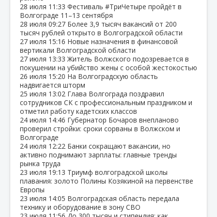
28 июля
11:33
Фестиваль #ТриЧетыре пройдёт в
Волгограде 11–13 сентября
28 июля
09:27
Более 3,9 тысяч вакансий от 200
тысяч рублей открыто в Волгоградской области
27 июля
15:16
Новые назначения в финансовой
вертикали Волгоградской области
27 июля
13:33
Житель Волжского подозревается в
покушении на убийство жены с особой жестокостью
26 июля
15:20
На Волгоградскую область
надвигается шторм
25 июля
13:02
Глава Волгограда поздравил
сотрудников СК с профессиональным праздником и
отметил работу кадетских классов
24 июля
14:46
Губернатор Бочаров внепланово
проверил стройки: сроки сорваны в Волжском и
Волгограде
24 июля
12:22
Банки сокращают вакансии, но
активно поднимают зарплаты: главные тренды
рынка труда
23 июля
19:13
Триумф волгоградской школы
плавания: золото Полины Козякиной на первенстве
Европы
23 июля
14:05
Волгоградская область передала
технику и оборудование в зону СВО
23 июля
11:56
До 300 тысяч и стипендия: как