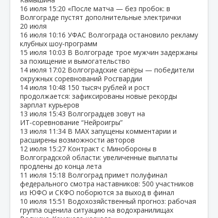
16 июля
15:20
«После матча — без пробок: в
Волгограде пустят дополнительные электрички
20 июля
16 июля
10:16
УФАС Волгограда остановило рекламу
клубных шоу‑программ
15 июля
10:03
В Волгограде трое мужчин задержаны
за похищение и вымогательство
14 июля
17:02
Волгоградские сапёры — победители
окружных соревнований Росгвардии
14 июля
10:48
150 тысяч рублей и рост
продолжается: зафиксированы новые рекорды
зарплат курьеров
13 июля
15:43
Волгоградцев зовут на
ИТ‑соревнование “Нейроигры”
13 июля
11:34
В МАХ запущены комментарии и
расширены возможности авторов
12 июля
15:27
Контракт с Минобороны в
Волгоградской области: увеличенные выплаты
продлены до конца лета
11 июля
15:18
Волгоград примет полуфинал
федерального смотра наставников: 500 участников
из ЮФО и СКФО поборются за выход в финал
10 июля
15:51
Водохозяйственный прогноз: рабочая
группа оценила ситуацию на водохранилищах