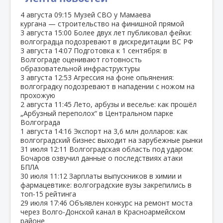
4 августа
09:15
Музей СВО у Мамаева
кургана — строительство на финишной прямой
3 августа
15:00
Более двух лет публиковал фейки:
волгоградца подозревают в дискредитации ВС РФ
3 августа
14:07
Подготовка к 1 сентября: в
Волгограде оценивают готовность
образовательной инфраструктуры
3 августа
12:53
Агрессия на фоне опьянения:
волгоградку подозревают в нападении с ножом на
прохожую
2 августа
11:45
Лето, арбузы и веселье: как прошёл
„Арбузный переполох“ в Центральном парке
Волгограда
1 августа
14:16
Экспорт на 3,6 млн долларов: как
волгоградский бизнес выходит на зарубежные рынки
31 июля
12:11
Волгоградская область под ударом:
Бочаров озвучил данные о последствиях атаки
БПЛА
30 июля
11:12
Зарплаты выпускников в химии и
фармацевтике: волгоградские вузы закрепились в
топ‑15 рейтинга
29 июля
17:46
Объявлен конкурс на ремонт моста
через Волго‑Донской канал в Красноармейском
районе