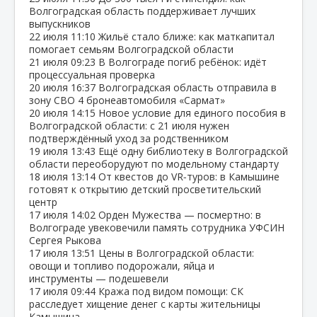
Волгоградская область поддерживает лучших
выпускников
22 июля
11:10
Жильё стало ближе: как маткапитал
помогает семьям Волгоградской области
21 июля
09:23
В Волгограде погиб ребёнок: идёт
процессуальная проверка
20 июля
16:37
Волгоградская область отправила в
зону СВО 4 бронеавтомобиля «Сармат»
20 июля
14:15
Новое условие для единого пособия в
Волгоградской области: с 21 июля нужен
подтверждённый уход за родственником
19 июля
13:43
Ещё одну библиотеку в Волгоградской
области переоборудуют по модельному стандарту
18 июля
13:14
От квестов до VR‑туров: в Камышине
готовят к открытию детский просветительский
центр
17 июля
14:02
Орден Мужества — посмертно: в
Волгограде увековечили память сотрудника УФСИН
Сергея Рыкова
17 июля
13:51
Цены в Волгоградской области:
овощи и топливо подорожали, яйца и
инструменты — подешевели
17 июля
09:44
Кража под видом помощи: СК
расследует хищение денег с карты жительницы
Камышина