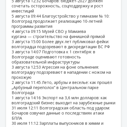
5 августа
12:32
Бочаров: бюджет‑2027 должен
сочетать осторожность, соцподдержку и рост
инвестиций
5 августа
09:44
Благоустройство у гимназии № 10:
Волгоград продолжает реализацию 10‑летней
программы развития
4 августа
09:15
Музей СВО у Мамаева
кургана — строительство на финишной прямой
3 августа
15:00
Более двух лет публиковал фейки:
волгоградца подозревают в дискредитации ВС РФ
3 августа
14:07
Подготовка к 1 сентября: в
Волгограде оценивают готовность
образовательной инфраструктуры
3 августа
12:53
Агрессия на фоне опьянения:
волгоградку подозревают в нападении с ножом на
прохожую
2 августа
11:45
Лето, арбузы и веселье: как прошёл
„Арбузный переполох“ в Центральном парке
Волгограда
1 августа
14:16
Экспорт на 3,6 млн долларов: как
волгоградский бизнес выходит на зарубежные рынки
31 июля
12:11
Волгоградская область под ударом:
Бочаров озвучил данные о последствиях атаки
БПЛА
30 июля
11:12
Зарплаты выпускников в химии и