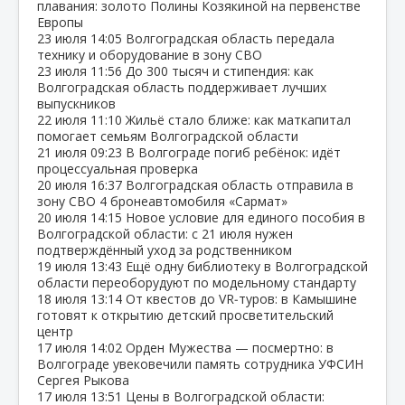
плавания: золото Полины Козякиной на первенстве
Европы
23 июля
14:05
Волгоградская область передала
технику и оборудование в зону СВО
23 июля
11:56
До 300 тысяч и стипендия: как
Волгоградская область поддерживает лучших
выпускников
22 июля
11:10
Жильё стало ближе: как маткапитал
помогает семьям Волгоградской области
21 июля
09:23
В Волгограде погиб ребёнок: идёт
процессуальная проверка
20 июля
16:37
Волгоградская область отправила в
зону СВО 4 бронеавтомобиля «Сармат»
20 июля
14:15
Новое условие для единого пособия в
Волгоградской области: с 21 июля нужен
подтверждённый уход за родственником
19 июля
13:43
Ещё одну библиотеку в Волгоградской
области переоборудуют по модельному стандарту
18 июля
13:14
От квестов до VR‑туров: в Камышине
готовят к открытию детский просветительский
центр
17 июля
14:02
Орден Мужества — посмертно: в
Волгограде увековечили память сотрудника УФСИН
Сергея Рыкова
17 июля
13:51
Цены в Волгоградской области: