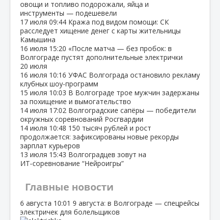
овощи и топливо подорожали, яйца и
инструменты — подешевели
17 июля
09:44
Кража под видом помощи: СК
расследует хищение денег с карты жительницы
Камышина
16 июля
15:20
«После матча — без пробок: в
Волгограде пустят дополнительные электрички
20 июля
16 июля
10:16
УФАС Волгограда остановило рекламу
клубных шоу‑программ
15 июля
10:03
В Волгограде трое мужчин задержаны
за похищение и вымогательство
14 июля
17:02
Волгоградские сапёры — победители
окружных соревнований Росгвардии
14 июля
10:48
150 тысяч рублей и рост
продолжается: зафиксированы новые рекорды
зарплат курьеров
13 июля
15:43
Волгоградцев зовут на
ИТ‑соревнование “Нейроигры”
Главные новости
6 августа
10:01
9 августа: в Волгограде — спецрейсы
электричек для болельщиков