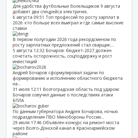
Для удобства футбольных болельщиков 9 августа
добавят два спецрейса электричек.
6 августа
09:51
Топ профессий по росту зарплат в
2026: кто больше всех выиграл и где самые высокие
ставки
В первом полугодии 2026 года рекордсменом по
росту зарплатных предложений стал сварщик:…
5 августа
12:32
Бочаров: бюджет‑2027 должен
сочетать осторожность, соцподдержку и рост
инвестиций
Андрей Бочаров сформулировал задачи по
формированию и исполнению областного бюджета
на…
31 июля
12:11
Волгоградская область под ударом:
Бочаров озвучил данные о последствиях атаки
БПЛА
По данным губернатора Андрея Бочарова, ночью
подразделения ПВО Минобороны России…
29 июля
17:46
Объявлен конкурс на ремонт моста
через Волго‑Донской канал в Красноармейском
районе