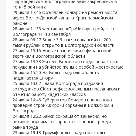
фармацевтике: волгоградские вузы закрепились в
топ‑15 рейтинга
29 июля
17:46
Объявлен конкурс на ремонт моста
через Волго‑Донской канал в Красноармейском
районе
28 июля
11:33
Фестиваль #ТриЧетыре пройдёт в
Волгограде 11–13 сентября
28 июля
09:27
Более 3,9 тысяч вакансий от 200
тысяч рублей открыто в Волгоградской области
27 июля
15:16
Новые назначения в финансовой
вертикали Волгоградской области
27 июля
13:33
Житель Волжского подозревается в
покушении на убийство жены с особой жестокостью
26 июля
15:20
На Волгоградскую область
надвигается шторм
25 июля
13:02
Глава Волгограда поздравил
сотрудников СК с профессиональным праздником и
отметил работу кадетских классов
24 июля
14:46
Губернатор Бочаров внепланово
проверил стройки: сроки сорваны в Волжском и
Волгограде
24 июля
12:22
Банки сокращают вакансии, но
активно поднимают зарплаты: главные тренды
рынка труда
23 июля
19:13
Триумф волгоградской школы