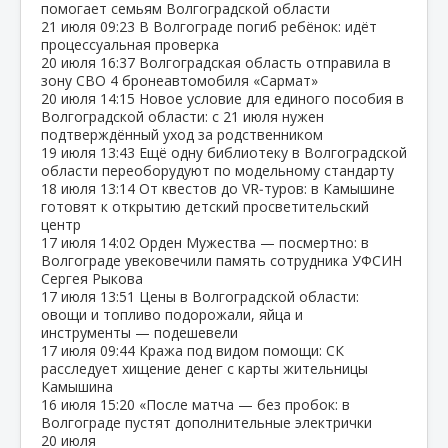
помогает семьям Волгоградской области
21 июля
09:23
В Волгограде погиб ребёнок: идёт
процессуальная проверка
20 июля
16:37
Волгоградская область отправила в
зону СВО 4 бронеавтомобиля «Сармат»
20 июля
14:15
Новое условие для единого пособия в
Волгоградской области: с 21 июля нужен
подтверждённый уход за родственником
19 июля
13:43
Ещё одну библиотеку в Волгоградской
области переоборудуют по модельному стандарту
18 июля
13:14
От квестов до VR‑туров: в Камышине
готовят к открытию детский просветительский
центр
17 июля
14:02
Орден Мужества — посмертно: в
Волгограде увековечили память сотрудника УФСИН
Сергея Рыкова
17 июля
13:51
Цены в Волгоградской области:
овощи и топливо подорожали, яйца и
инструменты — подешевели
17 июля
09:44
Кража под видом помощи: СК
расследует хищение денег с карты жительницы
Камышина
16 июля
15:20
«После матча — без пробок: в
Волгограде пустят дополнительные электрички
20 июля