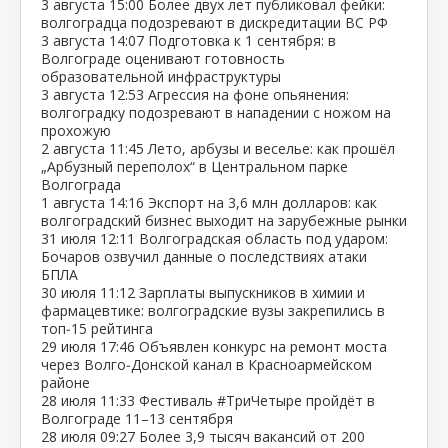
3 августа
15:00
Более двух лет публиковал фейки:
волгоградца подозревают в дискредитации ВС РФ
3 августа
14:07
Подготовка к 1 сентября: в
Волгограде оценивают готовность
образовательной инфраструктуры
3 августа
12:53
Агрессия на фоне опьянения:
волгоградку подозревают в нападении с ножом на
прохожую
2 августа
11:45
Лето, арбузы и веселье: как прошёл
„Арбузный переполох“ в Центральном парке
Волгограда
1 августа
14:16
Экспорт на 3,6 млн долларов: как
волгоградский бизнес выходит на зарубежные рынки
31 июля
12:11
Волгоградская область под ударом:
Бочаров озвучил данные о последствиях атаки
БПЛА
30 июля
11:12
Зарплаты выпускников в химии и
фармацевтике: волгоградские вузы закрепились в
топ‑15 рейтинга
29 июля
17:46
Объявлен конкурс на ремонт моста
через Волго‑Донской канал в Красноармейском
районе
28 июля
11:33
Фестиваль #ТриЧетыре пройдёт в
Волгограде 11–13 сентября
28 июля
09:27
Более 3,9 тысяч вакансий от 200