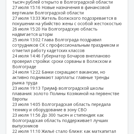
тысяч рублей открыто в Волгоградской области
27 июля
15:16
Новые назначения в финансовой
вертикали Волгоградской области
27 июля
13:33
Житель Волжского подозревается в
покушении на убийство жены с особой жестокостью
26 июля
15:20
На Волгоградскую область
надвигается шторм
25 июля
13:02
Глава Волгограда поздравил
сотрудников СК с профессиональным праздником и
отметил работу кадетских классов
24 июля
14:46
Губернатор Бочаров внепланово
проверил стройки: сроки сорваны в Волжском и
Волгограде
24 июля
12:22
Банки сокращают вакансии, но
активно поднимают зарплаты: главные тренды
рынка труда
23 июля
19:13
Триумф волгоградской школы
плавания: золото Полины Козякиной на первенстве
Европы
23 июля
14:05
Волгоградская область передала
технику и оборудование в зону СВО
23 июля
11:56
До 300 тысяч и стипендия: как
Волгоградская область поддерживает лучших
выпускников
22 июля
11:10
Жильё стало ближе: как маткапитал