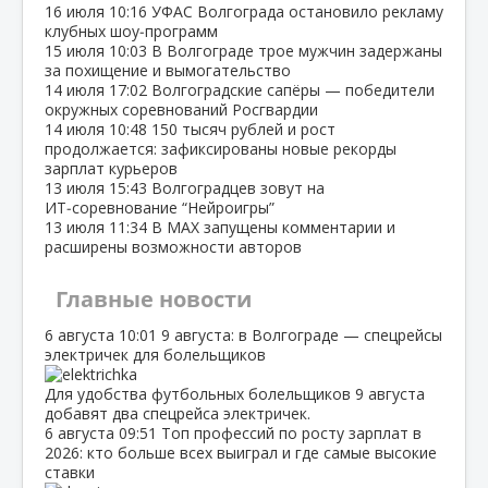
16 июля
10:16
УФАС Волгограда остановило рекламу
клубных шоу‑программ
15 июля
10:03
В Волгограде трое мужчин задержаны
за похищение и вымогательство
14 июля
17:02
Волгоградские сапёры — победители
окружных соревнований Росгвардии
14 июля
10:48
150 тысяч рублей и рост
продолжается: зафиксированы новые рекорды
зарплат курьеров
13 июля
15:43
Волгоградцев зовут на
ИТ‑соревнование “Нейроигры”
13 июля
11:34
В МАХ запущены комментарии и
расширены возможности авторов
Главные новости
6 августа
10:01
9 августа: в Волгограде — спецрейсы
электричек для болельщиков
Для удобства футбольных болельщиков 9 августа
добавят два спецрейса электричек.
6 августа
09:51
Топ профессий по росту зарплат в
2026: кто больше всех выиграл и где самые высокие
ставки