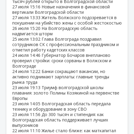
тысяч рублей открыто в Волгоградской области
27 июля
15:16
Новые назначения в финансовой
вертикали Волгоградской области
27 июля
13:33
Житель Волжского подозревается в
покушении на убийство жены с особой жестокостью
26 июля
15:20
На Волгоградскую область
надвигается шторм
25 июля
13:02
Глава Волгограда поздравил
сотрудников СК с профессиональным праздником и
отметил работу кадетских классов
24 июля
14:46
Губернатор Бочаров внепланово
проверил стройки: сроки сорваны в Волжском и
Волгограде
24 июля
12:22
Банки сокращают вакансии, но
активно поднимают зарплаты: главные тренды
рынка труда
23 июля
19:13
Триумф волгоградской школы
плавания: золото Полины Козякиной на первенстве
Европы
23 июля
14:05
Волгоградская область передала
технику и оборудование в зону СВО
23 июля
11:56
До 300 тысяч и стипендия: как
Волгоградская область поддерживает лучших
выпускников
22 июля
11:10
Жильё стало ближе: как маткапитал