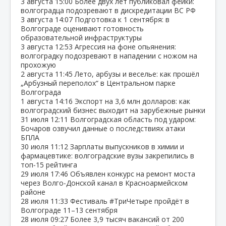
3 августа
15:00
Более двух лет публиковал фейки:
волгоградца подозревают в дискредитации ВС РФ
3 августа
14:07
Подготовка к 1 сентября: в
Волгограде оценивают готовность
образовательной инфраструктуры
3 августа
12:53
Агрессия на фоне опьянения:
волгоградку подозревают в нападении с ножом на
прохожую
2 августа
11:45
Лето, арбузы и веселье: как прошёл
„Арбузный переполох“ в Центральном парке
Волгограда
1 августа
14:16
Экспорт на 3,6 млн долларов: как
волгоградский бизнес выходит на зарубежные рынки
31 июля
12:11
Волгоградская область под ударом:
Бочаров озвучил данные о последствиях атаки
БПЛА
30 июля
11:12
Зарплаты выпускников в химии и
фармацевтике: волгоградские вузы закрепились в
топ‑15 рейтинга
29 июля
17:46
Объявлен конкурс на ремонт моста
через Волго‑Донской канал в Красноармейском
районе
28 июля
11:33
Фестиваль #ТриЧетыре пройдёт в
Волгограде 11–13 сентября
28 июля
09:27
Более 3,9 тысяч вакансий от 200