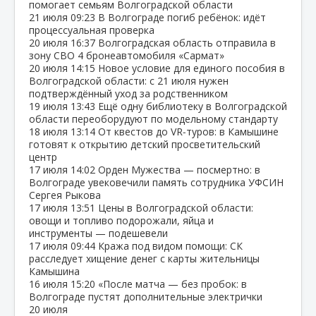
помогает семьям Волгоградской области
21 июля
09:23
В Волгограде погиб ребёнок: идёт
процессуальная проверка
20 июля
16:37
Волгоградская область отправила в
зону СВО 4 бронеавтомобиля «Сармат»
20 июля
14:15
Новое условие для единого пособия в
Волгоградской области: с 21 июля нужен
подтверждённый уход за родственником
19 июля
13:43
Ещё одну библиотеку в Волгоградской
области переоборудуют по модельному стандарту
18 июля
13:14
От квестов до VR‑туров: в Камышине
готовят к открытию детский просветительский
центр
17 июля
14:02
Орден Мужества — посмертно: в
Волгограде увековечили память сотрудника УФСИН
Сергея Рыкова
17 июля
13:51
Цены в Волгоградской области:
овощи и топливо подорожали, яйца и
инструменты — подешевели
17 июля
09:44
Кража под видом помощи: СК
расследует хищение денег с карты жительницы
Камышина
16 июля
15:20
«После матча — без пробок: в
Волгограде пустят дополнительные электрички
20 июля