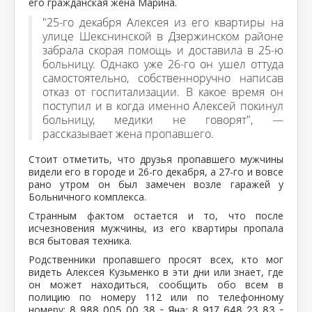
его гражданская жена Марина.
"25-го декабря Алексея из его квартиры на
улице Шекснинской в Дзержинском районе
забрала скорая помощь и доставила в 25-ю
больницу. Однако уже 26-го он ушел оттуда
самостоятельно, собственноручно написав
отказ от госпитализации. В какое время он
поступил и в когда именно Алексей покинул
больницу, медики не говорят", —
рассказывает жена пропавшего.
Стоит отметить, что друзья пропавшего мужчины
видели его в городе и 26-го декабря, а 27-го и вовсе
рано утром он был замечен возле гаражей у
Больничного комплекса.
Странным фактом остается и то, что после
исчезновения мужчины, из его квартиры пропала
вся бытовая техника.
Родственники пропавшего просят всех, кто мог
видеть Алексея Кузьменко в эти дни или знает, где
он может находиться, сообщить обо всем в
полицию по номеру 112 или по телефонному
номеру:
8 988 005 00 38 - Яна;
8 917 648 23 83
-