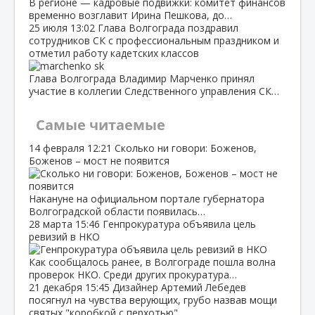
В регионе — кадровые подвижки: комитет финансов
временно возглавит Ирина Пешкова, до…
25 июля
13:02
Глава Волгограда поздравил
сотрудников СК с профессиональным праздником и
отметил работу кадетских классов
Глава Волгограда Владимир Марченко принял
участие в коллегии Следственного управления СК…
Самые читаемые
14 февраля
12:21
Сколько ни говори: Боженов,
Боженов – мост не появится
Накануне на официальном портале губернатора
Волгоградской области появилась…
28 марта
15:46
Генпрокуратура объявила цель
ревизий в НКО
Как сообщалось ранее, в Волгограде пошла волна
проверок НКО. Среди других прокуратура…
21 декабря
15:45
Дизайнер Артемий Лебедев
посягнул на чувства верующих, грубо назвав мощи
святых "коробкой с перхотью"