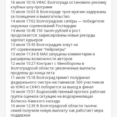
16 июля
10:16
УФАС Волгограда остановило рекламу
клубных шоу‑программ
15 июля
10:03
В Волгограде трое мужчин задержаны
за похищение и вымогательство
14 июля
17:02
Волгоградские сапёры — победители
окружных соревнований Росгвардии
14 июля
10:48
150 тысяч рублей и рост
продолжается: зафиксированы новые рекорды
зарплат курьеров
13 июля
15:43
Волгоградцев зовут на
ИТ‑соревнование “Нейроигры”
13 июля
11:34
В МАХ запущены комментарии и
расширены возможности авторов
12 июля
15:27
Контракт с Минобороны в
Волгоградской области: увеличенные выплаты
продлены до конца лета
11 июля
15:18
Волгоград примет полуфинал
федерального смотра наставников: 500 участников
из ЮФО и СКФО поборются за выход в финал
10 июля
15:51
Водохозяйственный прогноз: рабочая
группа оценила ситуацию на водохранилищах
Волжско‑Камского каскада
10 июля
12:39
В Волгоградской области тысячи
семей получили новую выплату: как работает мера
поддержки