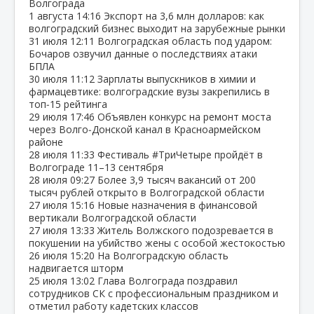
Волгограда
1 августа
14:16
Экспорт на 3,6 млн долларов: как
волгоградский бизнес выходит на зарубежные рынки
31 июля
12:11
Волгоградская область под ударом:
Бочаров озвучил данные о последствиях атаки
БПЛА
30 июля
11:12
Зарплаты выпускников в химии и
фармацевтике: волгоградские вузы закрепились в
топ‑15 рейтинга
29 июля
17:46
Объявлен конкурс на ремонт моста
через Волго‑Донской канал в Красноармейском
районе
28 июля
11:33
Фестиваль #ТриЧетыре пройдёт в
Волгограде 11–13 сентября
28 июля
09:27
Более 3,9 тысяч вакансий от 200
тысяч рублей открыто в Волгоградской области
27 июля
15:16
Новые назначения в финансовой
вертикали Волгоградской области
27 июля
13:33
Житель Волжского подозревается в
покушении на убийство жены с особой жестокостью
26 июля
15:20
На Волгоградскую область
надвигается шторм
25 июля
13:02
Глава Волгограда поздравил
сотрудников СК с профессиональным праздником и
отметил работу кадетских классов