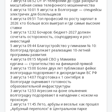
7 августа
08:52
От IP‑телефонии до суда: раскрыта
масштабная схема телефонного мошенничества
6 августа
10:01
9 августа: в Волгограде — спецрейсы
электричек для болельщиков
6 августа
09:51
Топ профессий по росту зарплат в
2026: кто больше всех выиграл и где самые высокие
ставки
5 августа
12:32
Бочаров: бюджет‑2027 должен
сочетать осторожность, соцподдержку и рост
инвестиций
5 августа
09:44
Благоустройство у гимназии № 10:
Волгоград продолжает реализацию 10‑летней
программы развития
4 августа
09:15
Музей СВО у Мамаева
кургана — строительство на финишной прямой
3 августа
15:00
Более двух лет публиковал фейки:
волгоградца подозревают в дискредитации ВС РФ
3 августа
14:07
Подготовка к 1 сентября: в
Волгограде оценивают готовность
образовательной инфраструктуры
3 августа
12:53
Агрессия на фоне опьянения:
волгоградку подозревают в нападении с ножом на
прохожую
2 августа
11:45
Лето, арбузы и веселье: как прошёл
„Арбузный переполох“ в Центральном парке