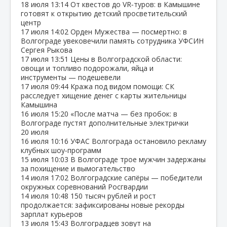
18 июля
13:14
От квестов до VR‑туров: в Камышине
готовят к открытию детский просветительский
центр
17 июля
14:02
Орден Мужества — посмертно: в
Волгограде увековечили память сотрудника УФСИН
Сергея Рыкова
17 июля
13:51
Цены в Волгоградской области:
овощи и топливо подорожали, яйца и
инструменты — подешевели
17 июля
09:44
Кража под видом помощи: СК
расследует хищение денег с карты жительницы
Камышина
16 июля
15:20
«После матча — без пробок: в
Волгограде пустят дополнительные электрички
20 июля
16 июля
10:16
УФАС Волгограда остановило рекламу
клубных шоу‑программ
15 июля
10:03
В Волгограде трое мужчин задержаны
за похищение и вымогательство
14 июля
17:02
Волгоградские сапёры — победители
окружных соревнований Росгвардии
14 июля
10:48
150 тысяч рублей и рост
продолжается: зафиксированы новые рекорды
зарплат курьеров
13 июля
15:43
Волгоградцев зовут на