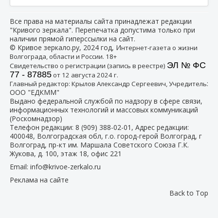
Все права на материалы сайта принадлежат редакции
"Кривого зеркала". Перепечатка допустима только при
наличии прямой гиперссылки на сайт.
© Кривое зеркало.ру, 2024 год, И
нтернет-газета о жизни
Волгограда, области и России. 18+
ЭЛ № ФС
Свидетельство о регистрации (запись в реестре)
77 - 87885
от 12 августа 2024 г.
:
Главный редактор: Крылов Александр Сергеевич, Учредитель
ООО "ЕДКММ"
Выдано федеральной службой по надзору в сфере связи,
информационных технологий и массовых коммуникаций
(Роскомнадзор)
Телефон редакции:
8 (909) 388-02-01
, Адрес редакции:
400048, Волгоградская обл, г.о. город-герой Волгоград, г
Волгоград, пр-кт им. Маршала Советского Союза Г.К.
Жукова, д. 100, этаж 18, офис 221
Email:
info@krivoe-zerkalo.ru
Реклама на сайте
Back to Top