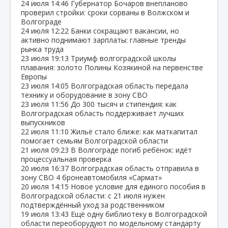
24 июля
14:46
Губернатор Бочаров внепланово
проверил стройки: сроки сорваны в Волжском и
Волгограде
24 июля
12:22
Банки сокращают вакансии, но
активно поднимают зарплаты: главные тренды
рынка труда
23 июля
19:13
Триумф волгоградской школы
плавания: золото Полины Козякиной на первенстве
Европы
23 июля
14:05
Волгоградская область передала
технику и оборудование в зону СВО
23 июля
11:56
До 300 тысяч и стипендия: как
Волгоградская область поддерживает лучших
выпускников
22 июля
11:10
Жильё стало ближе: как маткапитал
помогает семьям Волгоградской области
21 июля
09:23
В Волгограде погиб ребёнок: идёт
процессуальная проверка
20 июля
16:37
Волгоградская область отправила в
зону СВО 4 бронеавтомобиля «Сармат»
20 июля
14:15
Новое условие для единого пособия в
Волгоградской области: с 21 июля нужен
подтверждённый уход за родственником
19 июля
13:43
Ещё одну библиотеку в Волгоградской
области переоборудуют по модельному стандарту