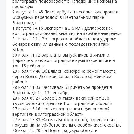
волгоградку подозревают в нападении с ножом на
прохожую
2 августа
11:45
Лето, арбузы и веселье: как прошёл
„Арбузный переполох“ в Центральном парке
Волгограда
1 августа
14:16
Экспорт на 3,6 млн долларов: как
волгоградский бизнес выходит на зарубежные рынки
31 июля
12:11
Волгоградская область под ударом:
Бочаров озвучил данные о последствиях атаки
БПЛА
30 июля
11:12
Зарплаты выпускников в химии и
фармацевтике: волгоградские вузы закрепились в
топ‑15 рейтинга
29 июля
17:46
Объявлен конкурс на ремонт моста
через Волго‑Донской канал в Красноармейском
районе
28 июля
11:33
Фестиваль #ТриЧетыре пройдёт в
Волгограде 11–13 сентября
28 июля
09:27
Более 3,9 тысяч вакансий от 200
тысяч рублей открыто в Волгоградской области
27 июля
15:16
Новые назначения в финансовой
вертикали Волгоградской области
27 июля
13:33
Житель Волжского подозревается в
покушении на убийство жены с особой жестокостью
26 июля
15:20
На Волгоградскую область