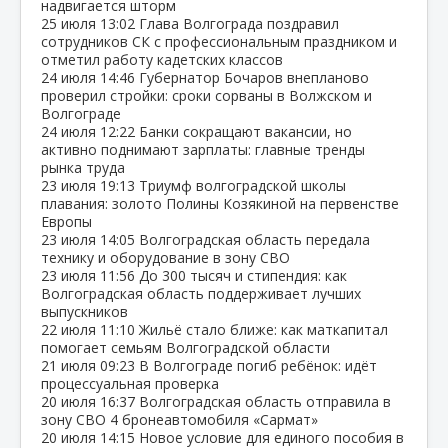
надвигается шторм
25 июля
13:02
Глава Волгограда поздравил
сотрудников СК с профессиональным праздником и
отметил работу кадетских классов
24 июля
14:46
Губернатор Бочаров внепланово
проверил стройки: сроки сорваны в Волжском и
Волгограде
24 июля
12:22
Банки сокращают вакансии, но
активно поднимают зарплаты: главные тренды
рынка труда
23 июля
19:13
Триумф волгоградской школы
плавания: золото Полины Козякиной на первенстве
Европы
23 июля
14:05
Волгоградская область передала
технику и оборудование в зону СВО
23 июля
11:56
До 300 тысяч и стипендия: как
Волгоградская область поддерживает лучших
выпускников
22 июля
11:10
Жильё стало ближе: как маткапитал
помогает семьям Волгоградской области
21 июля
09:23
В Волгограде погиб ребёнок: идёт
процессуальная проверка
20 июля
16:37
Волгоградская область отправила в
зону СВО 4 бронеавтомобиля «Сармат»
20 июля
14:15
Новое условие для единого пособия в