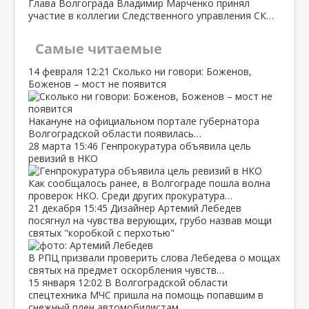
Глава Волгограда Владимир Марченко принял
участие в коллегии Следственного управления СК…
Самые читаемые
14 февраля
12:21
Сколько ни говори: Боженов,
Боженов – мост не появится
Накануне на официальном портале губернатора
Волгоградской области появилась…
28 марта
15:46
Генпрокуратура объявила цель
ревизий в НКО
Как сообщалось ранее, в Волгограде пошла волна
проверок НКО. Среди других прокуратура…
21 декабря
15:45
Дизайнер Артемий Лебедев
посягнул на чувства верующих, грубо назвав мощи
святых "коробкой с перхотью"
В РПЦ призвали проверить слова Лебедева о мощах
святых на предмет оскорбления чувств…
15 января
12:02
В Волгоградской области
спецтехника МЧС пришла на помощь попавшим в
снежный плен автомобилистам