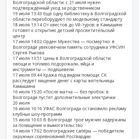
Волгоградской области: с 21 июля нужен
подтверждённый уход за родственником
19 июля
13:43
Ещё одну библиотеку в Волгоградской
области переоборудуют по модельному стандарту
18 июля
13:14
От квестов до VR‑туров: в Камышине
готовят к открытию детский просветительский
центр
17 июля
14:02
Орден Мужества — посмертно: в
Волгограде увековечили память сотрудника УФСИН
Сергея Рыкова
17 июля
13:51
Цены в Волгоградской области:
овощи и топливо подорожали, яйца и
инструменты — подешевели
17 июля
09:44
Кража под видом помощи: СК
расследует хищение денег с карты жительницы
Камышина
16 июля
15:20
«После матча — без пробок: в
Волгограде пустят дополнительные электрички
20 июля
16 июля
10:16
УФАС Волгограда остановило рекламу
клубных шоу‑программ
15 июля
10:03
В Волгограде трое мужчин задержаны
за похищение и вымогательство
14 июля
17:02
Волгоградские сапёры — победители
окружных соревнований Росгвардии