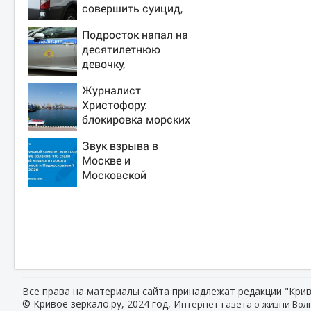
совершить суицид,
предупредив
Подросток напал на
оперативные
десятилетнюю
службы
девочку,
ворвавшись в
Журналист
квартиру
Христофору:
блокировка морских
портов —
Звук взрыва в
катастрофа для
Москве и
Украины
Московской
области 7 августа
2026 года: Причины,
источник, откуда
был громкий хлопок
Все права на материалы сайта принадлежат редакции "Крив
© Кривое зеркало.ру, 2024 год, И
нтернет-газета о жизни Волг