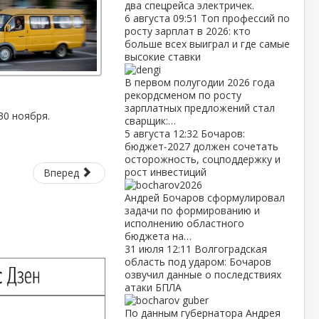
два спецрейса электричек.
6 августа
09:51
Топ профессий по
росту зарплат в 2026: кто
больше всех выиграл и где самые
высокие ставки
В первом полугодии 2026 года
рекордсменом по росту
зарплатных предложений стал
30 ноября.
сварщик:…
5 августа
12:32
Бочаров:
бюджет‑2027 должен сочетать
осторожность, соцподдержку и
рост инвестиций
Вперед
Андрей Бочаров сформулировал
задачи по формированию и
исполнению областного
бюджета на…
31 июля
12:11
Волгоградская
область под ударом: Бочаров
озвучил данные о последствиях
атаки БПЛА
По данным губернатора Андрея