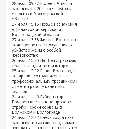
28 июля
09:27
Более 3,9 тысяч
вакансий от 200 тысяч рублей
открыто в Волгоградской
области
27 июля
15:16
Новые назначения
в финансовой вертикали
Волгоградской области
27 июля
13:33
Житель Волжского
подозревается в покушении на
убийство жены с особой
жестокостью
26 июля
15:20
На Волгоградскую
область надвигается шторм
25 июля
13:02
Глава Волгограда
поздравил сотрудников СК с
профессиональным праздником и
отметил работу кадетских
классов
24 июля
14:46
Губернатор
Бочаров внепланово проверил
стройки: сроки сорваны в
Волжском и Волгограде
24 июля
12:22
Банки сокращают
вакансии, но активно поднимают
зарплаты: главные тренды рынка