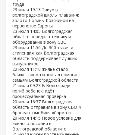
труда
23 июля
19:13
Триумф
волгоградской школы плавания:
золото Полины Козякиной на
первенстве Европы
23 июля
14:05
Волгоградская
область передала технику и
оборудование в зону СВО
23 июля
11:56
До 300 тысяч и
стипендия: как Волгоградская
область поддерживает лучших
выпускников
22 июля
11:10
Жильё стало
ближе: как маткапитал помогает
семьям Волгоградской области
21 июля
09:23
В Волгограде
погиб ребёнок: идёт
процессуальная проверка
20 июля
16:37
Волгоградская
область отправила в зону СВО 4
бронеавтомобиля «Сармат»
20 июля
14:15
Новое условие для
единого пособия в
Волгоградской области: с
21 июля нужен подтверждённый