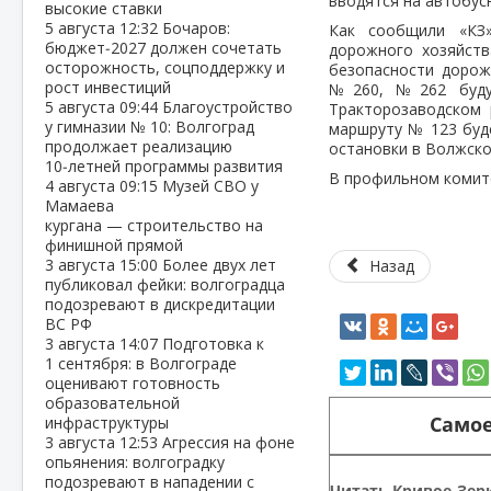
вводятся на автобус
высокие ставки
5 августа
12:32
Бочаров:
Как сообщили «КЗ
бюджет‑2027 должен сочетать
дорожного хозяйств
осторожность, соцподдержку и
безопасности дорож
рост инвестиций
№260, №262 буду
5 августа
09:44
Благоустройство
Тракторозаводском 
у гимназии № 10: Волгоград
маршруту № 123 буд
продолжает реализацию
остановки в Волжско
10‑летней программы развития
В профильном комите
4 августа
09:15
Музей СВО у
Мамаева
кургана — строительство на
финишной прямой
3 августа
15:00
Более двух лет
Назад
публиковал фейки: волгоградца
подозревают в дискредитации
ВС РФ
3 августа
14:07
Подготовка к
1 сентября: в Волгограде
оценивают готовность
образовательной
Самое
инфраструктуры
3 августа
12:53
Агрессия на фоне
опьянения: волгоградку
подозревают в нападении с
Читать Кривое-Зерк