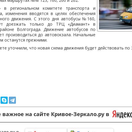
ных маршрутах №№ 123, 160, 260 и 262.
» в региональном комитете транспорта и
а, изменения вводятся в целях обеспечения
ного движения. С этого дня автобусы №160,
т доезжать только до ТРЦ «Диамант» в
районе Волгограда. Движение автобусов по
ет производиться до автовокзала. Начальные
м останутся прежними.
те уточнили, что новая схема движения будет действовать по 
 важное на сайте Кривое-Зеркало.ру в
ало.ру в