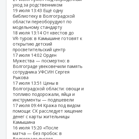
уход за родственником
19 июля
13:43
Ещё одну
библиотеку в Волгоградской
области переоборудуют по
модельному стандарту
18 июля
13:14
От квестов до
VR‑туров: в Камышине готовят к
открытию детский
просветительский центр
17 июля
14:02
Орден
Мужества — посмертно: в
Волгограде увековечили память
сотрудника УФСИН Сергея
Рыкова
17 июля
13:51
Цены в
Волгоградской области: овощи и
топливо подорожали, яйца и
инструменты — подешевели
17 июля
09:44
Кража под видом
помощи: СК расследует хищение
денег с карты жительницы
Камышина
16 июля
15:20
«После
матча — без пробок: в
Волгограде пустят