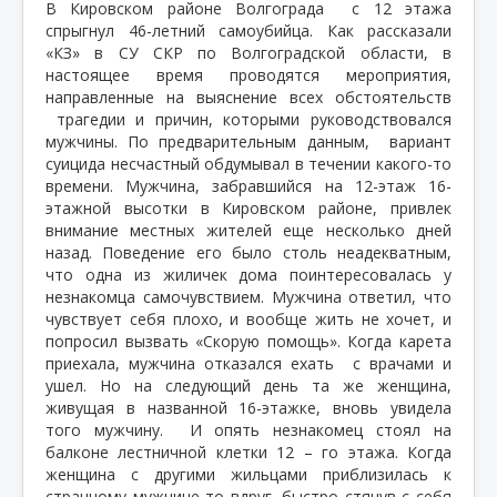
В Кировском районе Волгограда с 12 этажа
спрыгнул 46-летний самоубийца. Как рассказали
«КЗ» в СУ СКР по Волгоградской области, в
настоящее время проводятся мероприятия,
направленные на выяснение всех обстоятельств
трагедии и причин, которыми руководствовался
мужчины. По предварительным данным,
вариант
суицида несчастный обдумывал в течении какого-то
времени. Мужчина, забравшийся на 12-этаж 16-
этажной высотки в Кировском районе, привлек
внимание местных жителей еще несколько дней
назад. Поведение его было столь неадекватным,
что одна из жиличек дома поинтересовалась у
незнакомца самочувствием. Мужчина ответил, что
чувствует себя плохо, и вообще жить не хочет, и
попросил вызвать «Скорую помощь». Когда карета
приехала, мужчина отказался ехать
с врачами и
ушел. Но на следующий день та же женщина,
живущая в названной 16-этажке, вновь увидела
того мужчину.
И опять незнакомец стоял на
балконе лестничной клетки 12 – го этажа. Когда
женщина с другими жильцами приблизилась к
странному мужчине то вдруг, быстро стянув с себя