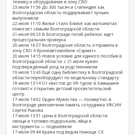
технику и оборудование в зону СВО
23 июля
11:56
До 300 тысяч и стипендия: как
Волгоградская область поддерживает лучших
выпускников
22 июля
11:10
Жильё стало ближе: как маткапитал
помогает семьям Волгоградской области
21 июля
09:23
В Волгограде погиб ребёнок: идёт
процессуальная проверка
20 июля
16:37
Волгоградская область отправила в
зону СВО 4 бронеавтомобиля «Сармат»
20 июля
14:15
Новое условие для единого пособия в
Волгоградской области: с 21 июля нужен
подтверждённый уход за родственником
19 июля
13:43
Ещё одну библиотеку в Волгоградской
области переоборудуют по модельному стандарту
18 июля
13:14
От квестов до VR‑туров: в Камышине
готовят к открытию детский просветительский
центр
17 июля
14:02
Орден Мужества — посмертно: в
Волгограде увековечили память сотрудника УФСИН
Сергея Рыкова
17 июля
13:51
Цены в Волгоградской области:
овощи и топливо подорожали, яйца и
инструменты — подешевели
17 июля
09:44
Кража под видом помощи: СК