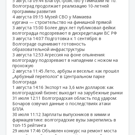
5 августа
09:44
Благоустройство у гимназии № 10:
Волгоград продолжает реализацию 10‑летней
программы развития
4 августа
09:15
Музей СВО у Мамаева
кургана — строительство на финишной прямой
3 августа
15:00
Более двух лет публиковал фейки:
волгоградца подозревают в дискредитации ВС РФ
3 августа
14:07
Подготовка к 1 сентября: в
Волгограде оценивают готовность
образовательной инфраструктуры
3 августа
12:53
Агрессия на фоне опьянения:
волгоградку подозревают в нападении с ножом на
прохожую
2 августа
11:45
Лето, арбузы и веселье: как прошёл
„Арбузный переполох“ в Центральном парке
Волгограда
1 августа
14:16
Экспорт на 3,6 млн долларов: как
волгоградский бизнес выходит на зарубежные рынки
31 июля
12:11
Волгоградская область под ударом:
Бочаров озвучил данные о последствиях атаки
БПЛА
30 июля
11:12
Зарплаты выпускников в химии и
фармацевтике: волгоградские вузы закрепились в
топ‑15 рейтинга
29 июля
17:46
Объявлен конкурс на ремонт моста