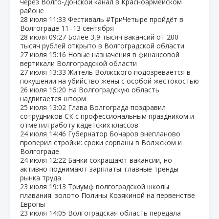
через Волго‑Донской канал в Красноармейском
районе
28 июля
11:33
Фестиваль #ТриЧетыре пройдёт в
Волгограде 11–13 сентября
28 июля
09:27
Более 3,9 тысяч вакансий от 200
тысяч рублей открыто в Волгоградской области
27 июля
15:16
Новые назначения в финансовой
вертикали Волгоградской области
27 июля
13:33
Житель Волжского подозревается в
покушении на убийство жены с особой жестокостью
26 июля
15:20
На Волгоградскую область
надвигается шторм
25 июля
13:02
Глава Волгограда поздравил
сотрудников СК с профессиональным праздником и
отметил работу кадетских классов
24 июля
14:46
Губернатор Бочаров внепланово
проверил стройки: сроки сорваны в Волжском и
Волгограде
24 июля
12:22
Банки сокращают вакансии, но
активно поднимают зарплаты: главные тренды
рынка труда
23 июля
19:13
Триумф волгоградской школы
плавания: золото Полины Козякиной на первенстве
Европы
23 июля
14:05
Волгоградская область передала