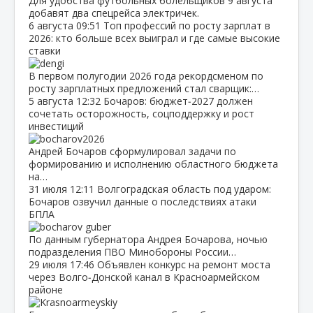
Для удобства футбольных болельщиков 9 августа
добавят два спецрейса электричек.
6 августа
09:51
Топ профессий по росту зарплат в
2026: кто больше всех выиграл и где самые высокие
ставки
В первом полугодии 2026 года рекордсменом по
росту зарплатных предложений стал сварщик:…
5 августа
12:32
Бочаров: бюджет‑2027 должен
сочетать осторожность, соцподдержку и рост
инвестиций
Андрей Бочаров сформулировал задачи по
формированию и исполнению областного бюджета
на…
31 июля
12:11
Волгоградская область под ударом:
Бочаров озвучил данные о последствиях атаки
БПЛА
По данным губернатора Андрея Бочарова, ночью
подразделения ПВО Минобороны России…
29 июля
17:46
Объявлен конкурс на ремонт моста
через Волго‑Донской канал в Красноармейском
районе