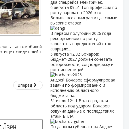
два спецрейса электричек.
6 августа
09:51
Топ профессий по
росту зарплат в 2026: кто
больше всех выиграл и где самые
высокие ставки
В первом полугодии 2026 года
рекордсменом по росту
зарплатных предложений стал
алоны автомобилей.
сварщик:…
и» ищет свидетелей в
5 августа
12:32
Бочаров:
бюджет‑2027 должен сочетать
осторожность, соцподдержку и
рост инвестиций
Андрей Бочаров сформулировал
Вперед
задачи по формированию и
исполнению областного
бюджета на…
31 июля
12:11
Волгоградская
область под ударом: Бочаров
озвучил данные о последствиях
атаки БПЛА
По данным губернатора Андрея