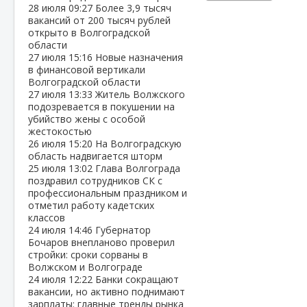
28 июля
09:27
Более 3,9 тысяч
вакансий от 200 тысяч рублей
открыто в Волгоградской
области
27 июля
15:16
Новые назначения
в финансовой вертикали
Волгоградской области
27 июля
13:33
Житель Волжского
подозревается в покушении на
убийство жены с особой
жестокостью
26 июля
15:20
На Волгоградскую
область надвигается шторм
25 июля
13:02
Глава Волгограда
поздравил сотрудников СК с
профессиональным праздником и
отметил работу кадетских
классов
24 июля
14:46
Губернатор
Бочаров внепланово проверил
стройки: сроки сорваны в
Волжском и Волгограде
24 июля
12:22
Банки сокращают
вакансии, но активно поднимают
зарплаты: главные тренды рынка