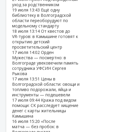
уход за родственником
19 июля
13:43
Ещё одну
библиотеку в Волгоградской
области переоборудуют по
модельному стандарту
18 июля
13:14
От квестов до
VR‑туров: в Камышине готовят к
открытию детский
просветительский центр
17 июля
14:02
Орден
Мужества — посмертно: в
Волгограде увековечили память
сотрудника УФСИН Сергея
Рыкова
17 июля
13:51
Цены в
Волгоградской области: овощи и
топливо подорожали, яйца и
инструменты — подешевели
17 июля
09:44
Кража под видом
помощи: СК расследует хищение
денег с карты жительницы
Камышина
16 июля
15:20
«После
матча — без пробок: в
Волгограде пустят