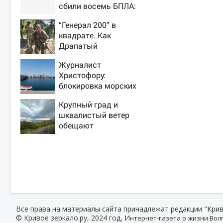
сбили восемь БПЛА:
эвакуированы 800
“Генерал 200” в
сотрудников
квадрате. Как
Wildberries
Драпатый
переплюнул
Журналист
Сырского
Христофору:
блокировка морских
портов —
Крупный град и
катастрофа для
шквалистый ветер
Украины
обещают
ульяновцам на
выходные
Все права на материалы сайта принадлежат редакции "Крив
© Кривое зеркало.ру, 2024 год, И
нтернет-газета о жизни Волг