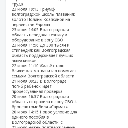
труда
23 июля
19:13
Триумф
волгоградской школы плавания:
золото Полины Козякиной на
первенстве Европы
23 июля
14:05
Волгоградская
область передала технику и
оборудование в зону СВО
23 июля
11:56
До 300 тысяч и
стипендия: как Волгоградская
область поддерживает лучших
выпускников
22 июля
11:10
Жильё стало
ближе: как маткапитал помогает
семьям Волгоградской области
21 июля
09:23
В Волгограде
погиб ребёнок: идёт
процессуальная проверка
20 июля
16:37
Волгоградская
область отправила в зону СВО 4
бронеавтомобиля «Сармат»
20 июля
14:15
Новое условие для
единого пособия в
Волгоградской области: с
21 июля нужен подтверждённый