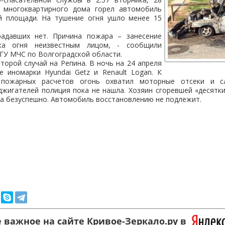
и многоквартирного дома горел автомобиль
й площади. На тушение огня ушло менее 15
радавших нет. Причина пожара – занесение
ка огня неизвестным лицом, - сообщили
 ГУ МЧС по Волгоградской области.
торой случай на Репина. В ночь на 24 апреля
е иномарки Hyundai Getz и Renault Logan. К
пожарных расчетов огонь охватил моторные отсеки и с
жигателей полиция пока не нашла. Хозяин сгоревшей «десятк
ка безуспешно. Автомобиль восстановлению не подлежит.
 важное на сайте Кривое-Зеркало.ру в