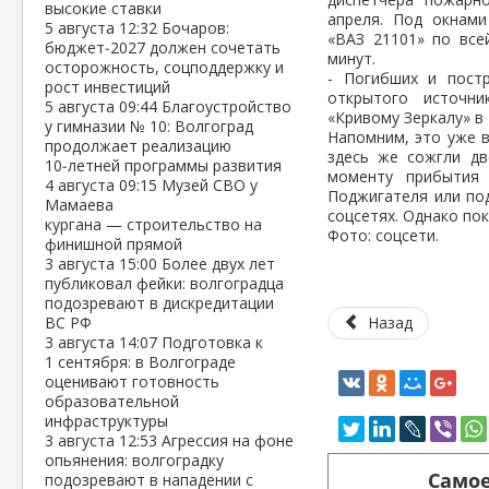
высокие ставки
апреля. Под окнам
5 августа
12:32
Бочаров:
«ВАЗ 21101» по все
бюджет‑2027 должен сочетать
минут.
осторожность, соцподдержку и
- Погибших и пост
рост инвестиций
открытого источни
5 августа
09:44
Благоустройство
«Кривому Зеркалу» в
у гимназии № 10: Волгоград
Напомним, это уже в
продолжает реализацию
здесь же сожгли дв
10‑летней программы развития
моменту прибытия 
4 августа
09:15
Музей СВО у
Поджигателя или под
Мамаева
соцсетях. Однако по
кургана — строительство на
Фото: соцсети.
финишной прямой
3 августа
15:00
Более двух лет
публиковал фейки: волгоградца
подозревают в дискредитации
ВС РФ
Назад
3 августа
14:07
Подготовка к
1 сентября: в Волгограде
оценивают готовность
образовательной
инфраструктуры
3 августа
12:53
Агрессия на фоне
опьянения: волгоградку
Самое
подозревают в нападении с