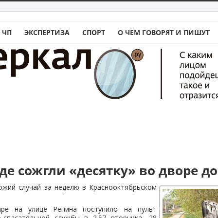
 ЧП
ЭКСПЕРТИЗА
СПОРТ
О ЧЕМ ГОВОРЯТ И ПИШУТ
де сожгли «десятку» во дворе д
ожий случай за неделю в Краснооктябрьском
ре на улице Репина поступило на пульт
-спасательной службы в 2.57 вторника, 28