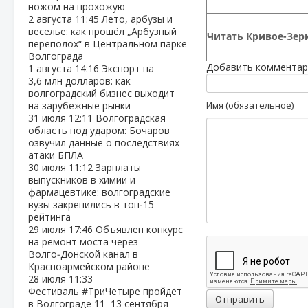
ножом на прохожую
2 августа
11:45
Лето, арбузы и
веселье: как прошёл „Арбузный
Читать Кривое-Зерк
переполох“ в Центральном парке
Волгограда
Добавить комментар
1 августа
14:16
Экспорт на
3,6 млн долларов: как
волгоградский бизнес выходит
на зарубежные рынки
Имя (обязательное)
31 июля
12:11
Волгоградская
область под ударом: Бочаров
озвучил данные о последствиях
атаки БПЛА
30 июля
11:12
Зарплаты
выпускников в химии и
фармацевтике: волгоградские
вузы закрепились в топ‑15
рейтинга
29 июля
17:46
Объявлен конкурс
на ремонт моста через
Волго‑Донской канал в
Красноармейском районе
28 июля
11:33
Фестиваль #ТриЧетыре пройдёт
Отправить
в Волгограде 11–13 сентября