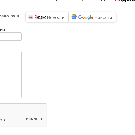
ало.ру в
ий